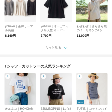
yohaku｜茶綿サーマ
yohaku｜オーガニッ
わざわざ｜さらさら鹿
ル長袖
ク吊天竺 オーバーサ
の子 リネンのTシャ
イズＴシャツ
ツ【ユニセックス】
8,140円
7,700円
11,000円
もっと見る
Tシャツ・カットソーの人気ランキング
sale
オルネコ｜HONGAM
6JUMBOPINS｜Let’s t
TUTIE.｜コットンハイ