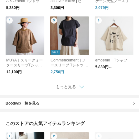
A × Orneko Tシャツ／
alk over coffee | ビッ
ゲージ天竺ノースリー
CATS ARE THE BEST
グTシャツ
ブプルオーバー
5,280円
3,300円
2,079円
sale
MUYA｜スリークォー
Commencement｜ノ
emoemo｜Tシャツ
タースリーブTシャツ/
ースリーブ Tシャツ 半
5,830円～
No.2571
袖シャツ No sleeve C
12,100円
2,750円
-084 コメンスメント
もっと見る
Boodyの一覧を見る
このストアの人気アイテムランキング