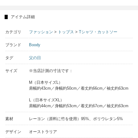
アイテム詳細
カテゴリ
ファッション
>
トップス
>
Tシャツ・カットソー
ブランド
Boody
タグ
父の日
サイズ
※当店計測の寸法です：
M（日本サイズL）
肩幅約43cm／身幅約50cm／着丈約66cm／袖丈約63cm
L（日本サイズXL）
肩幅約44cm／身幅約53cm／着丈約67cm／袖丈約63cm
素材
レーヨン（原料に竹を使用）95%、ポリウレタン5%
デザイン
オーストラリア