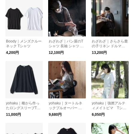
Boody｜メンズクルー
わざわざ｜パン屋のT
わざわざ｜さらさら鹿
ネック Tシャツ
シャツ 長袖 シャツ ロ
の子リネン ドルマン
ンT ユニセックス
トップ
4,200円
12,100円
13,200円
yohaku｜種から作っ
yohaku｜タートルネ
yohaku｜強撚アルテ
たロングスリーブTシ
ックプルオーバー 綿
ィメイトピマ Tシャ
ャツ
カシミヤ接結 長袖
ツ
11,000円
9,680円
6,050円
シャツ ロンT ユニセッ
クス 長袖シャツ