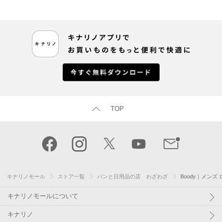
TOP
キナリノモール
ストア一覧
パンと日用品の店 わざわざ
Boody｜メン
キナリノモールについて
キナリノ