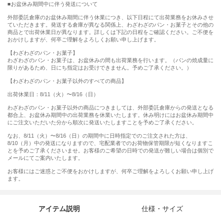
お盆休み期間中に伴う発送について
外部委託倉庫のお盆休み期間に伴う休業につき、以下日程にて出荷業務をお休みさせ
ていただきます。発送する倉庫が異なる関係上、わざわざのパン・お菓子とその他の
商品とで出荷休業日が異なります。詳しくは下記の日程をご確認ください。ご不便を
おかけしますが、何卒ご理解をよろしくお願い申し上げます。
【わざわざのパン・お菓子】
わざわざのパン・お菓子は、お盆休みの間も出荷業務を行います。（パンの焼成量に
限りがあるため、日にち指定はお受けできません。予めご了承ください。）
【わざわざのパン・お菓子以外のすべての商品】
出荷休業日：8/11（火）〜8/16（日）
わざわざのパン・お菓子以外の商品につきましては、外部委託倉庫からの発送となる
都合上、お盆休み期間中の出荷業務を休業いたします。休み明けにはお盆休み期間中
にご注文いただいた分から順次に発送いたしますことを予めご了承ください。
なお、8/11（火）〜8/16（日）の期間中に日時指定でのご注文された方は、
8/10（月）中の発送になりますので、宅配業者でのお荷物保管期限が短くなりますこ
とを予めご了承くださいませ。お客様のご希望の日時での発送が難しい場合は個別で
メールにてご案内いたします。
お客様にはご迷惑とご不便をおかけしますが、何卒ご理解をよろしくお願い申し上げ
ます。
アイテム説明
仕様・サイズ