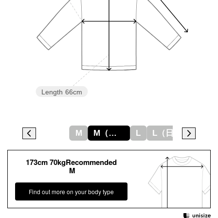
Length
66cm
M
M（日本サイズL）
L
L（日本サイズXL）
173cm 70kgRecommended
M
Find out more on your body type