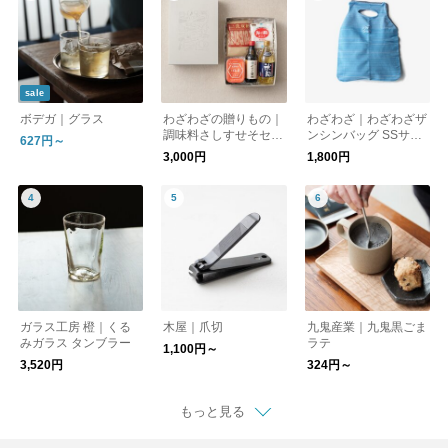
sale
ボデガ｜グラス
わざわざの贈りもの｜
わざわざ｜わざわざザ
調味料さしすせそセッ
ンシンバッグ SSサイ
627円～
ト【ギフト】
ズ 【エコバッグ】
3,000円
1,800円
【バッグ】
ガラス工房 橙｜くる
木屋｜爪切
九鬼産業｜九鬼黒ごま
みガラス タンブラー
ラテ
1,100円～
3,520円
324円～
もっと見る