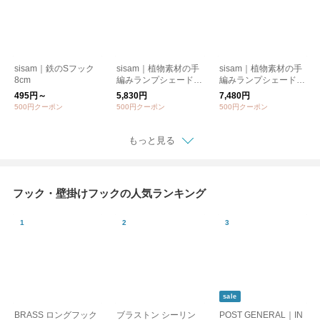
sisam｜鉄のSフック
sisam｜植物素材の手
sisam｜植物素材の手
8cm
編みランプシェード
編みランプシェード
スクリューライトタイ
スタンドタイプ【天然
495円～
5,830円
7,480円
プ【天然素材】【ギフ
素材】【ギフトおすす
500円クーポン
500円クーポン
500円クーポン
トおすすめ】/ミニア
め】/ミニアバカボー
バカボール スクリュ
ル 木製スタンドタイ
ーライトタイプ
プ
もっと見る
フック・壁掛けフックの人気ランキング
sale
BRASS ロングフック
ブラストン シーリン
POST GENERAL｜IN