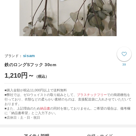
sisam
鉄のロングSフック 30cm
39
1,210円～
購入金額が税込11,000円以上で送料無料
弊社では、ゼロウェイストの取り組みとして、
プラスチックフリー
での簡易梱包を
行っており、衣類などの柔らかい素材のものは、直接配送袋に入れさせていただいて
おります。
■また、上記理由のため
納品書
の同封を致しておりません。ご希望の場合は、備考欄
に「納品書希望」とご入力下さい。
■店休日：土・日・祝日