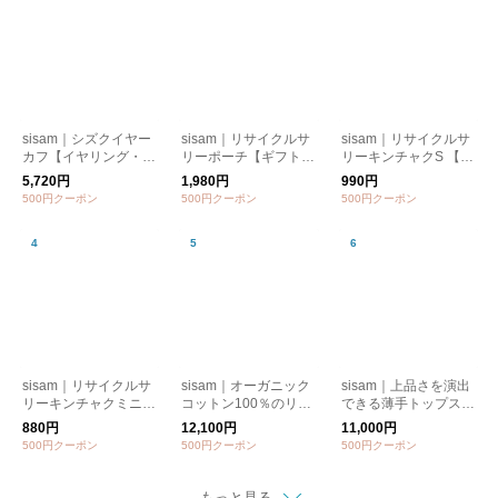
sisam｜シズクイヤー
sisam｜リサイクルサ
sisam｜リサイクルサ
カフ【イヤリング・ピ
リーポーチ【ギフトお
リーキンチャクS 【ポ
アス】【フォーマル】
すすめ】【カラフル】
ーチ】【巾着】【ギフ
5,720円
1,980円
990円
【ギフトおすすめ】
トおすすめ】
500円クーポン
500円クーポン
500円クーポン
sisam｜リサイクルサ
sisam｜オーガニック
sisam｜上品さを演出
リーキンチャクミニ
コットン100％のリラ
できる薄手トップス
【ポーチ】【巾着】
ックスパンツ【ワイド
【速乾】【半袖シャ
880円
12,100円
11,000円
【ギフトおすすめ】
パンツ】【オーガニッ
ツ】【涼しい】 / SBス
500円クーポン
500円クーポン
500円クーポン
クコットン】/OCトラ
リットトップ
ンジットパンツ
もっと見る