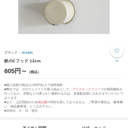
sisam
鉄のCフック 12cm
24
605円～
購入金額が税込11,000円以上で送料無料
弊社では、ゼロウェイストの取り組みとして、
プラスチックフリー
での簡易梱包を
行っており、衣類などの柔らかい素材のものは、直接配送袋に入れさせていただいて
おります。
■また、上記理由のため
納品書
の同封を致しておりません。ご希望の場合は、備考欄
に「納品書希望」とご入力下さい。
■店休日：土・日・祝日