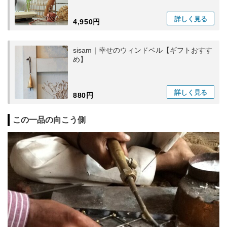
詳しく
見る
4,950円
sisam｜幸せのウィンドベル【ギフトおすす
め】
詳しく
見る
880円
この一品の向こう側