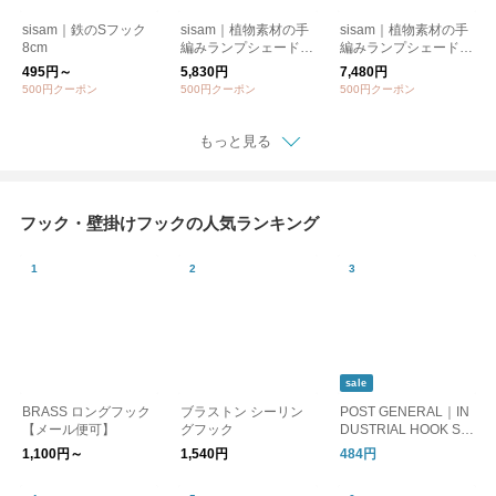
sisam｜鉄のSフック
sisam｜植物素材の手
sisam｜植物素材の手
8cm
編みランプシェード
編みランプシェード
スクリューライトタイ
スタンドタイプ【天然
495円～
5,830円
7,480円
プ【天然素材】【ギフ
素材】【ギフトおすす
500円クーポン
500円クーポン
500円クーポン
トおすすめ】/ミニア
め】/ミニアバカボー
バカボール スクリュ
ル 木製スタンドタイ
ーライトタイプ
プ
もっと見る
フック・壁掛けフックの人気ランキング
sale
BRASS ロングフック
ブラストン シーリン
POST GENERAL｜IN
【メール便可】
グフック
DUSTRIAL HOOK ST
ANDARD -PACK2- /
1,100円～
1,540円
484円
インダストリアル フ
ックスタンダード パ