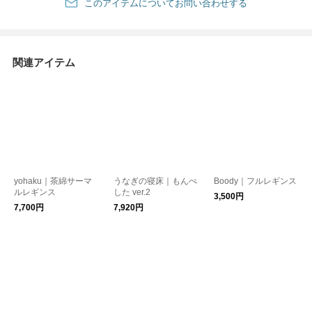
このアイテムについてお問い合わせする
関連アイテム
yohaku｜茶綿サーマ
うなぎの寝床｜もんぺ
Boody｜フルレギンス
ルレギンス
した ver.2
3,500円
7,700円
7,920円