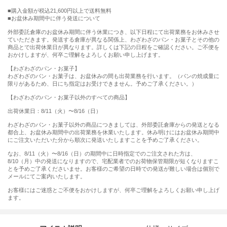
購入金額が税込21,600円以上で送料無料
お盆休み期間中に伴う発送について
外部委託倉庫のお盆休み期間に伴う休業につき、以下日程にて出荷業務をお休みさせ
ていただきます。発送する倉庫が異なる関係上、わざわざのパン・お菓子とその他の
商品とで出荷休業日が異なります。詳しくは下記の日程をご確認ください。ご不便を
おかけしますが、何卒ご理解をよろしくお願い申し上げます。
【わざわざのパン・お菓子】
わざわざのパン・お菓子は、お盆休みの間も出荷業務を行います。（パンの焼成量に
限りがあるため、日にち指定はお受けできません。予めご了承ください。）
【わざわざのパン・お菓子以外のすべての商品】
出荷休業日：8/11（火）〜8/16（日）
わざわざのパン・お菓子以外の商品につきましては、外部委託倉庫からの発送となる
都合上、お盆休み期間中の出荷業務を休業いたします。休み明けにはお盆休み期間中
にご注文いただいた分から順次に発送いたしますことを予めご了承ください。
なお、8/11（火）〜8/16（日）の期間中に日時指定でのご注文された方は、
8/10（月）中の発送になりますので、宅配業者でのお荷物保管期限が短くなりますこ
とを予めご了承くださいませ。お客様のご希望の日時での発送が難しい場合は個別で
メールにてご案内いたします。
お客様にはご迷惑とご不便をおかけしますが、何卒ご理解をよろしくお願い申し上げ
ます。