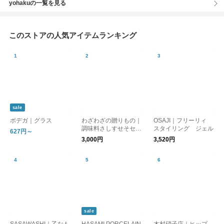
yohakuの一覧を見る
このストアの人気アイテムランキング
sale
ボデガ｜グラス
わざわざの贈りもの｜
OSAJI｜フリーリィ
調味料さしすせそセッ
スタイリング ジェル
627円～
ト【ギフト】
3,000円
3,520円
sale
SASAWASHI｜乙なも
HASAMI PORCELAIN
木村硝子店｜ヒップ