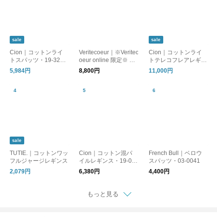
sale
sale
Cion｜コットンライ
Veritecoeur｜※Veritec
Cion｜コットンライ
トスパッツ・19-3223
oeur online 限定※ イ
トテレコフレアレギン
1 インナー
ンナーサルエルパンツ
ス・19-24129 インナ
5,984円
8,800円
11,000円
NT-076 コットン レギ
ー
ンス
sale
TUTIE.｜コットンワッ
Cion｜コットン混パ
French Bull｜ベロウ
フルジャージレギンス
イルレギンス・19-00
スパッツ・03-0041
002
2,079円
6,380円
4,400円
もっと見る