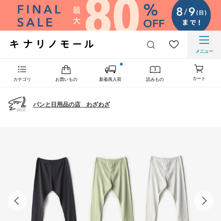
メニュー
カート
カテゴリ
お買いもの
新着再入荷
読みもの
パンと日用品の店 わざわざ