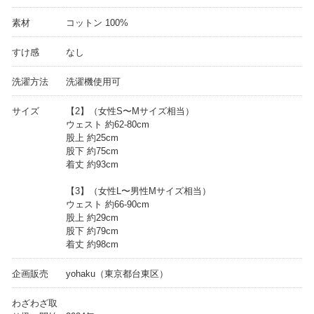
素材
コットン 100%
すけ感
なし
洗濯方法
洗濯機使用可
サイズ
【2】（女性S〜Mサイズ相当）
ウェスト 約62-80cm
股上 約25cm
股下 約75cm
着丈 約93cm
【3】（女性L〜男性Mサイズ相当）
ウェスト 約66-90cm
股上 約29cm
股下 約79cm
着丈 約98cm
企画販売
yohaku（東京都台東区）
わざわざ取