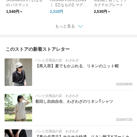
の バスマット
｜【乙なもの】マグカ
カクテルプレート
ップ Mサイズ
1,540円～
2,310円
2,530円～
もっと見る
このストアの新着ストアレター
パンと日用品の店 わざわざ
【再入荷】夏でもかぶれる、リネンのニット帽
2026/08/05
パンと日用品の店 わざわざ
着回し自由自在、わざわざのリネンTシャツ
2026/07/25
パンと日用品の店 わざわざ
【夏の必需品】サラサラ快適、リネン靴下&アームカ