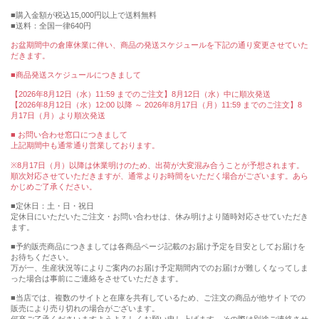
購入金額が税込15,000円以上で送料無料
送料：全国一律640円
お盆期間中の倉庫休業に伴い、商品の発送スケジュールを下記の通り変更させていた
だきます。
■商品発送スケジュールにつきまして
【2026年8月12日（水）11:59 までのご注文】8月12日（水）中に順次発送
【2026年8月12日（水）12:00 以降 ～ 2026年8月17日（月）11:59 までのご注文】8
月17日（月）より順次発送
■ お問い合わせ窓口につきまして
上記期間中も通常通り営業しております。
※8月17日（月）以降は休業明けのため、出荷が大変混み合うことが予想されます。
順次対応させていただきますが、通常よりお時間をいただく場合がございます。あら
かじめご了承ください。
■定休日：土・日・祝日
定休日にいただいたご注文・お問い合わせは、休み明けより随時対応させていただき
ます。
■予約販売商品につきましては各商品ページ記載のお届け予定を目安としてお届けを
お待ちください。
万が一、生産状況等によりご案内のお届け予定期間内でのお届けが難しくなってしま
った場合は事前にご連絡をさせていただきます。
■当店では、複数のサイトと在庫を共有しているため、ご注文の商品が他サイトでの
販売により売り切れの場合がございます。