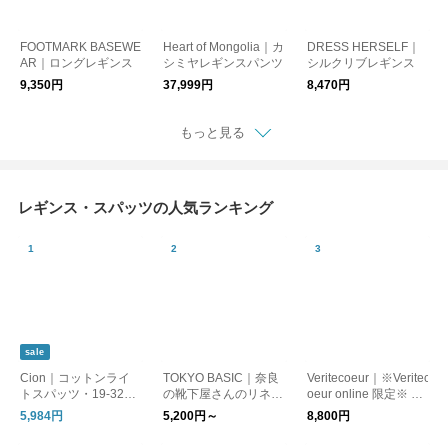
FOOTMARK BASEWE
Heart of Mongolia｜カ
DRESS HERSELF｜
AR｜ロングレギンス
シミヤレギンスパンツ
シルクリブレギンス
9,350円
37,999円
8,470円
もっと見る
レギンス・スパッツの人気ランキング
sale
Cion｜コットンライ
TOKYO BASIC｜奈良
Veritecoeur｜※Veritec
トスパッツ・19-3223
の靴下屋さんのリネン
oeur online 限定※ イ
1 インナー
レギンス【不良品以外
ンナーサルエルパンツ
5,984円
5,200円～
8,800円
返品交換不可】
NT-076 コットン レギ
ンス