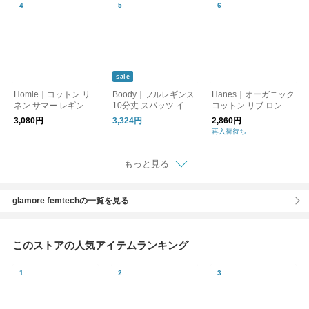
sale
Homie｜コットン リ
Boody｜フルレギンス
Hanes｜オーガニック
ネン サマー レギンス
10分丈 スパッツ イン
コットン リブ ロング
hl-002
ナー ブーディー
パンツ hw9-b102-fn
3,080円
3,324円
2,860円
再入荷待ち
もっと見る
glamore femtechの一覧を見る
このストアの人気アイテムランキング