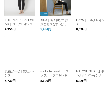
sale
FOOTMARK BASEWE
Kilka｜良く伸びてお
DAYS｜シルクレギン
AR｜ロングレギンス
腹とお尻をすっぽり包
ス
み込むレギンス
9,350円
5,984円
8,690円
丸福ガーゼ｜無地レギ
waffle haramaki ｜ワ
MALYNE SILK｜肌側
ンス
ッフルハラマキレギン
シルク100%インナー
ス
エアリーロングボトム
4,730円
8,690円
6,820円