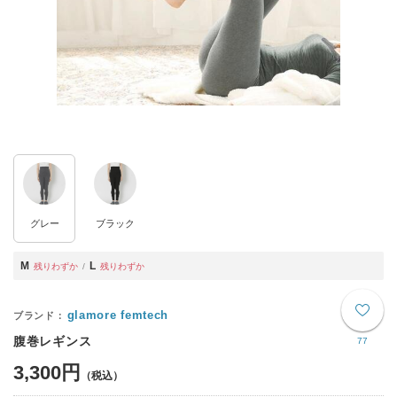
グレー
ブラック
M
L
残りわずか
残りわずか
glamore femtech
腹巻レギンス
77
3,300円