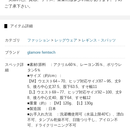
ご了承下さい。
アイテム詳細
カテゴリ
ファッション
>
レッグウェア
>
レギンス・スパッツ
ブランド
glamore femtech
スペック詳
■素材/原料 ：アクリル60％、レーヨン35％、ポリウレ
細
タン5％
■サイズ（約/cm）：
【M】ウエスト64～70、ヒップ対応サイズ87～95、丈9
5、後ろ中心丈37.5、股下63.5、すそ幅11
【L】ウエスト69～77、ヒップ対応サイズ92～100、丈9
8、後ろ中心丈40、股下64、すそ幅12
■重量（約）：【M】120g、【L】130g
■製造国 ：日本
■お手入れ方法 ：洗濯機使用可（水温上限40℃）、漂白
不可、タンブル乾燥不可、日陰つり干し、アイロン不
可、ドライクリーニング不可