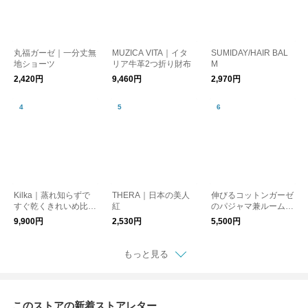
丸福ガーゼ｜一分丈無
MUZICA VITA｜イタ
SUMIDAY/HAIR BAL
地ショーツ
リア牛革2つ折り財布
M
2,420円
9,460円
2,970円
Kilka｜蒸れ知らずで
THERA｜日本の美人
伸びるコットンガーゼ
すぐ乾くきれいめ比翼
紅
のパジャマ兼ルームウ
ブラウス
ェア 接触冷感 5分袖プ
9,900円
2,530円
5,500円
ルオーバー メンズ
もっと見る
このストアの新着ストアレター