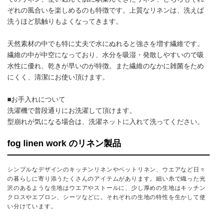
ぞれの風合いを楽しめるのも特徴です。上質なリネンは、洗えば
洗うほど肌触りもよくなってきます。
天然素材の中でも特に丈夫で水にぬれると強さを増す繊維です。
繊維の中が中空になっており、水分を吸湿・発散しやすいので吸
水性に優れ、乾きが早いのが特徴。また繊維のなかに雑菌をため
にくく、清潔にお使い頂けます。
■お手入れについて
洗濯機で普段通りにお洗濯して頂けます。
型崩れが気になる場合は、洗濯ネットに入れて洗ってください。
fog linen work のリネン製品
シンプルなデザインのキッチンリネンやベットリネン、ウエアなど日々
の暮らしに寄り添うたくさんのアイテムがあります。細い糸で織った光
沢のあるような生地はウエアやストールに、少し厚めの生地はキッチン
クロスやエプロン、シーツなどに。それぞれの生地の特性を生かして使
い分けています。