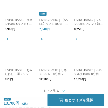
sale
LIVING BASIC｜リネ
LIVING BASIC｜【SA
LIVING BASIC｜シル
ン100% UVフェイス
LE】リネン100％ ポ
ク100% フレンチ袖ニ
カバー 日よけ 紫外線
ケットTブラウス トッ
ット Tシャツ トップス
3,960円
7,040円
8,250円
対策 マスク
プス ギフト お出かけ
日本製
LIVING BASIC｜あみ
LIVING BASIC｜リネ
LIVING BASIC｜正絹
たわし 二重メッシュ
ン100％ 8分袖ワイ
シルク100% 8分袖イ
紐付き キッチン用品
ドブラウス トップス
ンナー ルームウェア
451円
12,100円
10,780円
洗い物 食器洗い 日本
ギフト 春夏 綿100%
製
もっと見る
sale
色とサイズを選択
13,706円