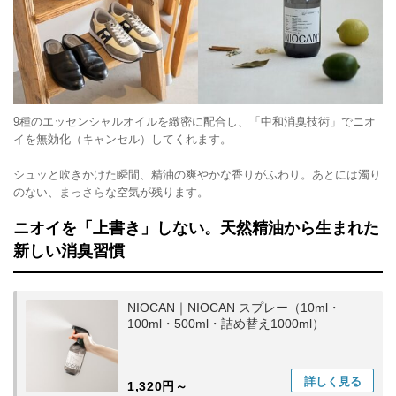
9種のエッセンシャルオイルを緻密に配合し、「中和消臭技術」でニオ
イを無効化（キャンセル）してくれます。
シュッと吹きかけた瞬間、精油の爽やかな香りがふわり。あとには濁り
のない、まっさらな空気が残ります。
ニオイを「上書き」しない。天然精油から生まれた
新しい消臭習慣
NIOCAN｜NIOCAN スプレー（10ml・
100ml・500ml・詰め替え1000ml）
詳しく
見る
1,320円～