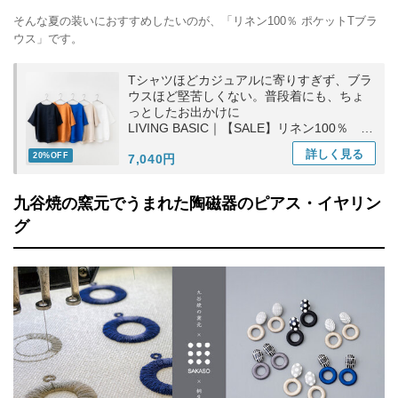
そんな夏の装いにおすすめしたいのが、「リネン100％ ポケットTブラ
ウス」です。
Tシャツほどカジュアルに寄りすぎず、ブラ
ウスほど堅苦しくない。普段着にも、ちょ
っとしたお出かけに
LIVING BASIC｜【SALE】リネン100％ ポ
ケットTブラウス トップス ギフト お出かけ
詳しく
見る
20%OFF
7,040円
九谷焼の窯元でうまれた陶磁器のピアス・イヤリン
グ