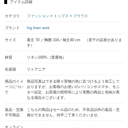
アイテム詳細
カテゴリ
ファッション
>
トップス
>
ブラウス
ブランド
fog linen work
サイズ
着丈 70 ／胸囲 104／袖丈40 cm （若干の誤差がありま
す）
材質
リネン100%（普通地）
生産国
リトアニア
商品のイメ
商品写真はできる限り実物の色に近づけるよう加工して
ージについ
おりますが、お客様のお使いのパソコンやスマホ、モニ
て
ター設定、お部屋の照明等により実際の商品と色味が異
なる場合がございます。
返品・交換
こちらの商品はセール品のため、不良品以外の返品・交
不可商品
換ができません。何卒ご了承くださいませ。
オンライン