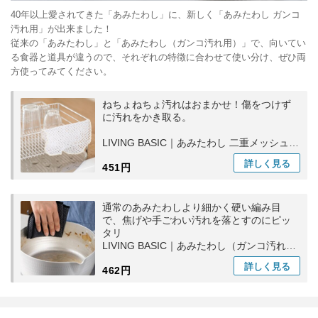
40年以上愛されてきた「あみたわし」に、新しく「あみたわし ガンコ
汚れ用」が出来ました！
従来の「あみたわし」と「あみたわし（ガンコ汚れ用）」で、向いてい
る食器と道具が違うので、それぞれの特徴に合わせて使い分け、ぜひ両
方使ってみてください。
ねちょねちょ汚れはおまかせ！傷をつけず
に汚れをかき取る。
LIVING BASIC｜あみたわし 二重メッシュ
紐付き キッチン用品 洗い物 食器洗い 日本
詳しく
見る
451円
製
通常のあみたわしより細かく硬い編み目
で、焦げや手ごわい汚れを落とすのにピッ
タリ
LIVING BASIC｜あみたわし（ガンコ汚れ
用）台所用日 食器洗い ギフト
詳しく
見る
462円