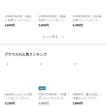
LIVING BASIC｜袖な
LIVING BASIC｜長袖
LIVING BASIC｜8分袖
し丸胴コットンカット
丸胴コットンカットソ
丸胴コットンカットソ
ソー（スクエアネッ
ー (タートルネック)
ー（クルーネック）ト
4,840円
5,940円
5,390円
ク）Tシャツ 袖なし 日
トップス 日本製 イン
ップス 長袖 日本製
本製
ナー
もっと見る
ブラウスの人気ランキング
sale
kauliina｜さらりと軽
TOKYO BASIC｜40番
OMNES｜夏の主役！
くて涼しい ウエスト
手 フレンチリネン10
涼風さらり ブラウス
ドロストブラウス
0％ Tブラウス｜リネ
半袖シャツ
3,150円
5,990円
3,960円
ンシャツ リネンブラ