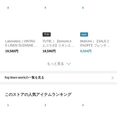
ウス シャツブラウス
予約
sale
Laboratory｜VINTAG
TUTIE.｜【tomomiさ
MidiUmi｜【SALE 2
E LINEN SUZANNE P
んコラボ】リネンエア
0%OFF】フレンチス
ULL OVER
ーウォッシュフリルブ
リーブワイドシャツ
19,580円
18,590円
9,504円
ラウス / 9月下旬発送 /
トップス ブラウス 半
受注再販売 /長袖シャ
袖シャツ 2-730060
ツ
もっと見る
fog linen workの一覧を見る
このストアの人気アイテムランキング