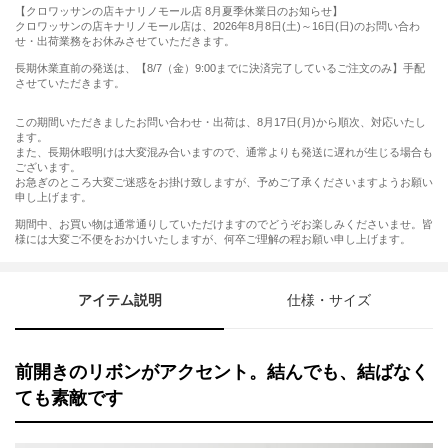
【クロワッサンの店キナリノモール店 8月夏季休業日のお知らせ】
クロワッサンの店キナリノモール店は、2026年8月8日(土)～16日(日)のお問い合わ
せ・出荷業務をお休みさせていただきます。
長期休業直前の発送は、【8/7（金）9:00までに決済完了しているご注文のみ】手配
させていただきます。
この期間いただきましたお問い合わせ・出荷は、8月17日(月)から順次、対応いたし
ます。
また、長期休暇明けは大変混み合いますので、通常よりも発送に遅れが生じる場合も
ございます。
お急ぎのところ大変ご迷惑をお掛け致しますが、予めご了承くださいますようお願い
申し上げます。
期間中、お買い物は通常通りしていただけますのでどうぞお楽しみくださいませ。皆
様には大変ご不便をおかけいたしますが、何卒ご理解の程お願い申し上げます。
アイテム説明
仕様・サイズ
前開きのリボンがアクセント。結んでも、結ばなく
ても素敵です