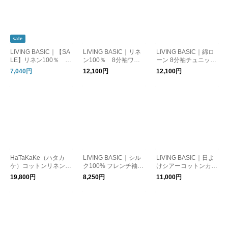
sale
LIVING BASIC｜【SA
LIVING BASIC｜リネ
LIVING BASIC｜綿ロ
LE】リネン100％ ポ
ン100％ 8分袖ワイ
ーン 8分袖チュニック
ケットTブラウス トッ
ドブラウス トップス
ブラウス トップス
7,040円
12,100円
12,100円
プス ギフト お出かけ
ギフト 春夏 綿100%
ギフト 春夏 綿100%
HaTaKaKe（ハタカ
LIVING BASIC｜シル
LIVING BASIC｜日よ
ケ）コットンリネン
ク100% フレンチ袖ニ
けシアーコットンカー
ワイドブラウス 春夏
ット Tシャツ トップス
ディガン トップス ギ
19,800円
8,250円
11,000円
ギフト 新生活
日本製
フト 春夏秋 コンパク
ト 透け感 冷房対策