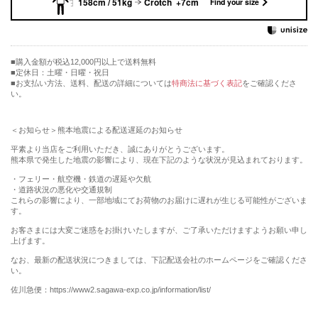
158cm / 51kg
Crotch +7cm
Find your size
購入金額が税込12,000円以上で送料無料
定休日：土曜・日曜・祝日
■お支払い方法、送料、配送の詳細については
特商法に基づく表記
をご確認くださ
い。
＜お知らせ＞熊本地震による配送遅延のお知らせ
平素より当店をご利用いただき、誠にありがとうございます。
熊本県で発生した地震の影響により、現在下記のような状況が見込まれております。
・フェリー・航空機・鉄道の遅延や欠航
・道路状況の悪化や交通規制
これらの影響により、一部地域にてお荷物のお届けに遅れが生じる可能性がございま
す。
お客さまには大変ご迷惑をお掛けいたしますが、ご了承いただけますようお願い申し
上げます。
なお、最新の配送状況につきましては、下記配送会社のホームページをご確認くださ
い。
佐川急便：https://www2.sagawa-exp.co.jp/information/list/