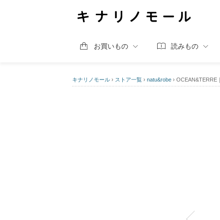
お買いもの
読みもの
キナリノモール
›
ストア一覧
›
natu&robe
›
OCEAN&TER