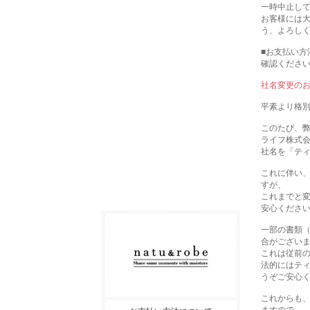
一時中止し
お客様には
う、よろし
■お支払い方
確認くださ
社名変更の
平素より格
このたび、弊社
ライフ株式
社名を「テ
これに伴い
すが、
これまでと
安心くださ
一部の書類（
合がござい
これは従前
法的にはテ
うぞご安心
これからも