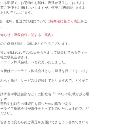
ている影響で、お荷物のお届けに遅延が発生しております。
大変ご不便をお掛けいたしますが、何卒ご理解賜りますよ
くお願い申し上げます。
法、送料、配送の詳細については
特商法に基づく表記
をご
い。
お知らせ（吸収合併に関するご案内）
別のご愛顧を賜り、誠にありがとうございます。
Lifeitは2025年7月1日をもちまして親会社であるティー
会社に吸収合併され、
ィーライフ株式会社」へと変更いたしました。
、今後はティーライフ株式会社として運営を行ってまいりま
変わらず商品・サービスは継続しておりますので、どうぞご
い。
請求書や承認書類など）に旧社名「Lifeit」の記載が残る場
ますが、
の契約やお取引の継続性を保つための措置であり、
ィーライフ株式会社が責任をもって対応いたしますので、ど
ください。
、皆さまに変わらぬご満足をお届けできるよう努めてまいり