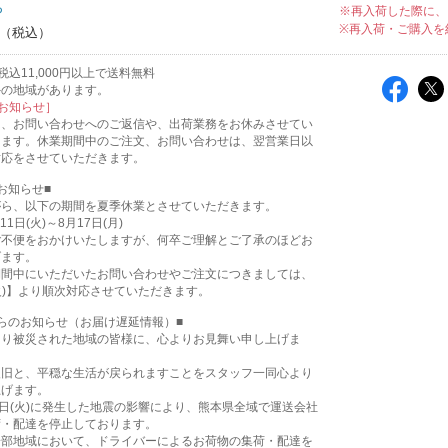
ち
※再入荷した際に、
※再入荷・ご購入を
込11,000円以上で送料無料
外の地域があります。
お知らせ］
は、お問い合わせへのご返信や、出荷業務をお休みさせてい
ります。休業期間中のご注文、お問い合わせは、翌営業日以
対応をさせていただきます。
お知らせ■
がら、以下の期間を夏季休業とさせていただきます。
11日(火)～8月17日(月)
ご不便をおかけいたしますが、何卒ご理解とご了承のほどお
げます。
期間中にいただいたお問い合わせやご注文につきましては、
(火)】より順次対応させていただきます。
らのお知らせ（お届け遅延情報）■
より被災された地域の皆様に、心よりお見舞い申し上げま
復旧と、平穏な生活が戻られますことをスタッフ一同心より
上げます。
8日(火)に発生した地震の影響により、熊本県全域で運送会社
荷・配達を停止しております。
一部地域において、ドライバーによるお荷物の集荷・配達を