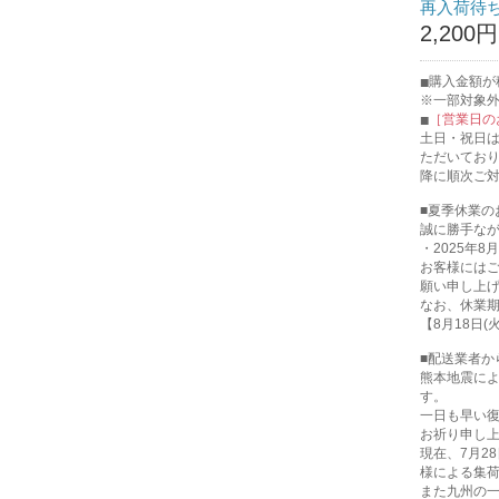
再入荷待
2,200円
購入金額が税
※一部対象
［営業日の
土日・祝日
ただいてお
降に順次ご
■夏季休業の
誠に勝手な
・2025年8月
お客様には
願い申し上
なお、休業
【8月18日
■配送業者か
熊本地震に
す。
一日も早い
お祈り申し
現在、7月2
様による集
また九州の