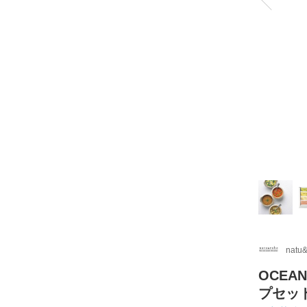
natu
OCEA
プセッ