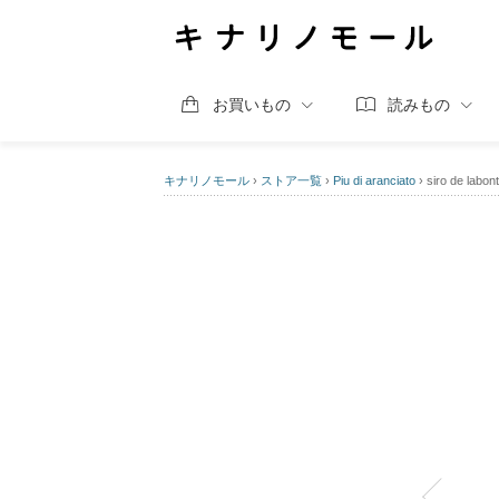
お買いもの
読みもの
キナリノモール
›
ストア一覧
›
Piu di aranciato
›
siro de l