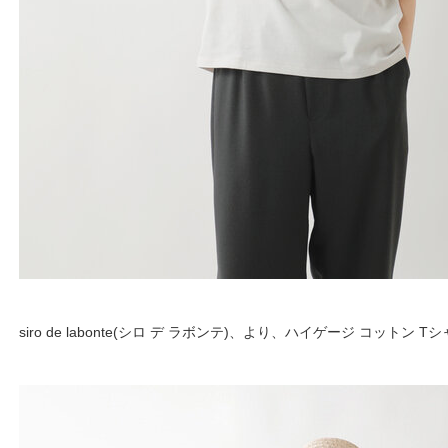
siro de labonte(シロ デ ラボンテ)、より、ハイゲージ コットン T