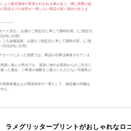
示により販売価格の変更が行われる事があり、稀に実際の販
属の製品タグの金額が一致しない商品が届く場合がありま
------------
カード支払： お届けご指定日に準じて随時出荷。(ご指定日
日以内に出荷)
：ご入金確認後、お届けご指定日に準じて随時出荷。(ご指
～5日以内に出荷)
ングカートに入った状態では、商品の在庫は確保されていま
文画面に進んだ時点でも、直前に他のお客様からのご注文に
が減った場合、ご希望の個数をご購入いただけない可能性が
個人情報保護および環境保全の一環として、納品書の同梱は
ません。
ラメグリッタープリントがおしゃれなロゴ