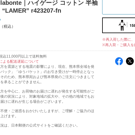
de labonte｜ハイゲージ コットン 半袖
“LAMER” r423207-fn
ち
15
※再入荷した際に、
※再入荷・ご購入を
込11,000円以上で送料無料
による配送遅延について
地方を震源とする地震の影響により、現在、熊本県全域を発
うパック」「ゆうパケット」のお引き受けが一時停止となっ
。そのため、熊本県宛および熊本県発のご注文につきまして
送を承ることができません。
地方を中心に、お荷物のお届けに遅れが発生する可能性がご
今後の状況により、対象地域の拡大や、その他の地域でもお
お届けに遅れが生じる場合がございます。
ご不便・ご迷惑をおかけいたしますが、ご理解・ご協力のほ
し上げます。
状況は、日本郵便の公式サイトをご確認ください。