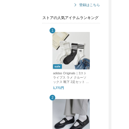
登録はこちら
ストアの人気アイテムランキング
sale
adidas Originals｜3スト
ライプス ラメ クルーソ
ックス 靴下 2足セット 3
STRIPES GLITTER CRE
1,771円
W SOCKS 2 PAIRS ka98
5