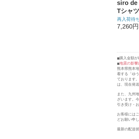
siro 
Tシャツ 
再入荷待
7,260円
購入金額が税
地震の影響
熊本県熊本
着する「ゆ
ております
は、現在発
また、九州
ざいます。
引き受け・
お客様には
どお願い申
最新の配送