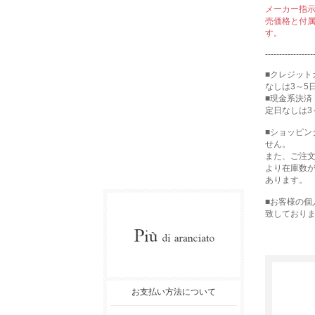
メーカー指
売価格と付
す。
-----------------
■クレジット
なしは3～5
■現金系決済
定日なしは3
■ショッピ
せん。
また、ご注
より在庫数
あります。
■お客様の
致しており
お支払い方法について