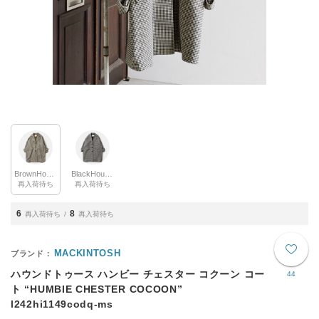
BrownHoundtooth(col.dq02)
BlackHoundtooth(col.dq01)
再入荷待ち
再入荷待ち
6
8
再入荷待ち
再入荷待ち
MACKINTOSH
ハウンドトゥース ハンビー チェスター コクーン コー
44
ト “HUMBIE CHESTER COCOON”
l242hi1149codq-ms