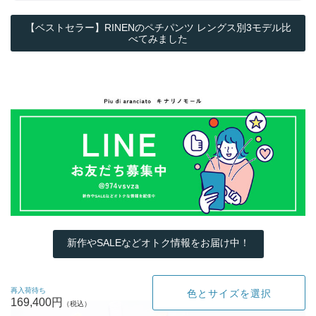
【ベストセラー】RINENのペチパンツ レングス別3モデル比
べてみました
新作やSALEなどオトク情報をお届け中！
再入荷待ち
色とサイズを選択
169,400円