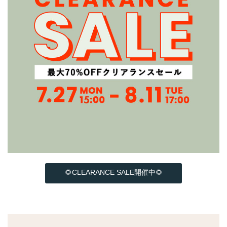
🌻CLEARANCE SALE開催中🌻