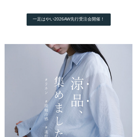
一足はやい2026AW先行受注会開催！