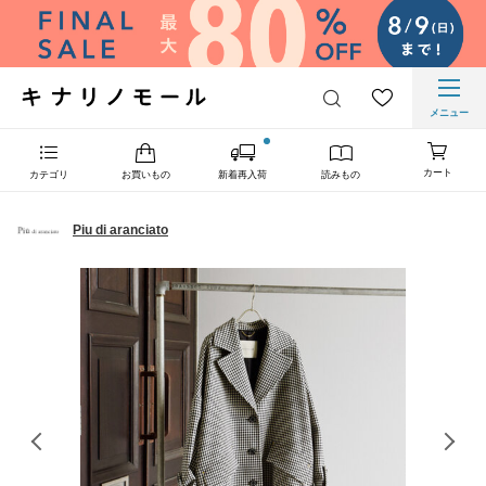
メニュー
カート
カテゴリ
お買いもの
新着再入荷
読みもの
Piu di aranciato