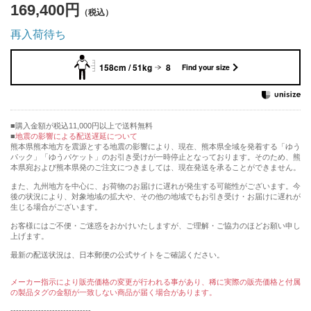
169,400円
再入荷待ち
158cm / 51kg
8
Find your size
購入金額が税込11,000円以上で送料無料
地震の影響による配送遅延について
熊本県熊本地方を震源とする地震の影響により、現在、熊本県全域を発着する「ゆう
パック」「ゆうパケット」のお引き受けが一時停止となっております。そのため、熊
本県宛および熊本県発のご注文につきましては、現在発送を承ることができません。
また、九州地方を中心に、お荷物のお届けに遅れが発生する可能性がございます。今
後の状況により、対象地域の拡大や、その他の地域でもお引き受け・お届けに遅れが
生じる場合がございます。
お客様にはご不便・ご迷惑をおかけいたしますが、ご理解・ご協力のほどお願い申し
上げます。
最新の配送状況は、日本郵便の公式サイトをご確認ください。
メーカー指示により販売価格の変更が行われる事があり、稀に実際の販売価格と付属
の製品タグの金額が一致しない商品が届く場合があります。
-----------------------------