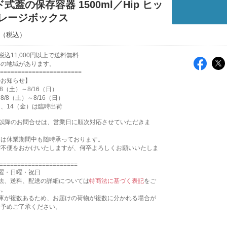
式蓋の保存容器 1500ml／Hip ヒッ
トレージボックス
込11,000円以上で送料無料
外の地域があります。
=======================
のお知らせ】
8（土）～8/16（日）
/8（土）～8/16（日）
月）、14（金）は臨時出荷
17:31以降のお問合せは、営業日に順次対応させていただきま
文は休業期間中も随時承っております。
ご不便をおかけいたしますが、何卒よろしくお願いいたしま
======================
曜・日曜・祝日
法、送料、配送の詳細については
特商法に基づく表記
をご
い。
倉庫が複数あるため、お届けの荷物が複数に分かれる場合が
。予めご了承ください。