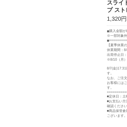
スライド
プ ス
1,320円
購入金額が税
※一部対象
=========
【夏季休業
休業期間：8/
出荷停止日：8
※8/10（
8/7(金)
す。
なお、ご注
お客様には
す。
==========
■定休日：土
■お支払い方
確認くださ
■商品保管
ございます