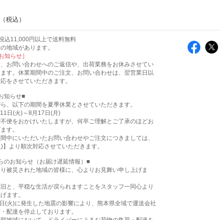
込11,000円以上で送料無料
外の地域があります。
お知らせ］
は、お問い合わせへのご返信や、出荷業務をお休みさせてい
ります。休業期間中のご注文、お問い合わせは、翌営業日以
対応をさせていただきます。
お知らせ■
がら、以下の期間を夏季休業とさせていただきます。
11日(火)～8月17日(月)
ご不便をおかけいたしますが、何卒ご理解とご了承のほどお
げます。
期間中にいただいたお問い合わせやご注文につきましては、
(火)】より順次対応させていただきます。
らのお知らせ（お届け遅延情報）■
より被災された地域の皆様に、心よりお見舞い申し上げま
復旧と、平穏な生活が戻られますことをスタッフ一同心より
上げます。
8日(火)に発生した地震の影響により、熊本県全域で運送会社
荷・配達を停止しております。