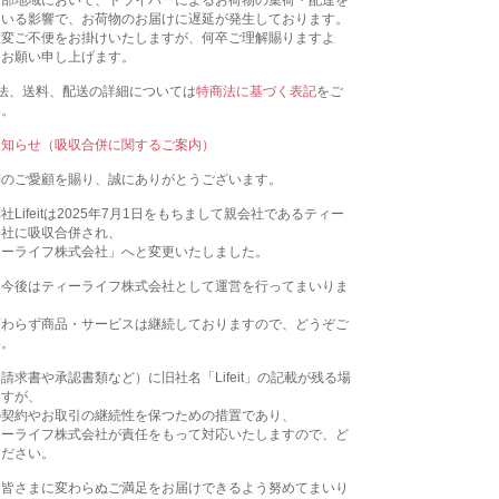
一部地域において、ドライバーによるお荷物の集荷・配達を
ている影響で、お荷物のお届けに遅延が発生しております。
大変ご不便をお掛けいたしますが、何卒ご理解賜りますよ
くお願い申し上げます。
法、送料、配送の詳細については
特商法に基づく表記
をご
い。
お知らせ（吸収合併に関するご案内）
別のご愛顧を賜り、誠にありがとうございます。
Lifeitは2025年7月1日をもちまして親会社であるティー
会社に吸収合併され、
ィーライフ株式会社」へと変更いたしました。
、今後はティーライフ株式会社として運営を行ってまいりま
変わらず商品・サービスは継続しておりますので、どうぞご
い。
請求書や承認書類など）に旧社名「Lifeit」の記載が残る場
ますが、
の契約やお取引の継続性を保つための措置であり、
ィーライフ株式会社が責任をもって対応いたしますので、ど
ください。
、皆さまに変わらぬご満足をお届けできるよう努めてまいり