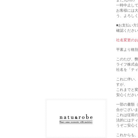
また九州の
一時中止し
お客様には
う、よろし
■お支払い方
確認くださ
社名変更の
平素より格
このたび、弊社
ライフ株式
社名を「テ
これに伴い
すが、
これまでと
安心くださ
一部の書類（
合がござい
これは従前
法的にはテ
うぞご安心
これからも