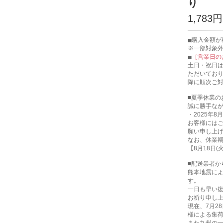
り
1,783円
購入金額が税
※一部対象
［営業日の
土日・祝日
ただいてお
降に順次ご
■夏季休業の
誠に勝手な
・2025年8月
お客様には
願い申し上
なお、休業
【8月18日
■配送業者か
熊本地震に
す。
一日も早い
お祈り申し
現在、7月2
様による集