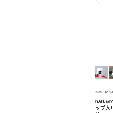
natu
natu
ップ入