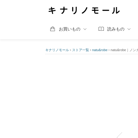
お買いもの
読みもの
キナリノモール
›
ストア一覧
›
natu&robe
›
natu&robe