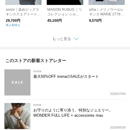
sonor｜染めピッグス
MAISON RUBUS.｜リ
joha｜メリノウールレ
キンスクエアトートバ
コレクション シルバ
ギンス MARIE 27790-
ッグ“SOME SHIKAKU
ー×イエローゴールド
5 アンダーウェア
29,700円
45,100円
9,570円
M” some-shikaku-m
メッキ レース バング
レッグウェア タイツ
再入荷待ち
ル 2L “recollection lac
e bangle 2L” re-020-s
ame1
もっと見る
このストアの新着ストアレター
iroma
最大50%OFF iromaのSALEがスタート
2026/07/04
iroma
お守りのように寄り添う、特別なジュエリー。
WONDER FULL LIFE × accessories mau
2026/06/30