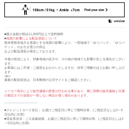
158cm / 51kg
Ankle +7cm
Find your size
購入金額が税込11,000円以上で送料無料
地震の影響による配送遅延について
熊本県熊本地方を震源とする地震の影響により、一部地域で「ゆうパック」「ゆうパ
ケット」のお引き受けの停止
および配送遅延が発生しております。
今後の状況により、対象地域の拡大や、その他の地域でも影響が生じる場合がござい
ます。
お客様にはご不便・ご迷惑をおかけいたしますが、何卒ご理解のほどお願い申し上げ
ます。
<br>
最新の配送状況は、日本郵便の公式サイトをご確認ください。
メーカー指示により販売価格の変更が行われる事があり、稀に実際の販売価格と付属
の製品タグの金額が一致しない商品が届く場合があります。
-----------------------------
■クレジットカード支払： お届けご指定日に準じて随時出荷。(ご指定日なしは3～5
日以内に出荷)
■現金系決済：ご入金確認後、お届けご指定日に準じて随時出荷。(ご指定日なしは3
～5日以内に出荷)