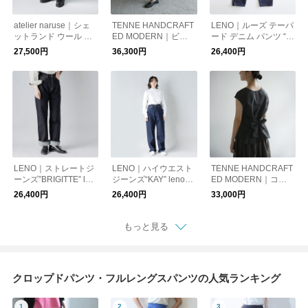
atelier naruse｜シェ
TENNE HANDCRAFT
LENO｜ルーズ テーパ
ットランド ウール リ
ED MODERN｜ビッ
ード デニム パンツ “L
ネン タック ワイドパ
グポケット キュロッ
OOSE TAPERED JEA
27,500円
36,300円
26,400円
ンツ f05113
トパンツ 005o
NS” leno-j004
LENO｜ストレートジ
LENO｜ハイウエスト
TENNE HANDCRAFT
ーンズ”BRIGITTE” len
ジーンズ“KAY” leno-j1
ED MODERN｜コッ
o-j001
05
トン シルク ノースリ
26,400円
26,400円
33,000円
ーブ プルオーバー 00
3-same2
もっと見る
クロップドパンツ・フルレングスパンツの人気ランキング