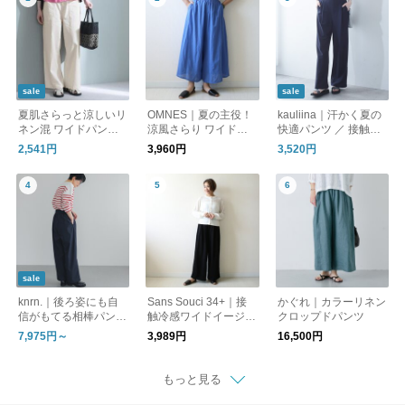
sale
sale
夏肌さらっと涼しいリ
OMNES｜夏の主役！
kauliina｜汗かく夏の
ネン混 ワイドパンツ /
涼風さらり ワイドパ
快適パンツ ／ 接触冷
洗える コットンリネ
ンツ
感 持続消臭 UVカット
2,541円
3,960円
3,520円
ン ベイカーワイドパ
スピードクリーン リ
ンツ
ラックスシルエットパ
ンツ
sale
knrn.｜後ろ姿にも自
Sans Souci 34+｜接
かぐれ｜カラーリネン
信がもてる相棒パンツ
触冷感ワイドイージー
クロップドパンツ
【インスタライブ紹
パンツ スリット入り
7,975円～
3,989円
16,500円
介】
もっと見る