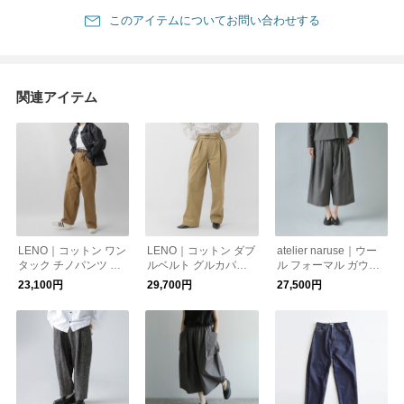
このアイテムについてお問い合わせする
関連アイテム
LENO｜コットン ワン
LENO｜コットン ダブ
atelier naruse｜ウー
タック チノパンツ ON
ルベルト グルカパン
ル フォーマル ガウチ
E FOWRAD PLEATS
ツ DOUBLE BELTED
ョパンツ f05084 オ
23,100円
29,700円
27,500円
CHINO TROUSERS l
GURKHA TROUSER
ケージョン 卒業式 入
eno-pt008
S leno-pt006
学式