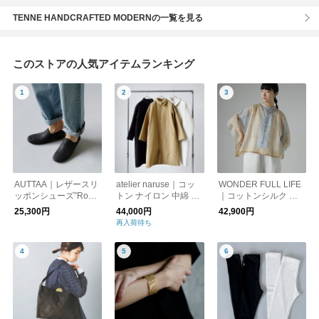
TENNE HANDCRAFTED MODERNの一覧を見る
このストアの人気アイテムランキング
AUTTAA｜レザースリ
atelier naruse｜コッ
WONDER FULL LIFE
ッポンシューズ”Room
トン ナイロン 中綿 コ
｜コットンシルク ブ
Shoes” room-shoes
ート f04053
ロックプリント ブラ
25,300円
44,000円
42,900円
ウス “DUAL BLOUSE”
再入荷待ち
wfl26-s77