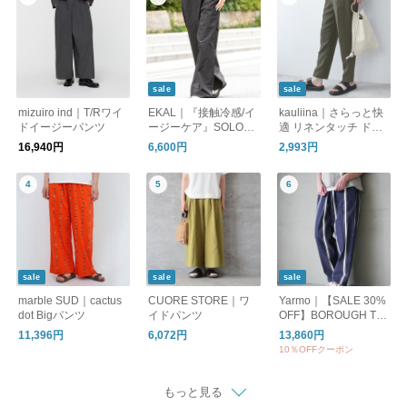
sale
sale
mizuiro ind｜T/Rワイ
EKAL｜『接触冷感/イ
kauliina｜さらっと快
ドイージーパンツ
ージーケア』SOLOTE
適 リネンタッチ ドロ
Xラップパンツ
ストタックテーパード
16,940円
6,600円
2,993円
／ さらさらリネンタ
ッチ
sale
sale
sale
marble SUD｜cactus
CUORE STORE｜ワ
Yarmo｜【SALE 30%
dot Bigパンツ
イドパンツ
OFF】BOROUGH TR
OUSERS Trade Tales
11,396円
6,072円
13,860円
Stripe ボロウ トラウ
10％OFFクーポン
ザーズ ytu-26ss03tt
もっと見る