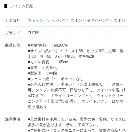
アイテム詳細
カテゴリ
ファッション
>
パンツ・ズボン
>
その他パンツ・ズボン
ブランド
TUTIE.
商品仕様
■素材/原料 ：綿100%
■サイズ（約/cm）：ウエスト68、ヒップ109、丈90、股
上33、股下58、わたり幅35、すそ幅29
■モデル身長 ：165cm
■重量 ：約150g
■製造国 ：中国
■ウェスト総ゴム、ポケットなし
■お手入れ方法 ：手洗い可（水温上限40℃）、 漂白不
可、タンブル乾燥不可、日陰つり干し、アイロン中温（1
50℃まで）、ドライクリーニング不可、ウェットクリー
ニング可（非常に弱い処理）、ホワイトとグレーはやや
透け感あり
注意事項
■天然素材を使用している為、実際の色、質感、サイズに
多少の差があります。予めご了承下さい。
■ご使用のパソコンのモニターによって、実際の商品と色