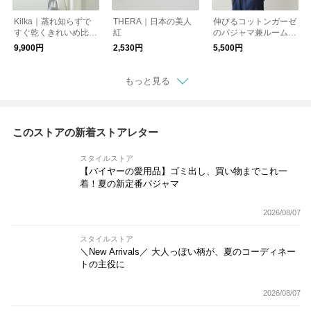
Kilka｜蒸れ知らずで
THERA｜日本の美人
伸びるコットンガーゼ
すぐ乾くきれいめ比翼
紅
のパジャマ兼ルームウ
ブラウス
ェア 接触冷感 5分袖プ
9,900円
2,530円
5,500円
ルオーバー メンズ
もっと見る
このストアの新着ストアレター
スタイルストア
【バイヤーの愛用品】ゴミ出し、買い物までこれ一
着！夏の新定番パジャマ
2026/08/07
スタイルストア
＼New Arrivals／ 大人っぽい柄が、夏のコーディネー
トの主役に
2026/08/07