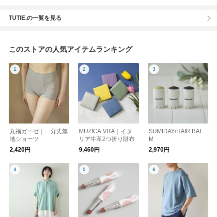
TUTIE.の一覧を見る
このストアの人気アイテムランキング
丸福ガーゼ｜一分丈無
MUZICA VITA｜イタ
SUMIDAY/HAIR BAL
地ショーツ
リア牛革2つ折り財布
M
2,420円
9,460円
2,970円