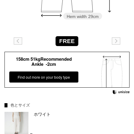
Hem width
29cm
FREE
158cm 51kgRecommended
Ankle -2cm
Find out more on your body type
色とサイズ
ホワイト