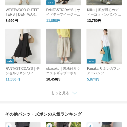
sale
WESTWOOD OUTFIT
FANTASTICDAYS｜サ
Kilka｜風が通るカデ
TERS｜DENI WARM
イドテープイージーパ
ィーコットンパンツ P
裏フリースニットツ
ンツ
URE
8,690円
11,858円
13,750円
イルのタックテーパー
ド
sale
sale
FANTASTICDAYS｜テ
ubasoku｜裏地付きウ
Fanaka リネンのフレ
ンセルリネン ワイド
エストギャザーボリュ
アーパンツ
フレアパンツ
ームパンツ
11,550円
10,450円
5,874円
もっと見る
その他パンツ・ズボンの人気ランキング