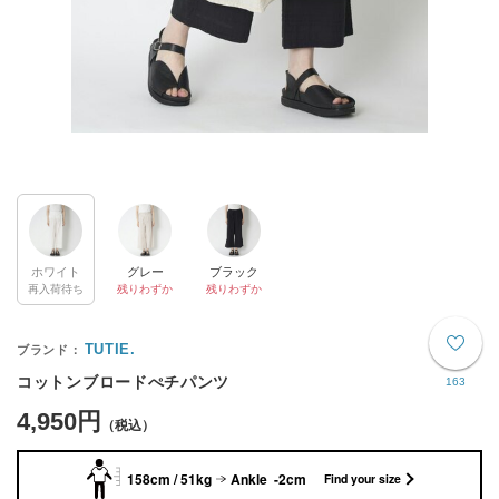
ホワイト
グレー
ブラック
再入荷待ち
残りわずか
残りわずか
TUTIE.
コットンブロードぺチパンツ
163
4,950円
158cm / 51kg
Ankle -2cm
Find your size