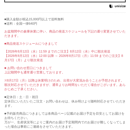
購入金額が税込15,000円以上で送料無料
送料：全国一律640円
お盆期間中の倉庫休業に伴い、商品の発送スケジュールを下記の通り変更させていた
だきます。
■商品発送スケジュールにつきまして
【2026年8月12日（水）11:59 までのご注文】8月12日（水）中に順次発送
【2026年8月12日（水）12:00 以降 ～ 2026年8月17日（月）11:59 までのご注文】8
月17日（月）より順次発送
■ お問い合わせ窓口につきまして
上記期間中も通常通り営業しております。
※8月17日（月）以降は休業明けのため、出荷が大変混み合うことが予想されます。
順次対応させていただきますが、通常よりお時間をいただく場合がございます。あら
かじめご了承ください。
■定休日：土・日・祝日
定休日にいただいたご注文・お問い合わせは、休み明けより随時対応させていただき
ます。
■予約販売商品につきましては各商品ページ記載のお届け予定を目安としてお届けを
お待ちください。
万が一、生産状況等によりご案内のお届け予定期間内でのお届けが難しくなってしま
った場合は事前にご連絡をさせていただきます。