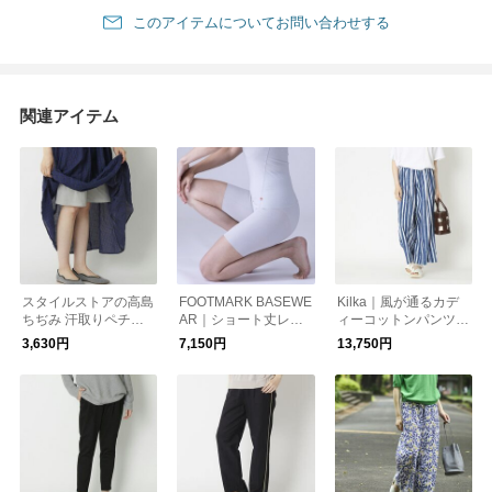
このアイテムについてお問い合わせする
関連アイテム
スタイルストアの高島
FOOTMARK BASEWE
Kilka｜風が通るカデ
ちぢみ 汗取りペチコ
AR｜ショート丈レギ
ィーコットンパンツ S
ートパンツ
ンス
TRIPE
3,630円
7,150円
13,750円