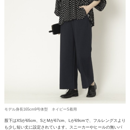
モデル身長165cm9号体型 ネイビーS着用
股下はXSが65cm、SとMが67cm、Lが69cmで、フルレングスより
も少し短い丈に設定されています。スニーカーやヒールの無いパ