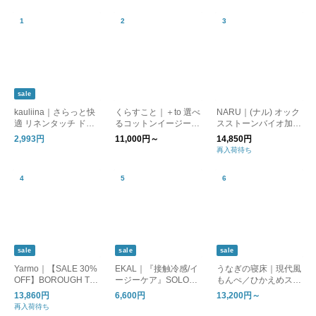
sale
kauliina｜さらっと快
くらすこと｜＋to 選べ
NARU｜(ナル) オック
適 リネンタッチ ドロ
るコットンイージーパ
スストーンバイオ加工
ストタックテーパード
ンツ
ノッポパンツ 673821
2,993円
11,000円～
14,850円
／ さらさらリネンタ
ノッポ オックス
再入荷待ち
ッチ
sale
sale
sale
Yarmo｜【SALE 30%
EKAL｜『接触冷感/イ
うなぎの寝床｜現代風
OFF】BOROUGH TR
ージーケア』SOLOTE
もんぺ／ひかえめスト
OUSERS Trade Tales
Xラップパンツ
ライプ／別注／オリジ
13,860円
6,600円
13,200円～
Stripe ボロウ トラウ
ナル【送料無料】
再入荷待ち
ザーズ ytu-26ss03tt