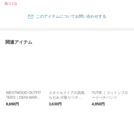
残り1点
このアイテムについてお問い合わせする
関連アイテム
WESTWOOD OUTFIT
スタイルストアの高島
TUTIE.｜コットンブロ
TERS｜DENI WARM
ちぢみ 汗取りペチコ
ードぺチパンツ
裏フリースニットツ
ートパンツ
8,690円
3,630円
4,950円
イルのタックテーパー
ド