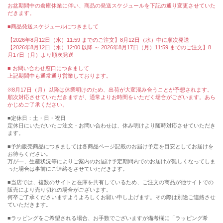
お盆期間中の倉庫休業に伴い、商品の発送スケジュールを下記の通り変更させていた
だきます。
■商品発送スケジュールにつきまして
【2026年8月12日（水）11:59 までのご注文】8月12日（水）中に順次発送
【2026年8月12日（水）12:00 以降 ～ 2026年8月17日（月）11:59 までのご注文】8
月17日（月）より順次発送
■ お問い合わせ窓口につきまして
上記期間中も通常通り営業しております。
※8月17日（月）以降は休業明けのため、出荷が大変混み合うことが予想されます。
順次対応させていただきますが、通常よりお時間をいただく場合がございます。あら
かじめご了承ください。
■定休日：土・日・祝日
定休日にいただいたご注文・お問い合わせは、休み明けより随時対応させていただき
ます。
■予約販売商品につきましては各商品ページ記載のお届け予定を目安としてお届けを
お待ちください。
万が一、生産状況等によりご案内のお届け予定期間内でのお届けが難しくなってしま
った場合は事前にご連絡をさせていただきます。
■当店では、複数のサイトと在庫を共有しているため、ご注文の商品が他サイトでの
販売により売り切れの場合がございます。
何卒ご了承くださいますようよろしくお願い申し上げます。その際は別途ご連絡させ
ていただきます。
■ラッピングをご希望される場合、お手数でございますが備考欄に「ラッピング希