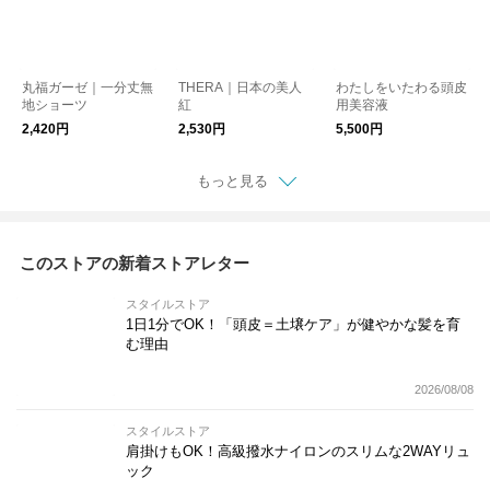
丸福ガーゼ｜一分丈無
THERA｜日本の美人
わたしをいたわる頭皮
地ショーツ
紅
用美容液
2,420円
2,530円
5,500円
もっと見る
このストアの新着ストアレター
スタイルストア
1日1分でOK！「頭皮＝土壌ケア」が健やかな髪を育
む理由
2026/08/08
スタイルストア
肩掛けもOK！高級撥水ナイロンのスリムな2WAYリュ
ック