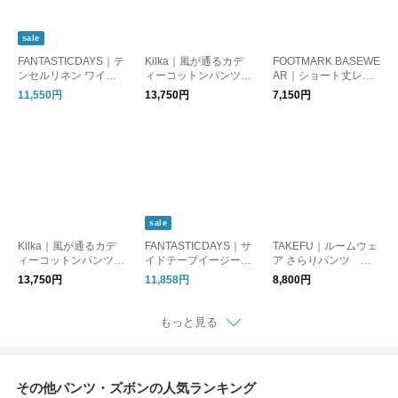
sale
FANTASTICDAYS｜テ
Kilka｜風が通るカデ
FOOTMARK BASEWE
ンセルリネン ワイド
ィーコットンパンツ P
AR｜ショート丈レギ
フレアパンツ
URE
ンス
11,550円
13,750円
7,150円
sale
Kilka｜風が通るカデ
FANTASTICDAYS｜サ
TAKEFU｜ルームウェ
ィーコットンパンツ S
イドテープイージーパ
ア さらりパンツ ダ
TRIPE
ンツ
ークネイビー
13,750円
11,858円
8,800円
もっと見る
その他パンツ・ズボンの人気ランキング