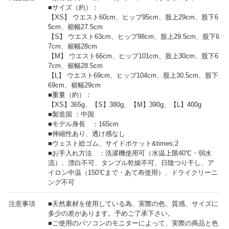
■サイズ（約）：
【XS】 ウエスト60cm、ヒップ95cm、股上29cm、股下6
5cm、裾幅27.5cm
【S】 ウエスト63cm、ヒップ98cm、股上29.5cm、股下6
7cm、裾幅28cm
【M】 ウエスト66cm、ヒップ101cm、股上30cm、股下6
7cm、裾幅28.5cm
【L】 ウエスト69cm、ヒップ104cm、股上30.5cm、股下
69cm、裾幅29cm
■重量（約）：
【XS】365g、【S】380g、【M】390g、【L】400g
■製造国 ：中国
■モデル身長 ：165cm
■伸縮性あり、透け感なし
■ウェスト総ゴム、サイドポケット&times;2
■お手入れ方法 ：洗濯機使用可（水温上限40℃・弱水
流）、漂白不可、タンブル乾燥不可、日陰つり干し、ア
イロン中温（150℃まで・あて布使用）、ドライクリーニ
ング不可
注意事項
■天然素材を使用している為、実際の色、質感、サイズに
多少の差があります。予めご了承下さい。
■ご使用のパソコンのモニターによって、実際の商品と色