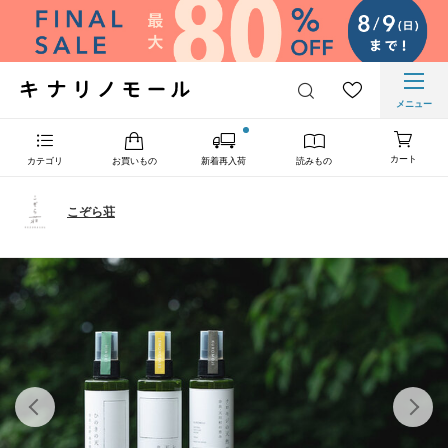
メニュー
カート
カテゴリ
お買いもの
新着再入荷
読みもの
こぞら荘