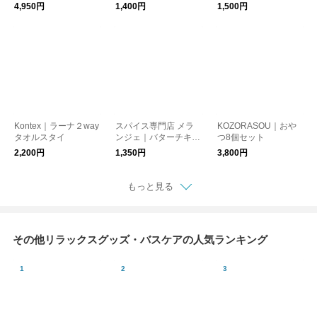
ぱ弁当箱Sサイズ
コーヒー
１５０g
4,950円
1,400円
1,500円
Kontex｜ラーナ２way
スパイス専門店 メラ
KOZORASOU｜おや
タオルスタイ
ンジェ｜バターチキン
つ8個セット
スパイスカレーキット
2,200円
1,350円
3,800円
もっと見る
その他リラックスグッズ・バスケアの人気ランキング