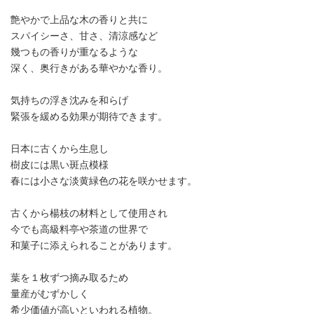
艶やかで上品な木の香りと共に
スパイシーさ、甘さ、清涼感など
幾つもの香りが重なるような
深く、奥行きがある華やかな香り。
気持ちの浮き沈みを和らげ
緊張を緩める効果が期待できます。
日本に古くから生息し
樹皮には黒い斑点模様
春には小さな淡黄緑色の花を咲かせます。
古くから楊枝の材料として使用され
今でも高級料亭や茶道の世界で
和菓子に添えられることがあります。
葉を１枚ずつ摘み取るため
量産がむずかしく
希少価値が高いといわれる植物。