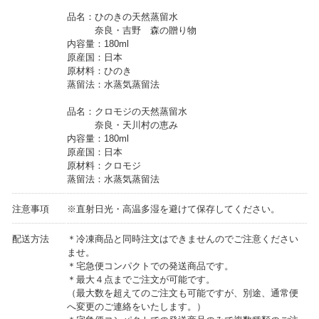
品名：ひのきの天然蒸留水
奈良・吉野 森の贈り物
内容量：180ml
原産国：日本
原材料：ひのき
蒸留法：水蒸気蒸留法
品名：クロモジの天然蒸留水
奈良・天川村の恵み
内容量：180ml
原産国：日本
原材料：クロモジ
蒸留法：水蒸気蒸留法
注意事項
※直射日光・高温多湿を避けて保存してください。
配送方法
＊冷凍商品と同時注文はできませんのでご注意ください
ませ。
＊宅急便コンパクトでの発送商品です。
＊最大４点までご注文が可能です。
（最大数を超えてのご注文も可能ですが、別途、通常便
へ変更のご連絡をいたします。）