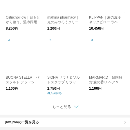
Ostrichpillow｜目もと
mahina pharmacy｜
KLIPPAN｜麦の温冷
から整う、温冷両用
光のみつろうクリーム
ネックピロー ラベン
アイマスク【夏小物】
温め warm
ダー（ウォッシュドリ
8,250円
2,200円
10,450円
ネン）ホットパック
BUONA STELLA｜バ
SIONA サウナ＆ソル
MARMAR;D｜韓国雑
スソルト デッドシー
トスクラブ リラック
貨 森の香り ヘア＆ボ
ソルト 入浴剤 プレゼ
ス／シオナ ボディス
ディミスト 35ml
1,100円
2,750円
1,100円
ント ギフト リラック
クラブ 入浴剤
再入荷待ち
ス／ボナステッラ
もっと見る
jiwajiwaの一覧を見る