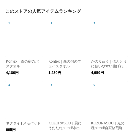
このストアの人気アイテムランキング
Kontex｜森の宿のバ
Kontex｜森の宿のフ
かのりゅう｜ほんとう
スタオル
ェイスタオル
に使いやすい曲げわっ
ぱ弁当箱Sサイズ
4,180円
1,430円
4,950円
ネクタイ | メモパッド
KOZORASOU｜風に
KOZORASOU｜光の
うたたねblend/水出し
種blend/自家焙煎珈琲
605円
コーヒー
１５０g