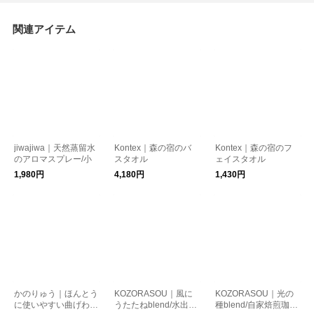
関連アイテム
jiwajiwa｜天然蒸留水
Kontex｜森の宿のバ
Kontex｜森の宿のフ
のアロマスプレー/小
スタオル
ェイスタオル
1,980円
4,180円
1,430円
かのりゅう｜ほんとう
KOZORASOU｜風に
KOZORASOU｜光の
に使いやすい曲げわっ
うたたねblend/水出し
種blend/自家焙煎珈琲