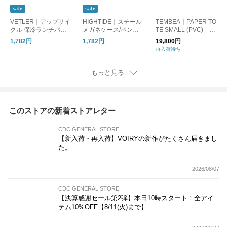
sale
sale
VETLER｜アップサイ
HIGHTIDE｜スチール
TEMBEA｜PAPER TO
クル 保冷ランチバッ
メガネケース/ペンケ
TE SMALL (PVC) D
グ/保冷バッグ
ース
OG-1/トートバッグ 犬
1,782円
1,782円
19,800円
再入荷待ち
もっと見る
このストアの新着ストアレター
CDC GENERAL STORE
【新入荷・再入荷】VOIRYの新作がたくさん届きまし
た。
2026/08/07
CDC GENERAL STORE
【決算感謝セール第2弾】本日10時スタート！全アイ
テム10%OFF【8/11(火)まで】