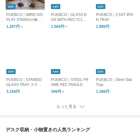
sale
sale
sale
PUEBCO｜WIRE DIS
PUEBCO｜GLASS B
PUEBCO｜CAST IRO
PLAY STAND/小物ス
OX WITH RECYCLE
N TRAY
タンド
STEEL LID【Cotton S
1,287円～
1,584円～
1,980円
wab】/ガラスケース
sale
sale
sale
PUEBCO｜STAINED
PUEBCO｜STEEL FR
PUEBCO｜Steel Star
GLASS TRAY ステン
AME RECTANGLE
Tray
ドグラス トレイ
3,168円
396円～
1,386円
もっと見る
デスク収納・小物置きの人気ランキング