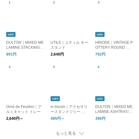
sale
sale
DULTON｜MIXED-ME
UTILE｜ユティル キー
HINODE｜VINTAGE P
LAMINE STACKING T
スタンド
OTTERY ROUND ア
RAY/トレイ 小物入れ
クセサリーケース
891円
2,640円
792円
sale
sale
Orné de Feuilles｜ア
in bloom｜アクセサリ
DULTON｜MIXED ME
ルミキャット トレー
ースタンドツリー ク
LAMINE ASHTRAY/灰
リスマス
皿 アッシュトレイ
2,640円～
495円～
396円
もっと見る