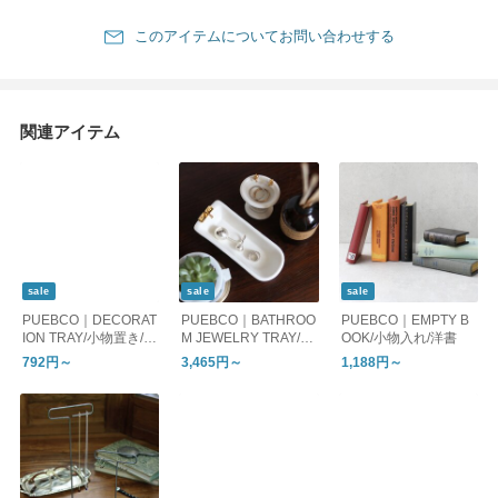
このアイテムについてお問い合わせする
関連アイテム
sale
sale
sale
PUEBCO｜DECORAT
PUEBCO｜BATHROO
PUEBCO｜EMPTY B
ION TRAY/小物置き/お
M JEWELRY TRAY/ト
OOK/小物入れ/洋書
盆
レー アクセサリー 小
792円～
3,465円～
1,188円～
物入れ