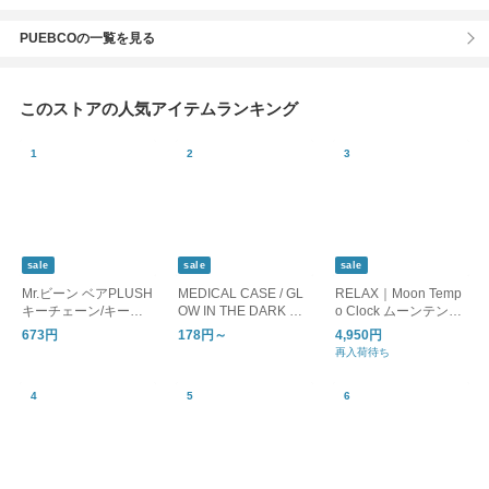
PUEBCOの一覧を見る
このストアの人気アイテムランキング
sale
sale
sale
Mr.ビーン ベアPLUSH
MEDICAL CASE / GL
RELAX｜Moon Temp
キーチェーン/キーホ
OW IN THE DARK ピ
o Clock ムーンテンポ
ルダー
ルケース 蓄光
クロック/置時計 目覚
673円
178円～
4,950円
まし時計
再入荷待ち