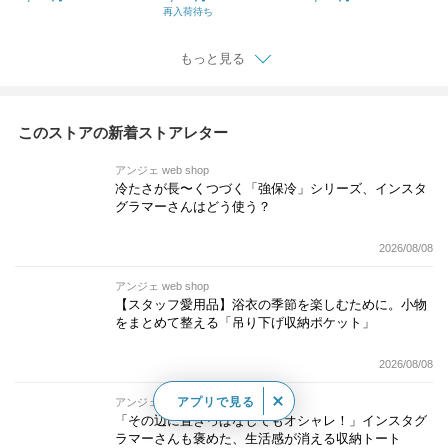
続冷感 UVカット99％
N°マイナステン
本革 ミニ財布
再入荷待ち
UPF50+ 消臭
もっと見る
このストアの新着ストアレター
アンジェ web shop
冷たさが長〜くつづく「強保冷」シリーズ、インスタ
グラマーさんはどう使う？
2026/08/08
アンジェ web shop
【スタッフ愛用品】浴衣の季節を楽しむために。小物
をまとめて整える「吊り下げ収納ポケット」
2026/08/08
アプリで見る
アンジェ web shop
「その辺に置きっぱなしでもオシャレ！」インスタグ
ラマーさんも褒めた、生活感が消える収納トート