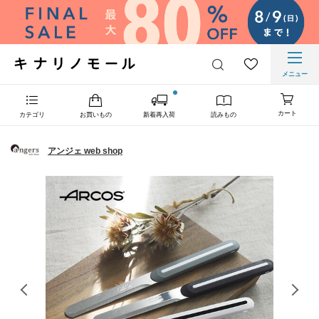
メニュー
カート
カテゴリ
お買いもの
新着再入荷
読みもの
アンジェ web shop