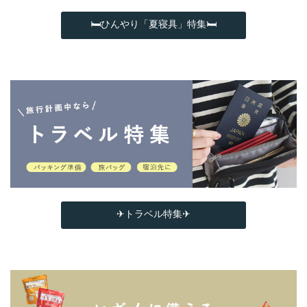
🛏ひんやり「夏寝具」特集🛏
✈トラベル特集✈