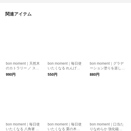
関連アイテム
bon moment｜天然木
bon moment｜毎日使
bon moment｜グラデ
のカトラリー ／ スプ
いたくなる れんげス
ーション塗りを楽しむ
ーン フォーク スープ
プーン 美濃焼
四角箸 日本製
990円
550円
880円
bon moment｜毎日使
bon moment｜毎日使
bon moment｜口当た
いたくなる 八角箸 食
いたくなる 栗の木の
りなめらか 強化磁器