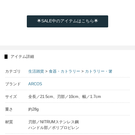
🌟SALE中のアイテムはこちら🌟
アイテム詳細
カテゴリ
生活雑貨
>
食器・カトラリー
>
カトラリー・箸
ブランド
ARCOS
サイズ
全長／21.5cm、刃部／10cm、幅／1.7cm
重さ
約28g
材質
刃部／NITRUMステンレス鋼
ハンドル部／ポリプロピレン