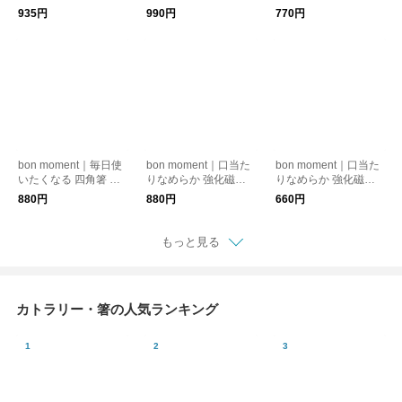
洗機対応／ボンモマン
スプーン 山中塗／ボ
レンゲスプーン ／ れ
935円
990円
770円
ンモマン
んげ 蓮華
bon moment｜毎日使
bon moment｜口当た
bon moment｜口当た
いたくなる 四角箸 食
りなめらか 強化磁器
りなめらか 強化磁器
洗機対応 抗菌／ボン
スリムスプーン
スリムスプーン ミニ
880円
880円
660円
モマン
もっと見る
カトラリー・箸の人気ランキング