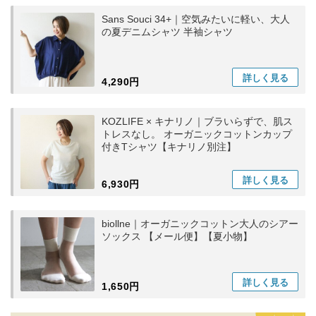
Sans Souci 34+｜空気みたいに軽い、大人
の夏デニムシャツ 半袖シャツ
詳しく
見る
4,290円
KOZLIFE × キナリノ｜ブラいらずで、肌ス
トレスなし。 オーガニックコットンカップ
付きTシャツ【キナリノ別注】
詳しく
見る
6,930円
biollne｜オーガニックコットン大人のシアー
ソックス 【メール便】【夏小物】
詳しく
見る
1,650円