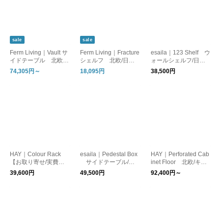
sale
sale
Ferm Living｜Vault サ
Ferm Living｜Fracture
esaila｜123 Shelf ウ
イドテーブル 北欧/
シェルフ 北欧/日本
ォールシェルフ/日本
日本正規販売店品【お
正規販売店品【国内在
正規代理店品【お取り
74,305円～
18,095円
38,500円
取り寄せ/カシミア：
庫あり】
寄せ】
国内在庫あり】
HAY｜Colour Rack
esaila｜Pedestal Box
HAY｜Perforated Cab
【お取り寄せ/実費送
サイドテーブル/日
inet Floor 北欧/キャ
料】【日本正規代理店
本正規代理店品【お取
ビネット【お取り寄
39,600円
49,500円
92,400円～
品】
り寄せ】
せ/実費送料】【日本
正規代理店品】