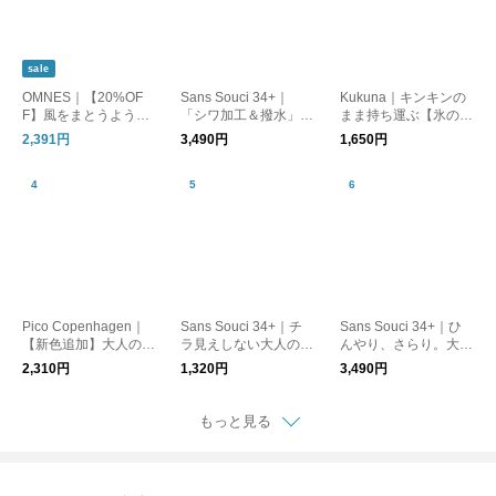
sale
OMNES｜【20%OF
Sans Souci 34+｜
Kukuna｜キンキンの
F】風をまとうように
「シワ加工＆撥水」ス
まま持ち運ぶ【氷の
軽やかに。一枚で決ま
トレッチ きれいめパ
う】アイスパック保冷
2,391円
3,490円
1,650円
る主役ロングスカート
ンツ
剤 3wayスティックボ
トル【夏小物】
Pico Copenhagen｜
Sans Souci 34+｜チ
Sans Souci 34+｜ひ
【新色追加】大人の余
ラ見えしない大人のコ
んやり、さらり。大人
裕バングルAsha
ットンタンクトップ
の接触冷感Vネックカ
2,310円
1,320円
3,490円
ーディガン
もっと見る