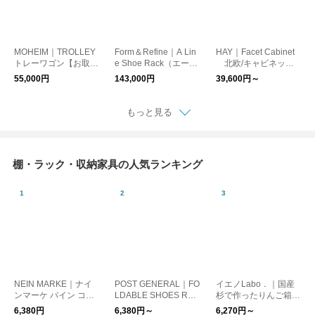
MOHEIM｜TROLLEY
Form＆Refine｜A Lin
HAY｜Facet Cabinet
トレーワゴン【お取り
e Shoe Rack（エーラ
北欧/キャビネット
寄せ】【大型送料】
イン シューラック）
【お取り寄せ/実費送
55,000円
143,000円
39,600円～
【お取り寄せ】【大型
料】【日本正規代理店
送料】
品】
もっと見る
棚・ラック・収納家具の人気ランキング
NEIN MARKE｜ナイ
POST GENERAL｜FO
イエノLabo．｜国産
ンマーケ パイン コー
LDABLE SHOES RAC
杉で作ったりんご箱
ナーブックスタンド
K / フォルダブルシュ
収納や本棚に 選べる
6,380円
6,380円～
6,270円～