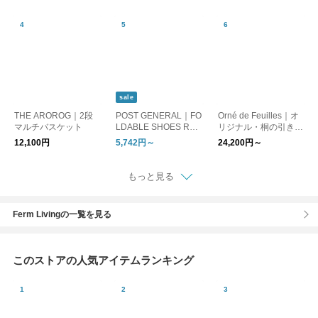
ーズラック
４サイズ 【一部受注
生産】
sale
THE AROROG｜2段
POST GENERAL｜FO
Orné de Feuilles｜オ
マルチバスケット
LDABLE SHOES RAC
リジナル・桐の引き出
K フォルダブル シュ
し
12,100円
5,742円～
24,200円～
ーズラック/オープン
ラック
もっと見る
Ferm Livingの一覧を見る
このストアの人気アイテムランキング