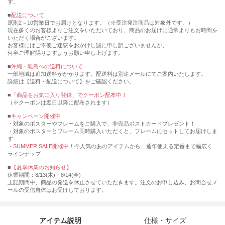
す。
■
配送について
原則2～10営業日でお届けとなります。（※受注発注商品は対象外です。）
現在多くのお客様よりご注文をいただいており、商品のお届けに通常よりもお時間を
いただく場合がございます。
お客様にはご不便ご迷惑をおかけし誠に申し訳ございませんが、
何卒ご理解賜りますようお願い申し上げます。
■
沖縄・離島への送料について
一部地域は追加送料がかかります。配送料は別途メールにてご案内いたします。
詳細は【送料・配送について】をご確認ください。
■
「商品をお気に入り登録」でクーポン配布中！
（※クーポンは翌日以降に配布されます）
■
キャンペーン開催中
・対象のポスターやフレームをご購入で、非売品ポストカードプレゼント！
・対象のポスターとフレーム同時購入いただくと、フレームにセットしてお届けしま
す
・
SUMMER SALE開催中！
今人気のあのアイテムから、通年使える定番まで幅広く
ラインナップ
■
【夏季休業のお知らせ】
休業期間：8/13(木)・8/14(金)
上記期間中、商品の発送を休止させていただきます。注文のお申し込み、お問合せメ
ールの受信自体はお受けしております。
アイテム説明
仕様・サイズ