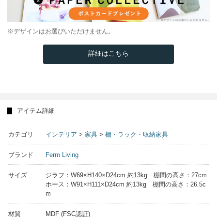
※デザインはお選びいただけません。
詳細はこちら
アイテム詳細
カテゴリ
インテリア
>
家具
>
棚・ラック・収納家具
ブランド
Ferm Living
サイズ
ジラフ：W69×H140×D24cm 約13kg 棚間の高さ：27cm
ホース：W91×H111×D24cm 約13kg 棚間の高さ：26.5c
m
材質
MDF (FSC認証)