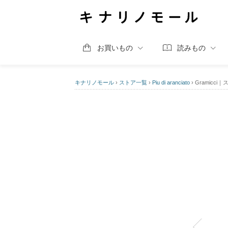
お買いもの
読みもの
キナリノモール
›
ストア一覧
›
Piu di aranciato
›
Gramicci｜