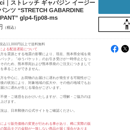
icci｜ストレッチ ギャバジン イージー
ンツ “STRETCH GABARDINE
PANT” glp4-fjp08-ms
円
込11,000円以上で送料無料
による配送遅延について
地方を震源とする地震の影響により、現在、熊本県全域を発
うパック」「ゆうパケット」のお引き受けが一時停止となっ
。そのため、熊本県宛および熊本県発のご注文につきまして
送を承ることができません。
地方を中心に、お荷物のお届けに遅れが発生する可能性がご
今後の状況により、対象地域の拡大や、その他の地域でもお
お届けに遅れが生じる場合がございます。
ご不便・ご迷惑をおかけいたしますが、ご理解・ご協力のほ
し上げます。
状況は、日本郵便の公式サイトをご確認ください。
示により販売価格の変更が行われる事があり、稀に実際の販
属の製品タグの金額が一致しない商品が届く場合がありま