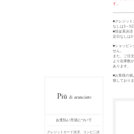
す。
-----------------
■クレジット
なしは3～5
■現金系決済
定日なしは3
■ショッピ
せん。
また、ご注
より在庫数
あります。
■お客様の
致しており
お支払い方法について
クレジットカード決済、コンビ二決