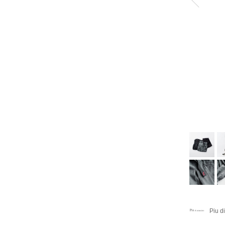
Piu d