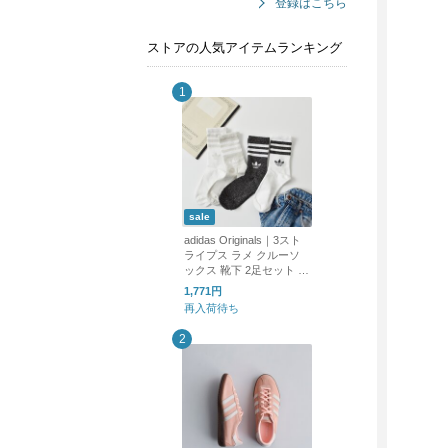
登録はこちら
ストアの人気アイテムランキング
sale
adidas Originals｜3スト
ライプス ラメ クルーソ
ックス 靴下 2足セット 3
STRIPES GLITTER CRE
1,771円
W SOCKS 2 PAIRS ka98
再入荷待ち
5