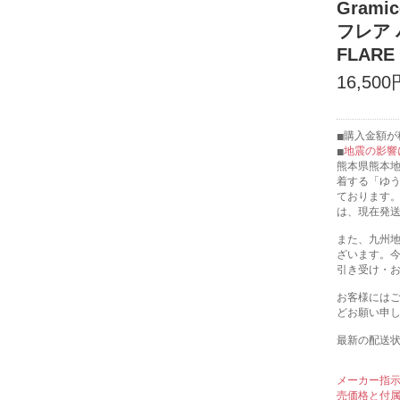
Gram
フレア パ
FLARE 
16,500
購入金額が税
地震の影響
熊本県熊本
着する「ゆ
ております
は、現在発
また、九州
ざいます。
引き受け・
お客様には
どお願い申
最新の配送
メーカー指
売価格と付