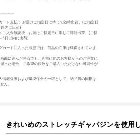
------------
カード支払： お届けご指定日に準じて随時出荷。(ご指定日
日以内に出荷)
：ご入金確認後、お届けご指定日に準じて随時出荷。(ご指
～5日以内に出荷)
ングカートに入った状態では、商品の在庫は確保されていま
文画面に進んだ時点でも、直前に他のお客様からのご注文に
が減った場合、ご希望の個数をご購入いただけない可能性が
個人情報保護および環境保全の一環として、納品書の同梱は
ません。
きれいめのストレッチギャバジンを使用