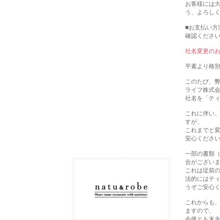
お客様には
う、よろし
■お支払い方
確認くださ
社名変更の
平素より格
このたび、弊社
ライフ株式
社名を「テ
これに伴い
すが、
これまでと
安心くださ
一部の書類（
合がござい
これは従前
法的にはテ
うぞご安心
これからも
ますので、
今後とも末