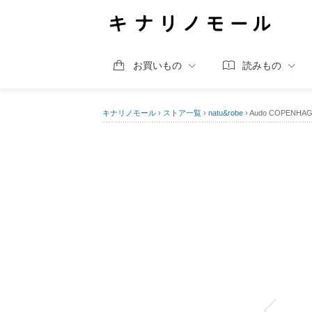
お買いもの
読みもの
キナリノモール
›
ストア一覧
›
natu&robe
›
Audo COPEN