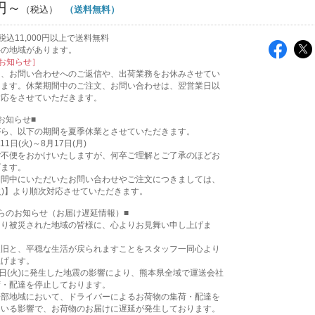
0円～
（送料無料）
込11,000円以上で送料無料
外の地域があります。
お知らせ］
は、お問い合わせへのご返信や、出荷業務をお休みさせてい
ります。休業期間中のご注文、お問い合わせは、翌営業日以
対応をさせていただきます。
お知らせ■
がら、以下の期間を夏季休業とさせていただきます。
11日(火)～8月17日(月)
ご不便をおかけいたしますが、何卒ご理解とご了承のほどお
げます。
期間中にいただいたお問い合わせやご注文につきましては、
(火)】より順次対応させていただきます。
らのお知らせ（お届け遅延情報）■
より被災された地域の皆様に、心よりお見舞い申し上げま
復旧と、平穏な生活が戻られますことをスタッフ一同心より
上げます。
8日(火)に発生した地震の影響により、熊本県全域で運送会社
荷・配達を停止しております。
一部地域において、ドライバーによるお荷物の集荷・配達を
ている影響で、お荷物のお届けに遅延が発生しております。