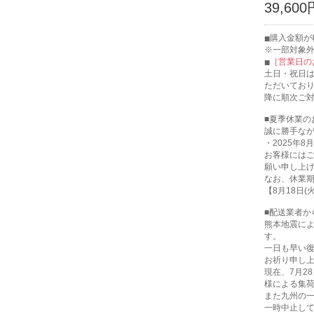
39,60
購入金額が税
※一部対象
［営業日の
土日・祝日
ただいてお
降に順次ご
■夏季休業の
誠に勝手な
・2025年8月
お客様には
願い申し上
なお、休業
【8月18日
■配送業者か
熊本地震に
す。
一日も早い
お祈り申し
現在、7月2
様による集
また九州の
一時中止し