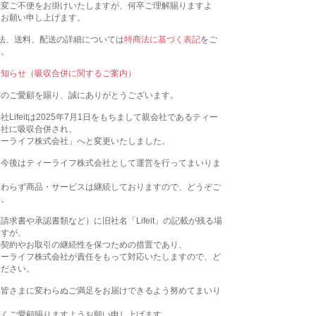
大変ご不便をお掛けいたしますが、何卒ご理解賜りますよ
くお願い申し上げます。
法、送料、配送の詳細については
特商法に基づく表記
をご
い。
お知らせ（吸収合併に関するご案内）
別のご愛顧を賜り、誠にありがとうございます。
Lifeitは2025年7月1日をもちまして親会社であるティー
会社に吸収合併され、
ィーライフ株式会社」へと変更いたしました。
、今後はティーライフ株式会社として運営を行ってまいりま
変わらず商品・サービスは継続しておりますので、どうぞご
い。
請求書や承認書類など）に旧社名「Lifeit」の記載が残る場
ますが、
の契約やお取引の継続性を保つための措置であり、
ィーライフ株式会社が責任をもって対応いたしますので、ど
ください。
、皆さまに変わらぬご満足をお届けできるよう努めてまいり
永くご愛顧賜りますようお願い申し上げます。