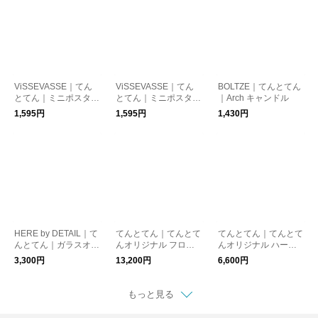
ViSSEVASSE｜てん
ViSSEVASSE｜てん
BOLTZE｜てんとてん
とてん｜ミニポスター
とてん｜ミニポスター
｜Arch キャンドル
音楽に耳を澄ませて 1
SKOVSHOVED PETR
1,595円
1,595円
1,430円
5×21cm
OL STATION 15×21c
m
HERE by DETAIL｜て
てんとてん｜てんとて
てんとてん｜てんとて
んとてん｜ガラスオブ
んオリジナル フロア
んオリジナル ハーフ
ジェ CAT
ラグ 140×200cm CHE
ラグ 100×140cm CHE
3,300円
13,200円
6,600円
CK SPICE
CK SPICE
もっと見る