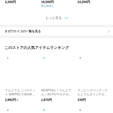
【インテリア小物】
ソン ディエチキャッ
2,200円
16,500円
24,200円
ト
再入荷待ち
もっと見る
タガワケイコの一覧を見る
このストアの人気アイテムランキング
てんとてん｜バスケッ
ADAPToLL｜てんとて
ラッピングバッグ（て
ト WAFFEL’S BASKE
ん｜AO PUマルチホル
んとてんオリジナルタ
T CURVE
ダーチャーム
グ付き）
2,992円～
1,870円
330円