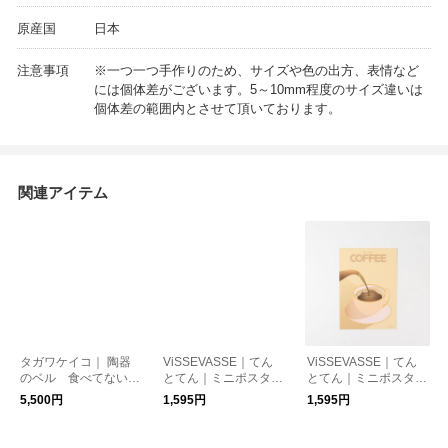
原産国
日本
注意事項
※一つ一つ手作りのため、サイズや色の出方、表情など
には個体差がございます。5～10mm程度のサイズ違いは
個体差の範囲内とさせて頂いております。
関連アイテム
タガワケイコ｜ 陶器
ViSSEVASSE｜てん
ViSSEVASSE｜てん
のベル 食べてないと
とてん｜ミニポスター
とてん｜ミニポスター
言い張るリス
実現させよう（青） 1
音楽に耳を澄ませて 1
5,500円
1,595円
1,595円
5×21cm
5×21cm