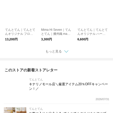
てんとてん｜てんとて
Mima Hi Seven｜てん
てんとてん｜てんとて
んオリジナル フロア
とてん｜播州織 make
んオリジナル ハーフ
ラグ 140×200cm CHE
pouch てんとてん別注
ラグ 100×140cm CHE
13,200円
3,300円
6,600円
CK SPICE
＜数量限定＞
CK SPICE
もっと見る
このストアの新着ストアレター
てんとてん
キナリノモール店＼厳選アイテム20％OFFキャンペー
ン！／
2026/07/31
てんとてん