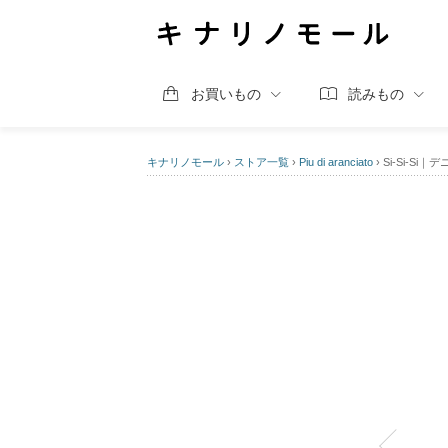
お買いもの
読みもの
キナリノモール
›
ストア一覧
›
Piu di aranciato
›
Si-Si-Si｜