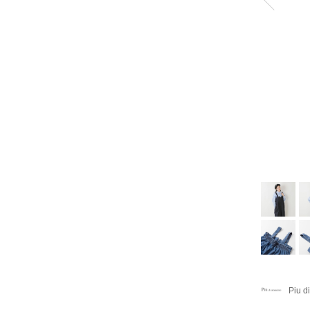
Piu d