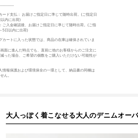
------------
カード支払： お届けご指定日に準じて随時出荷。(ご指定日
日以内に出荷)
：ご入金確認後、お届けご指定日に準じて随時出荷。(ご指
～5日以内に出荷)
ングカートに入った状態では、商品の在庫は確保されていま
文画面に進んだ時点でも、直前に他のお客様からのご注文に
が減った場合、ご希望の個数をご購入いただけない可能性が
個人情報保護および環境保全の一環として、納品書の同梱は
ません。
大人っぽく着こなせる大人のデニムオー