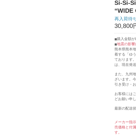
Si-S
“WIDE 
再入荷待
30,800
購入金額が税
地震の影響
熊本県熊本
着する「ゆ
ております
は、現在発
また、九州
ざいます。
引き受け・
お客様には
どお願い申
最新の配送
メーカー指
売価格と付
す。