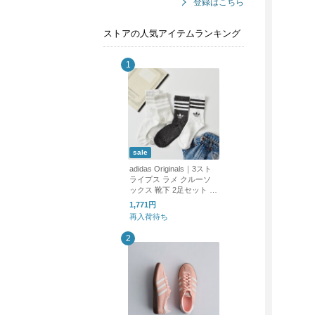
登録はこちら
ストアの人気アイテムランキング
sale
adidas Originals｜3スト
ライプス ラメ クルーソ
ックス 靴下 2足セット 3
STRIPES GLITTER CRE
1,771円
W SOCKS 2 PAIRS ka98
再入荷待ち
5