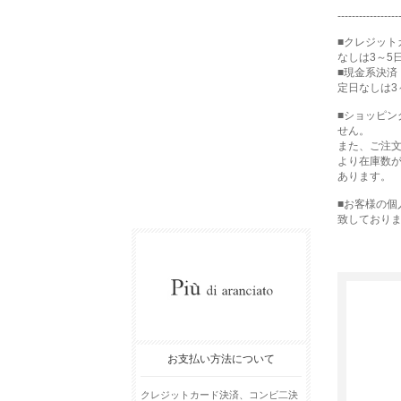
-----------------
■クレジット
なしは3～5
■現金系決済
定日なしは3
■ショッピ
せん。
また、ご注
より在庫数
あります。
■お客様の
致しており
お支払い方法について
クレジットカード決済、コンビ二決