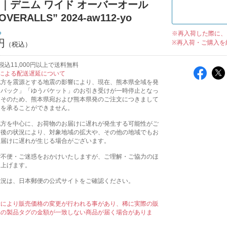
i-Si｜デニム ワイド オーバーオール
OVERALLS” 2024-aw112-yo
ち
※再入荷した際に、
円
※再入荷・ご購入を
込11,000円以上で送料無料
による配送遅延について
地方を震源とする地震の影響により、現在、熊本県全域を発
うパック」「ゆうパケット」のお引き受けが一時停止となっ
。そのため、熊本県宛および熊本県発のご注文につきまして
送を承ることができません。
地方を中心に、お荷物のお届けに遅れが発生する可能性がご
今後の状況により、対象地域の拡大や、その他の地域でもお
お届けに遅れが生じる場合がございます。
ご不便・ご迷惑をおかけいたしますが、ご理解・ご協力のほ
し上げます。
状況は、日本郵便の公式サイトをご確認ください。
示により販売価格の変更が行われる事があり、稀に実際の販
属の製品タグの金額が一致しない商品が届く場合がありま