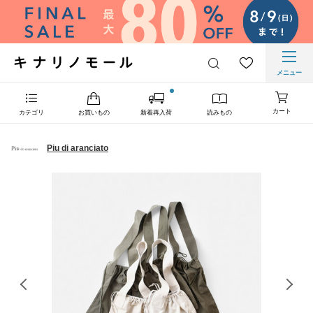
メニュー
カート
カテゴリ
お買いもの
新着再入荷
読みもの
Piu di aranciato