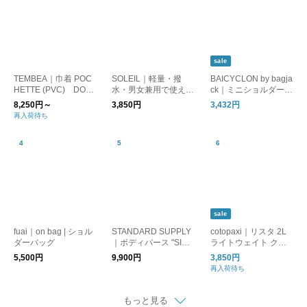
sale
TEMBEA｜巾着 POC
SOLEIL｜軽量・撥
BAICYCLON by bagja
HETTE (PVC) DOG-
水・男女兼用で使える
ck｜ミニショルダーバ
1/ポシェット/巾着 バ
ライトリーショルダー
ッグ 鞄 ユニセックス
8,250円～
3,850円
3,432円
ッグ 犬
バッグ [ギフト]
MINI SHOUDER BAG
再入荷待ち
BCL-139 バイシクロ
ンバイバッグジャック
sale
fuai｜on bag | ショル
STANDARD SUPPLY
cotopaxi｜リスタ 2L
ダーバッグ
｜ボディパース "SIMP
ライトウェイト クロ
LICITY" BODY PURS
スボディバッグ Lista
5,500円
9,900円
3,850円
E スタンダードサプラ
Lightweight Crossbod
再入荷待ち
イ ショルダーバッグ
y Bag Del Dia lista-2l-
ギフト
same1
もっと見る