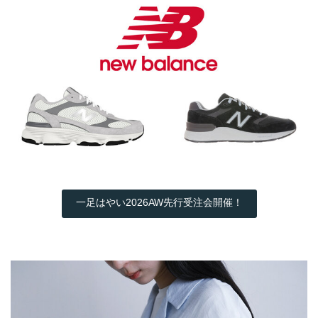
一足はやい2026AW先行受注会開催！