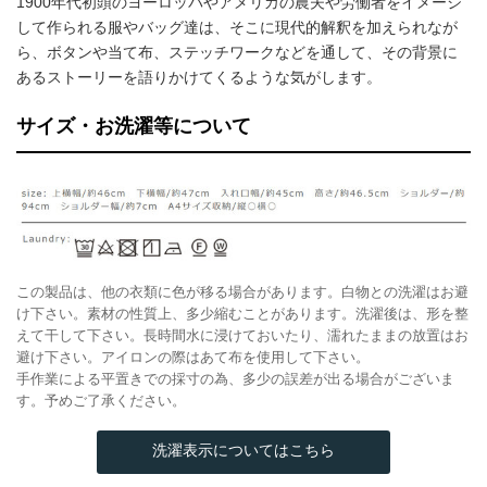
1900年代初頭のヨーロッパやアメリカの農夫や労働者をイメージ
して作られる服やバッグ達は、そこに現代的解釈を加えられなが
ら、ボタンや当て布、ステッチワークなどを通して、その背景に
あるストーリーを語りかけてくるような気がします。
サイズ・お洗濯等について
この製品は、他の衣類に色が移る場合があります。白物との洗濯はお避
け下さい。素材の性質上、多少縮むことがあります。洗濯後は、形を整
えて干して下さい。長時間水に浸けておいたり、濡れたままの放置はお
避け下さい。アイロンの際はあて布を使用して下さい。
手作業による平置きでの採寸の為、多少の誤差が出る場合がございま
す。予めご了承ください。
洗濯表示についてはこちら