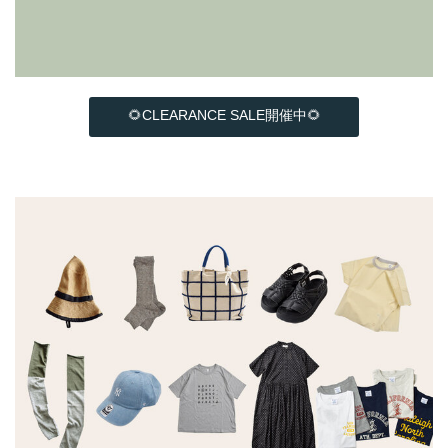
🌻CLEARANCE SALE開催中🌻