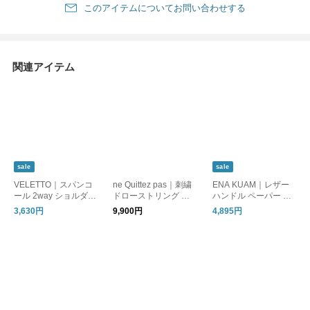
このアイテムについてお問い合わせする
関連アイテム
sale
sale
VELETTO｜スパンコ
ne Quittez pas｜刺繍
ENA KUAM｜レザー
ール 2way ショルダー
ドローストリング シ
ハンドル ペーパー シ
バッグ ce-196534
ョルダーバッグ Embr
ョルダーバッグ ekd26
3,630円
9,900円
4,895円
oidery Drawstring Sho
1007
ulder Bag 012062qe1
-2