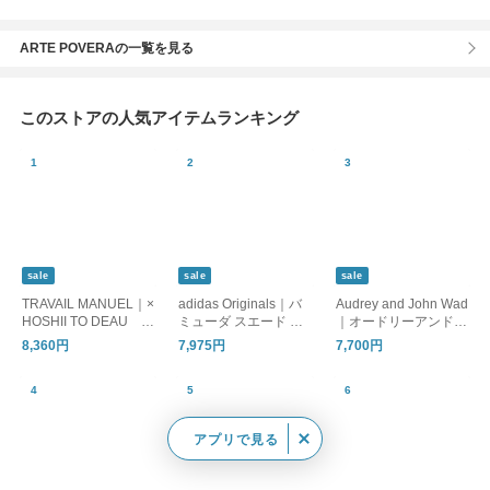
ARTE POVERAの一覧を見る
このストアの人気アイテムランキング
sale
sale
sale
TRAVAIL MANUEL｜×
adidas Originals｜バ
Audrey and John Wad
HOSHII TO DEAU ar
ミューダ スエード ス
｜オードリーアンドジ
anciato別注 強撚 クー
ニーカー BRMD W br
ョンワッド コットン
8,360円
7,975円
7,700円
ル天竺 アンダー ジョ
md-w
ダブルシルケット天竺
ッパーズ パンツ 5083
ハーフスリーブ プル
-same1-fn
オーバー l6955
アプリで見る