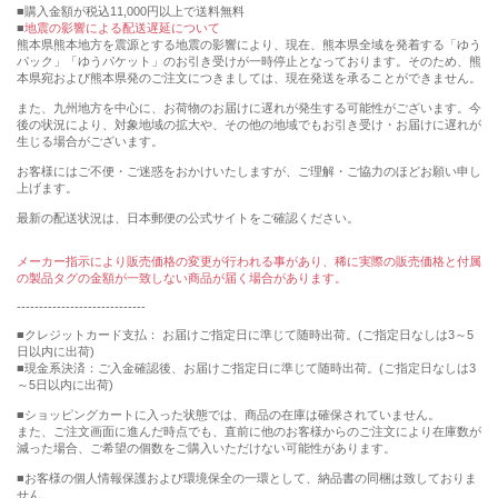
購入金額が税込11,000円以上で送料無料
地震の影響による配送遅延について
熊本県熊本地方を震源とする地震の影響により、現在、熊本県全域を発着する「ゆう
パック」「ゆうパケット」のお引き受けが一時停止となっております。そのため、熊
本県宛および熊本県発のご注文につきましては、現在発送を承ることができません。
また、九州地方を中心に、お荷物のお届けに遅れが発生する可能性がございます。今
後の状況により、対象地域の拡大や、その他の地域でもお引き受け・お届けに遅れが
生じる場合がございます。
お客様にはご不便・ご迷惑をおかけいたしますが、ご理解・ご協力のほどお願い申し
上げます。
最新の配送状況は、日本郵便の公式サイトをご確認ください。
メーカー指示により販売価格の変更が行われる事があり、稀に実際の販売価格と付属
の製品タグの金額が一致しない商品が届く場合があります。
-----------------------------
■クレジットカード支払： お届けご指定日に準じて随時出荷。(ご指定日なしは3～5
日以内に出荷)
■現金系決済：ご入金確認後、お届けご指定日に準じて随時出荷。(ご指定日なしは3
～5日以内に出荷)
■ショッピングカートに入った状態では、商品の在庫は確保されていません。
また、ご注文画面に進んだ時点でも、直前に他のお客様からのご注文により在庫数が
減った場合、ご希望の個数をご購入いただけない可能性があります。
■お客様の個人情報保護および環境保全の一環として、納品書の同梱は致しておりま
せん。