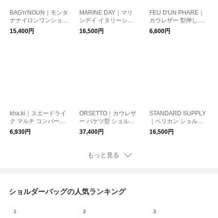
BAG'n'NOUN｜モンタ
MARINE DAY｜マリ
FEU D'UN PHARE｜
ナナイロンワンショル
ンデイ イタリーシュ
カウレザー 型押し シ
ダーバッグ“JOINER D
リンク カウレザー シ
ョルダー ポーチ f5234
15,400円
16,500円
6,600円
C S MONTANA” 7002
ョルダーバッグ “MAR
4-38
0782-yn
CO” marco
kha:ki｜スエードライ
ORSETTO｜カウレザ
STANDARD SUPPLY
ク マルチ コンバーチ
ー バケツ型 ショルダ
｜ペリカン ショルダ
ブルバッグ SUEDE C
ーバッグ RACCOLTO
ー バッグ “SIMPLICIT
6,930円
37,400円
16,500円
ONVERTIBLE BAG mi
01-154-21-5-11
Y” pelican-shoulder
l26sbg3048
もっと見る
ショルダーバッグの人気ランキング