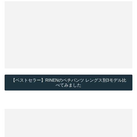
【ベストセラー】RINENのペチパンツ レングス別3モデル比
べてみました