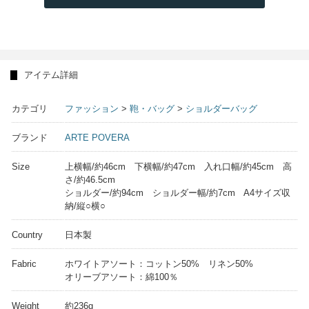
アイテム詳細
カテゴリ
ファッション
>
鞄・バッグ
>
ショルダーバッグ
ブランド
ARTE POVERA
Size
上横幅/約46cm 下横幅/約47cm 入れ口幅/約45cm 高
さ/約46.5cm
ショルダー/約94cm ショルダー幅/約7cm A4サイズ収
納/縦○横○
Country
日本製
Fabric
ホワイトアソート：コットン50% リネン50%
オリーブアソート：綿100％
Weight
約236g