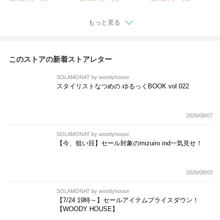
ー レディース メンズ
ッグロゴティー Tシャ
ース サロペットパン
et002
ツ 半袖 カットソー ト
ツ リネン ワイド 黒 ブ
ップス ntw32581
ラック ブラウン 茶色
もっと見る
ダークグレー 01fup14
238
このストアの新着ストアレター
SOLAMONAT by woodyhouse
スタイリストなつめの ゆるっくBOOK vol.022
2026/08/07
SOLAMONAT by woodyhouse
【今、狙い目】セール対象のmizuiro ind一気見せ！
2026/08/03
SOLAMONAT by woodyhouse
【7/24 19時～】セールアイテムプライスダウン！
【WOODY HOUSE】