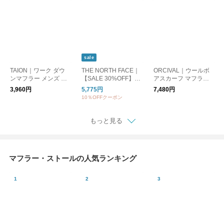
sale
TAION｜ワーク ダウ
THE NORTH FACE｜
ORCIVAL｜ウールボ
ンマフラー メンズ レ
【SALE 30%OFF】Mi
アスカーフ マフラー o
ディース ユニセック
cro Fleece Muffler マ
r-h0262bff
3,960円
5,775円
7,480円
ス taion-201wk
イクロフリースマフラ
10％OFFクーポン
ー ロングマフラー nn
72404
もっと見る
マフラー・ストールの人気ランキング