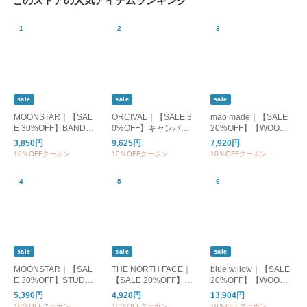
このストアの人気アイテムランキング
sale
sale
sale
MOONSTAR｜【SAL
ORCIVAL｜【SALE 3
mao made｜【SALE
E 30%OFF】BANDBA
0%OFF】キャンバス
20%OFF】【WOODY
LLET バンドバレー バ
トートバッグM or-h02
別注カラー】クルーネ
3,850円
9,625円
7,920円
レーシューズ フラッ
84kwc
ックカーディガン UV
10％OFFクーポン
10％OFFクーポン
10％OFFクーポン
トシューズ bandballet
カット レディース ト
ップス カーディガン
ボーダー 611113
sale
sale
sale
MOONSTAR｜【SAL
THE NORTH FACE｜
blue willow｜【SALE
E 30%OFF】STUDEN
【SALE 20%OFF】S/
20%OFF】【WOODY
スチューデン 810s エ
S ES Big Logo Tee シ
別注カラー】リネンオ
5,390円
4,928円
13,904円
イトテンス スニーカ
ョートスリーブ ES ビ
ールインワン レディ
10％OFFクーポン
10％OFFクーポン
10％OFFクーポン