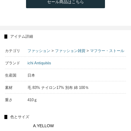
セール商品はこちら
アイテム詳細
カテゴリ
ファッション
>
ファッション雑貨
>
マフラー・ストール
ブランド
ichi Antiquités
生産国
日本
素材
毛 83% ナイロン17% 別布 綿 100％
重さ
410ｇ
色とサイズ
A.YELLOW