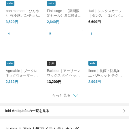
sale
sale
bon moment｜ひんや
Finissage｜【期間限
fuai｜シルクスカーフ
り 強冷感 ポンチョ / C
定セール】夏に映える
｜ダンス 【ゆうパケ
OOLIC[R] 接触冷感 持
インドのブロックプリ
ット対応】
3,520円
2,640円
6,600円
続冷感 UVカット99％
ントボレロ 巾着付き
UPF50+ 消臭
[ギフト] UVケア
予約
sale
sale
Agreable｜ブークレ
Barbour｜アーリーン
linen｜抗菌・防臭加
ネックウォーマー ／
ワックス タイ ヘッド
工・UVカット チクチ
マフラー
スカーフ ARLENE W
クしない麻ストール
2,112円
13,200円
2,904円
AX TIE HEADSCARF l
ac0371 【2026aw先
行受注会】
もっと見る
ichi Antiquitésの一覧を見る