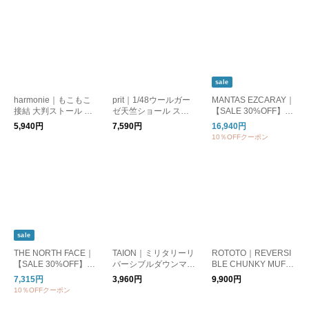
sale
harmonie｜もこもこ
prit｜1/48ウールガー
MANTAS EZCARAY｜
接結 大判ストール ス
ゼ天竺ショール スカ
【SALE 30%OFF】S
トール マフラー 6258
ーフ マフラー 正方形
CARF TARTAN マフラ
5,940円
7,590円
16,940円
0565
肩掛け ひざ掛け p004
ー ストール チェック
10％OFFクーポン
46
タータンチェック 大
判 ブローチピン付属
ma014
sale
THE NORTH FACE｜
TAION｜ミリタリーリ
ROTOTO｜REVERSI
【SALE 30%OFF】ヌ
バーシブルダウンマフ
BLE CHUNKY MUFFL
プシマフラー Nuptse
ラー DOWN MUFFLE
ER"LEOPARD" リバー
7,315円
3,960円
9,900円
Muffler ダウン nn7231
R TAION-R201ML-1
シブルチャンキーマフ
10％OFFクーポン
2
ラー r5076