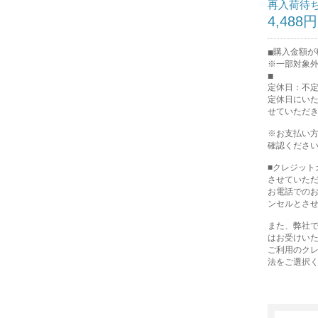
再入荷待
4,488円
購入金額が税
※一部対象
定休日：不
定休日にい
せていただ
※お支払い
確認くださ
■クレジッ
させていた
お電話での
ンセルとさ
また、弊社で
はお受けい
ご利用のク
法をご選択