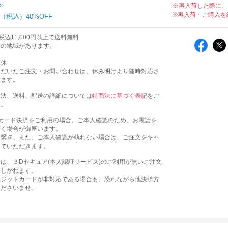
ち
※再入荷した際に、
※再入荷・ご購入を
40%OFF
込11,000円以上で送料無料
外の地域があります。
定休
ただいたご注文・お問い合わせは、休み明けより随時対応さ
きます。
方法、送料、配送の詳細については
特商法に基づく表記
をご
い。
トカード決済をご利用の場合、ご本人確認のため、お電話を
だく場合が御座います。
お繋ぎ、また、ご本人確認が執れない場合は、ご注文をキャ
せていただきます。
は、３Dセキュア(本人認証サービス)のご利用が無いご注文
たしかねます。
レジットカードが非対応である場合も、恐れながら他決済方
くださいませ。