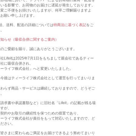
一部地域において、ドライバーによるお荷物の集荷・配達を
ている影響で、お荷物のお届けに遅延が発生しております。
大変ご不便をお掛けいたしますが、何卒ご理解賜りますよ
くお願い申し上げます。
法、送料、配送の詳細については
特商法に基づく表記
をご
い。
お知らせ（吸収合併に関するご案内）
別のご愛顧を賜り、誠にありがとうございます。
Lifeitは2025年7月1日をもちまして親会社であるティー
会社に吸収合併され、
ィーライフ株式会社」へと変更いたしました。
、今後はティーライフ株式会社として運営を行ってまいりま
変わらず商品・サービスは継続しておりますので、どうぞご
い。
請求書や承認書類など）に旧社名「Lifeit」の記載が残る場
ますが、
の契約やお取引の継続性を保つための措置であり、
ィーライフ株式会社が責任をもって対応いたしますので、ど
ください。
、皆さまに変わらぬご満足をお届けできるよう努めてまいり