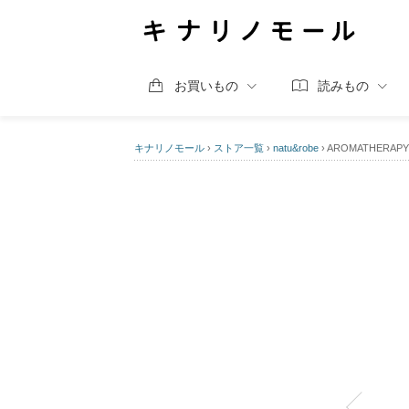
お買いもの
読みもの
キナリノモール
›
ストア一覧
›
natu&robe
›
AROMATHERA