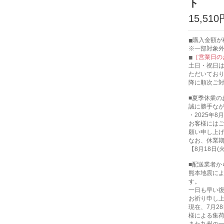
ト
15,510
購入金額が税
※一部対象
［営業日の
土日・祝日
ただいてお
降に順次ご
■夏季休業の
誠に勝手な
・2025年8月
お客様には
願い申し上
なお、休業
【8月18日
■配送業者か
熊本地震に
す。
一日も早い
お祈り申し
現在、7月2
様による集