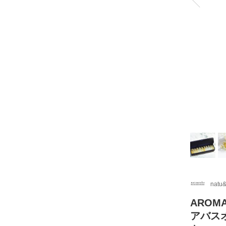
natu
AROM
アバスオ