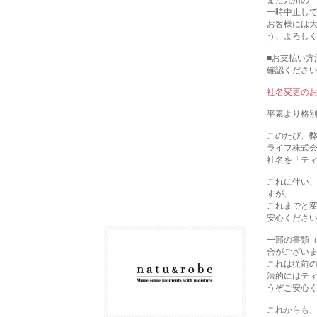
また九州の
一時中止し
お客様には
う、よろし
■お支払い方
確認くださ
社名変更の
平素より格
このたび、弊社
ライフ株式
社名を「テ
これに伴い
すが、
これまでと
安心くださ
一部の書類（
合がござい
これは従前
法的にはテ
うぞご安心
これからも