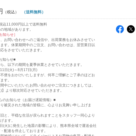
円
（送料無料）
込11,000円以上で送料無料
外の地域があります。
お知らせ］
は、お問い合わせへのご返信や、出荷業務をお休みさせてい
ります。休業期間中のご注文、お問い合わせは、翌営業日以
対応をさせていただきます。
お知らせ■
がら、以下の期間を夏季休業とさせていただきます。
11日(火)～8月17日(月)
ご不便をおかけいたしますが、何卒ご理解とご了承のほどお
げます。
期間中にいただいたお問い合わせやご注文につきましては、
(火)】より順次対応させていただきます。
らのお知らせ（お届け遅延情報）■
より被災された地域の皆様に、心よりお見舞い申し上げま
復旧と、平穏な生活が戻られますことをスタッフ一同心より
上げます。
8日(火)に発生した地震の影響により、熊本県全域で運送会社
荷・配達を停止しております。