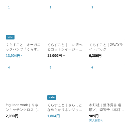
sale
くらすこと｜オーガニ
くらすこと｜＋to 選べ
くらすこと｜2WAYラ
ックパンツ「くらすこ
るコットンイージーパ
イトバッグ
との日常生活着」
ンツ
13,904円～
11,000円～
6,380円
sale
fog linen work｜リネ
くらすこと｜さらっと
本灯社｜整体覚書 道
ンキッチンクロス［ギ
なめらかリネンソック
順／川﨑智子〈本灯社
フト/贈り物］
ス［ギフト/贈り物］
の本〉
2,090円
1,804円
985円
再入荷待ち