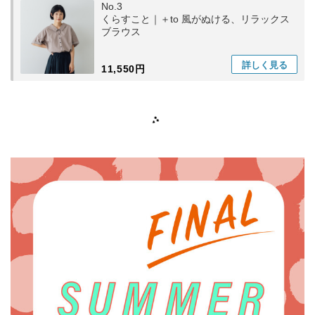
No.3
くらすこと｜＋to 風がぬける、リラックス
ブラウス
詳しく
見る
11,550円