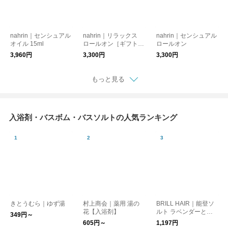
nahrin｜センシュアル
nahrin｜リラックス
nahrin｜センシュアル
オイル 15ml
ロールオン［ギフト/
ロールオン
贈り物］
3,960円
3,300円
3,300円
もっと見る
入浴剤・バスボム・バスソルトの人気ランキング
きとうむら｜ゆず湯
村上商会｜薬用 湯の
BRILL HAIR｜能登ソ
花【入浴剤】
ルト ラベンダーとヒ
349円～
ノキ
605円～
1,197円