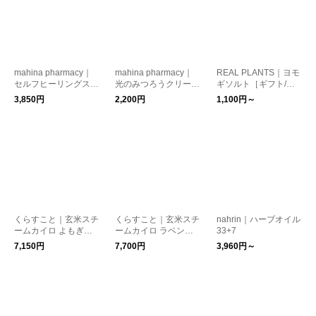
mahina pharmacy｜
mahina pharmacy｜
REAL PLANTS｜ヨモ
セルフヒーリングスプ
光のみつろうクリーム
ギソルト［ギフト/贈
レー
温め warm
り物］
3,850円
2,200円
1,100円～
くらすこと｜玄米スチ
くらすこと｜玄米スチ
nahrin｜ハーブオイル
ームカイロ よもぎ温
ームカイロ ラベンダ
33+7
ざぶとん［ギフト/贈
ー（肩・首・全身用）
7,150円
7,700円
3,960円～
り物/新生活/温活・冷
［ギフト/贈り物/新生
え取り］
活/温活・冷え取り］