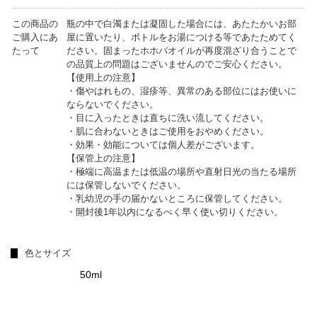
この商品の
瓶の中で白濁または凝固した場合には、あたたかいお部
ご購入にあ
屋に置いたり、ボトルをお湯につける等であたためてく
たって
ださい。固まったホホバオイルが再度混ざり合うことで
の品質上の問題はございませんのでご安心ください。
【使用上の注意】
・傷やはれもの、湿疹等、異常のある部位にはお使いに
ならないでください。
・目に入ったときは直ちに洗い流してください。
・肌に合わないときはご使用をおやめください。
・効果・効能については個人差がございます。
【保管上の注意】
・極端に高温または低温の場所や直射日光の当たる場所
には保管しないでください。
・乳幼児の手の届かないところに保管してください。
・開封後1年以内になるべく早く使い切りください。
色とサイズ
50ml