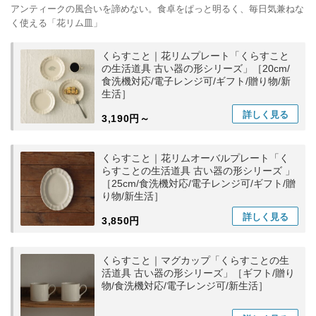
アンティークの風合いを諦めない。食卓をぱっと明るく、毎日気兼ねな
く使える「花リム皿」
くらすこと｜花リムプレート「くらすこと
の生活道具 古い器の形シリーズ」［20cm/
食洗機対応/電子レンジ可/ギフト/贈り物/新
生活］
詳しく
見る
3,190円～
くらすこと｜花リムオーバルプレート「く
らすことの生活道具 古い器の形シリーズ 」
［25cm/食洗機対応/電子レンジ可/ギフト/贈
り物/新生活］
詳しく
見る
3,850円
くらすこと｜マグカップ「くらすことの生
活道具 古い器の形シリーズ」［ギフト/贈り
物/食洗機対応/電子レンジ可/新生活］