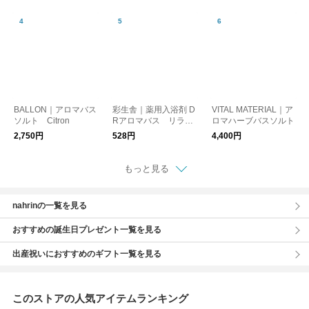
BALLON｜アロマバス
彩生舎｜薬用入浴剤 D
VITAL MATERIAL｜ア
ソルト Citron
Rアロマバス リラク
ロマハーブバスソルト
ゼーション・レスピレ
2,750円
528円
4,400円
ーション・プレミアム
もっと見る
nahrinの一覧を見る
おすすめの誕生日プレゼント一覧を見る
出産祝いにおすすめのギフト一覧を見る
このストアの人気アイテムランキング