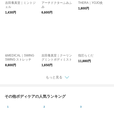
吉田養真堂｜ミントジ
アーチドクターふみふ
THERA｜YOJO灸
ェル
み
1,800円
1,430円
6,600円
&MEDICAL｜SWING
吉田養真堂｜クーリン
指圧らくだ
SWING ストレッチ
グミントボディミスト
11,880円
8,800円
1,650円
もっと見る
その他ボディケアの人気ランキング