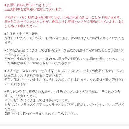
■ お問い合わせ窓口につきまして
上記期間中も通常通り営業しております。
※8月17日（月）以降は休業明けのため、出荷が大変混み合うことが予想されます。
順次対応させていただきますが、通常よりお時間をいただく場合がございます。あら
かじめご了承ください。
■定休日：土・日・祝日
定休日にいただいたご注文・お問い合わせは、休み明けより随時対応させていただき
ます。
■予約販売商品につきましては各商品ページ記載のお届け予定を目安としてお届けを
お待ちください。
万が一、生産状況等によりご案内のお届け予定期間内でのお届けが難しくなってしま
った場合は事前にご連絡をさせていただきます。
■当店では、複数のサイトと在庫を共有しているため、ご注文の商品が他サイトでの
販売により売り切れの場合がございます。
何卒ご了承くださいますようよろしくお願い申し上げます。その際は別途ご連絡させ
ていただきます。
■ラッピングをご希望される場合、お手数でございますが備考欄に「ラッピング希
望」とご入力ください。
※ラッピングにつきましては無料となります。
※サイズ・プライスタグ等によりラッピング不可な商品もございますので、ご了承く
ださい。
※熨斗付けは行っておりませんのでご了承ください。