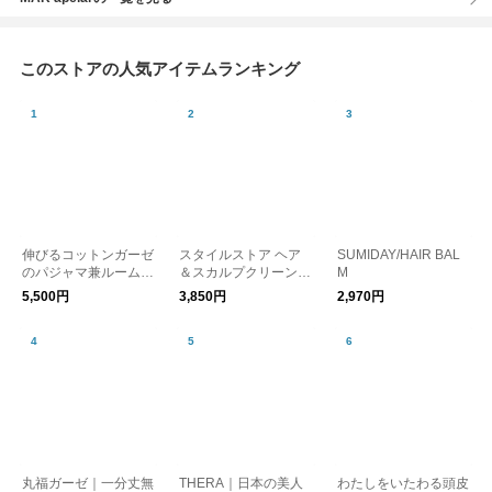
このストアの人気アイテムランキング
伸びるコットンガーゼ
スタイルストア ヘア
SUMIDAY/HAIR BAL
のパジャマ兼ルームウ
＆スカルプクリーンブ
M
ェア 接触冷感パンツ
ラシ
5,500円
3,850円
2,970円
レディース
丸福ガーゼ｜一分丈無
THERA｜日本の美人
わたしをいたわる頭皮