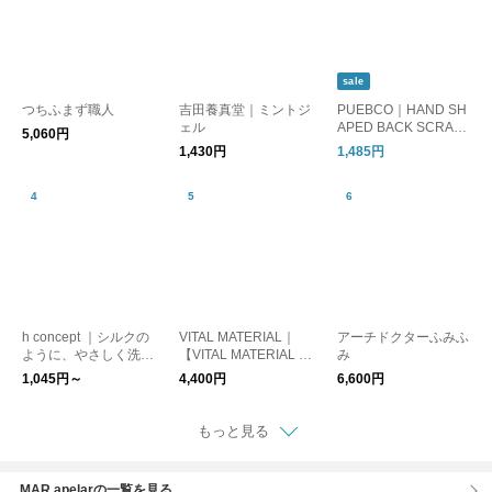
sale
つちふまず職人
吉田養真堂｜ミントジ
PUEBCO｜HAND SH
ェル
APED BACK SCRATC
5,060円
HER/孫の手
1,430円
1,485円
h concept ｜シルクの
VITAL MATERIAL｜
アーチドクターふみふ
ように、やさしく洗
【VITAL MATERIAL ×
み
う。上州絹屋のシルキ
AUTO MOAI】 GIFT B
1,045円～
4,400円
6,600円
ーフォーム
OXセット
もっと見る
MAR apelarの一覧を見る