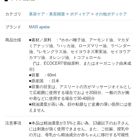
カテゴリ
美容ケア・美容雑貨
>
ボディケア
>
その他ボディケア
ブランド
MAR apelar
商品仕様
■素材／原料 ：*ホホバ種子油、アーモンド油、マカダ
ミアナッツ油、*ハッカ油、ローズマリー油、ラベンダー
油、*レモングラス油、セイヨウネズ果実油、セイヨウア
カマツ油、オレンジ油、トコフェロール
(*は、ECOCERT登録原料、またはオーガニック由来成
分)
■容量 ：60ml
■原産国 ：日本
■容量の目安は、アスリートの方がマッサージオイルとし
て広範囲に使用する場合でおよそ20回分、一般の方が腕
や肩などに使用する場合で30-40回分
■精油濃度が高い為、顔や粘膜など皮膚の薄い箇所には使
えません
注意事項
■本品は精油濃度が3.5%と高い為、13歳以下のお子さん
には刺激が強く使用できません。また、ご妊娠、授乳中
の方は、母乳から精油成分が赤ちゃんに移行する可能性