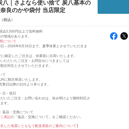
炭八｜さよなら使い捨て 炭八基本の
+奈良のかや袋付 当店限定
税込5,500円以上で送料無料
外の地域があります。
間について
13日～2026年8月16日まで、夏季休業とさせていただきま
:00までに確定したご注文は、休業前に出荷いたします。
にいただいたご注文・お問合せにつきましては
に、順次対応とさせていただきます。
いて
以内に順次発送いたします。
営業日以降の日付より承ります。
・日・祝日
ただいたご注文・お問い合わせは、休み明けより随時対応さ
きます。
・返品・交換について
づく表記
の「返品・交換について」をご確認ください。
発生した地震にともなう配送遅延のご案内について】