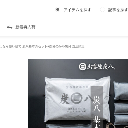
アイテムを探す
記事を探
新着再入荷
よなら使い捨て 炭八基本のセット+奈良のかや袋付 当店限定