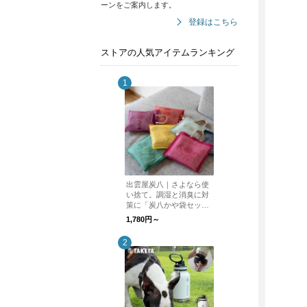
ーンをご案内します。
登録はこちら
ストアの人気アイテムランキング
出雲屋炭八｜さよなら使
い捨て。調湿と消臭に対
策に「炭八かや袋セッ
ト」メール便送料無料
1,780円～