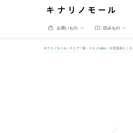
お買いもの
読みもの
キナリノモール
›
ストア一覧
›
イエノLabo.
›
出雲屋炭八｜さ