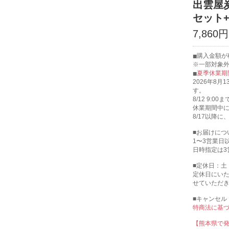
出雲屋
セット
7,860円
購入金額が
※一部対象
夏季休業期
2026年8月
す。
8/12 9
休業期間中
8/17以降
■お届けにつ
1〜3営業日
日時指定は3
■定休日：土
定休日にい
せていただ
■キャンセル
特商法に基
【熊本県で