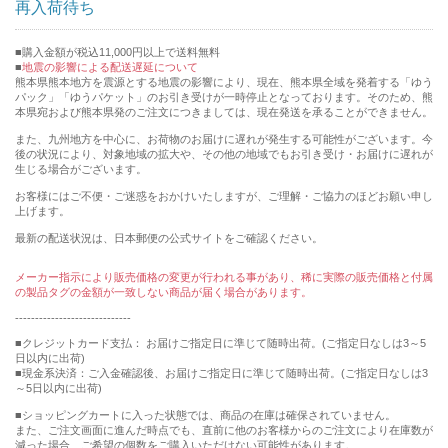
再入荷待ち
購入金額が税込11,000円以上で送料無料
地震の影響による配送遅延について
熊本県熊本地方を震源とする地震の影響により、現在、熊本県全域を発着する「ゆう
パック」「ゆうパケット」のお引き受けが一時停止となっております。そのため、熊
本県宛および熊本県発のご注文につきましては、現在発送を承ることができません。
また、九州地方を中心に、お荷物のお届けに遅れが発生する可能性がございます。今
後の状況により、対象地域の拡大や、その他の地域でもお引き受け・お届けに遅れが
生じる場合がございます。
お客様にはご不便・ご迷惑をおかけいたしますが、ご理解・ご協力のほどお願い申し
上げます。
最新の配送状況は、日本郵便の公式サイトをご確認ください。
メーカー指示により販売価格の変更が行われる事があり、稀に実際の販売価格と付属
の製品タグの金額が一致しない商品が届く場合があります。
-----------------------------
■クレジットカード支払： お届けご指定日に準じて随時出荷。(ご指定日なしは3～5
日以内に出荷)
■現金系決済：ご入金確認後、お届けご指定日に準じて随時出荷。(ご指定日なしは3
～5日以内に出荷)
■ショッピングカートに入った状態では、商品の在庫は確保されていません。
また、ご注文画面に進んだ時点でも、直前に他のお客様からのご注文により在庫数が
減った場合、ご希望の個数をご購入いただけない可能性があります。