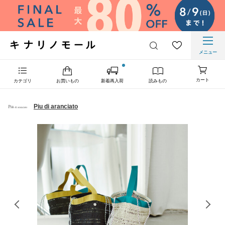
メニュー
カート
カテゴリ
お買いもの
新着再入荷
読みもの
Piu di aranciato