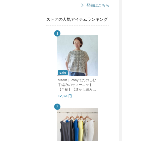
登録はこちら
ストアの人気アイテムランキング
sale
sisam｜2wayでたのしむ
手編みのサマーニット
【半袖】【透かし編み】
【天然素材】/2wayリラ
12,320円
ックスプルオーバー