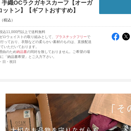
m｜手織OCラクガキスカーフ【オーガ
コットン】【ギフトおすすめ】
込11,000円以上で送料無料
ゼロウェイストの取り組みとして、
プラスチックフリー
で
を行っており、衣類などの柔らかい素材のものは、直接配送
せていただいております。
理由のため
納品書
の同封を致しておりません。ご希望の場
欄に「納品書希望」とご入力下さい。
・日・祝日