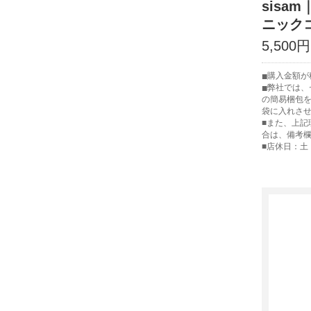
sisa
ニック
5,500円
購入金額が税
弊社では、
の簡易梱包
袋に入れさ
■また、上記
合は、備考
■店休日：土