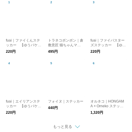
fuai｜ファイくんステ
トラネコボンボン｜倉
fuai｜ファイバスター
ッカー 【ゆうパケッ
敷意匠 猫ちゃんマス
ズステッカー 【ゆう
ト対応】
キングテープ 2種類
パケット対応】
220円
495円
220円
【文房具・マステ】
【猫グッズ】【母の
日】
fuai｜エイリアンステ
フォイヌ｜ステッカー
オルネコ｜HONGAM
ッカー 【ゆうパケッ
A × Orneko ステッカ
440円
ト対応】
ー（6枚セット）
220円
1,320円
もっと見る