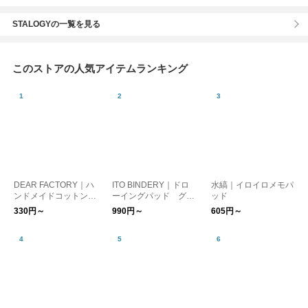
STALOGYの一覧を見る
このストアの人気アイテムランキング
DEAR FACTORY｜ハ
ITO BINDERY｜ドロ
水縞｜イロイロメモパ
ンドメイドコットンペ
ーイングパッド グレ
ッド
ーパー ラウンドカー
ー
330円～
990円～
605円～
ド