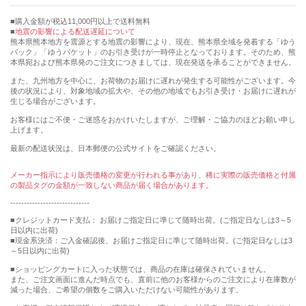
購入金額が税込11,000円以上で送料無料
地震の影響による配送遅延について
熊本県熊本地方を震源とする地震の影響により、現在、熊本県全域を発着する「ゆう
パック」「ゆうパケット」のお引き受けが一時停止となっております。そのため、熊
本県宛および熊本県発のご注文につきましては、現在発送を承ることができません。
また、九州地方を中心に、お荷物のお届けに遅れが発生する可能性がございます。今
後の状況により、対象地域の拡大や、その他の地域でもお引き受け・お届けに遅れが
生じる場合がございます。
お客様にはご不便・ご迷惑をおかけいたしますが、ご理解・ご協力のほどお願い申し
上げます。
最新の配送状況は、日本郵便の公式サイトをご確認ください。
メーカー指示により販売価格の変更が行われる事があり、稀に実際の販売価格と付属
の製品タグの金額が一致しない商品が届く場合があります。
-----------------------------
■クレジットカード支払： お届けご指定日に準じて随時出荷。(ご指定日なしは3～5
日以内に出荷)
■現金系決済：ご入金確認後、お届けご指定日に準じて随時出荷。(ご指定日なしは3
～5日以内に出荷)
■ショッピングカートに入った状態では、商品の在庫は確保されていません。
また、ご注文画面に進んだ時点でも、直前に他のお客様からのご注文により在庫数が
減った場合、ご希望の個数をご購入いただけない可能性があります。