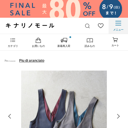
メニュー
カート
カテゴリ
お買いもの
新着再入荷
読みもの
Piu di aranciato