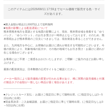
このアイテムには2026/08/11 17:59までセール価格で販売する色・サイ
ズがあります。
購入金額が税込11,000円以上で送料無料
地震の影響による配送遅延について
熊本県熊本地方を震源とする地震の影響により、現在、熊本県全域を発着する「ゆう
パック」「ゆうパケット」のお引き受けが一時停止となっております。そのため、熊
本県宛および熊本県発のご注文につきましては、現在発送を承ることができません。
また、九州地方を中心に、お荷物のお届けに遅れが発生する可能性がございます。今
後の状況により、対象地域の拡大や、その他の地域でもお引き受け・お届けに遅れが
生じる場合がございます。
お客様にはご不便・ご迷惑をおかけいたしますが、ご理解・ご協力のほどお願い申し
上げます。
最新の配送状況は、日本郵便の公式サイトをご確認ください。
メーカー指示により販売価格の変更が行われる事があり、稀に実際の販売価格と付属
の製品タグの金額が一致しない商品が届く場合があります。
-----------------------------
■クレジットカード支払： お届けご指定日に準じて随時出荷。(ご指定日なしは3～5
日以内に出荷)
■現金系決済：ご入金確認後、お届けご指定日に準じて随時出荷。(ご指定日なしは3
～5日以内に出荷)