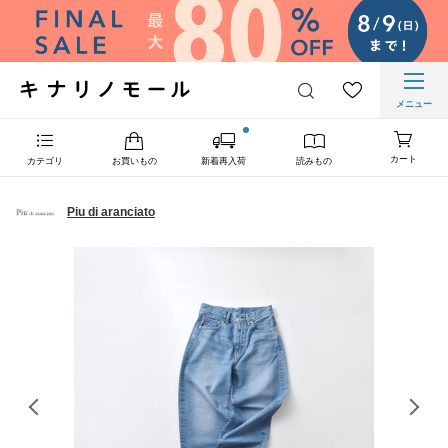
メニュー
カート
カテゴリ
お買いもの
新着再入荷
読みもの
Piu di aranciato