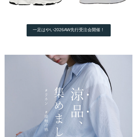
一足はやい2026AW先行受注会開催！