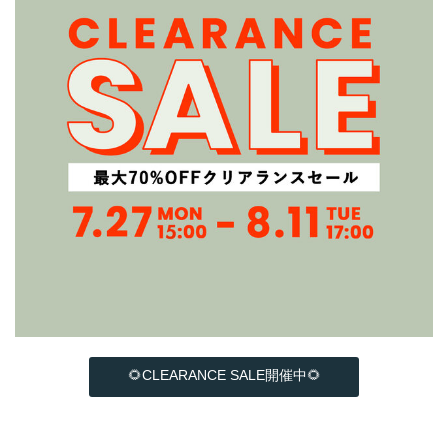
🌻CLEARANCE SALE開催中🌻