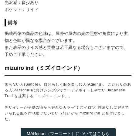
光沢感：多少あり
ポケット：サイド
備考
掲載画像の商品の色味は、屋外や屋内の光の照射や角度により実
物と色味が異なる場合がございます。
また表示のサイズ感と実物は若干異なる場合もございますので、
予めご了承ください。
mizuiro ind（ミズイロインド）
飾らない人(Simple)、自分らしく服を楽しむ人(Ageing)、 こだわりのあ
る人(Personal)に向けシンプルでコーディネイトしやすい Japanese
Trad を提案する「ミズイロインド」。
デザイナーが子供の頃から好きなカラー“ミズイロ”と 理屈なしに好きで
いられる服を作り続けたいという想いから mizuiro ind と名付けまし
た。
MARcourt（マーコート）についてはこちら