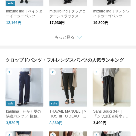
sale
mizuiro ind｜ペインタ
mizuiro ind｜タックコ
mizuiro ind｜サテンワ
ーイージーパンツ
クーンスラックス
イドカーゴパンツ
12,166円
17,930円
19,800円
もっと見る
クロップドパンツ・フルレングスパンツの人気ランキング
sale
sale
kauliina｜汗かく夏の
TRAVAIL MANUEL｜×
Sans Souci 34+｜
快適パンツ ／ 接触冷
HOSHII TO DEAU ar
「シワ加工＆撥水」ス
感 持続消臭 UVカット
anciato別注 強撚 クー
トレッチ きれいめパ
3,520円
8,360円
3,490円
スピードクリーン リ
ル天竺 アンダー ジョ
ンツ
ラックスシルエットパ
ッパーズ パンツ 5083
ンツ
-same1-fn