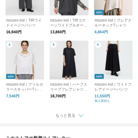
sale
mizuiro ind｜T/Rワイ
mizuiro ind｜T/Rコク
mizuiro ind｜フレアク
ドイージーパンツ
ーンワイドプルオーバ
ルーネックTシャツ
ー
16,940円
13,860円
6,864円
sale
sale
mizuiro ind｜フリルカ
mizuiro ind｜ハーフス
mizuiro ind｜ワイドフ
ラースキッパーTシャ
リーブフレアシャツワ
レアイージーパンツ
ツ
ンピース
7,546円
18,700円
11,550円
再入荷待ち
もっと見る