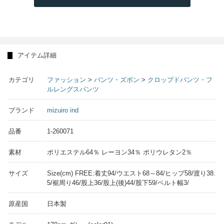
アイテム詳細
カテゴリ
ファッション
>
パンツ・ズボン
>
クロップドパンツ・フ
ルレングスパンツ
ブランド
mizuiro ind
品番
1-260071
素材
ポリエステル64％ レーヨン34％ ポリウレタン2％
サイズ
Size(cm) FREE:着丈94/ウエスト68～84/ヒップ58/渡り38.
5/裾周り46/股上36/股上(後)44/股下59/ベルト幅3/
原産国
日本製