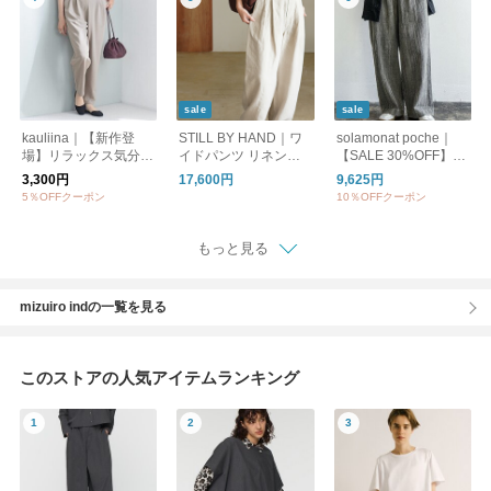
sale
sale
kauliina｜【新作登
STILL BY HAND｜ワ
solamonat poche｜
場】リラックス気分で
イドパンツ リネンパ
【SALE 30%OFF】綿
穿ける テーパード ス
ンツ タックパンツ PT
麻ワッシャーイージー
3,300円
17,600円
9,625円
トレッチパンツ ／ ジ
01262WM スティルバ
パンツ ボトムス ワイ
5％OFFクーポン
10％OFFクーポン
ョーゼット素材
イハンド
ドパンツ poche-ws-e
pt
もっと見る
mizuiro indの一覧を見る
このストアの人気アイテムランキング