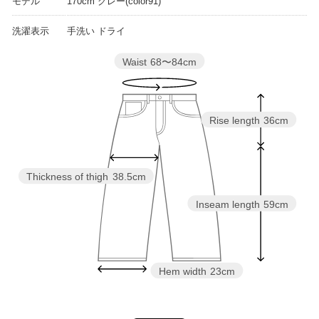
モデル
170cm グレー(color91)
洗濯表示
手洗い ドライ
Waist
68〜84cm
Rise length
36cm
Thickness of thigh
38.5cm
Inseam length
59cm
Hem width
23cm