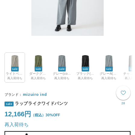
sale
sale
sale
sale
sale
sal
ライトベージュ(color19)
ダークグリーン(color22)
グレー(color91)
ブラック(color99)
グレーA(color91A)
再入荷待ち
再入荷待ち
再入荷待ち
再入荷待ち
再入荷待ち
再入荷
mizuiro ind
ラップライクワイドパンツ
28
sale
12,166円
30%OFF
再入荷待ち