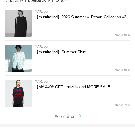
このストアの新着ストアレター
MARcourt
【mizuiro ind】2026 Summer & Resort Collection #3
2026/08/02
MARcourt
【mizuiro ind】Summer Shirt
2026/08/01
MARcourt
【MAX40%OFF】mizuiro ind MORE SALE
2026/07/31
もっと見る