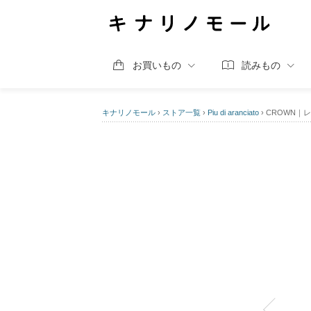
お買いもの
読みもの
キナリノモール
›
ストア一覧
›
Piu di aranciato
›
CROWN｜レザ