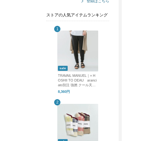
登録はこちら
ストアの人気アイテムランキング
sale
TRAVAIL MANUEL｜× H
OSHII TO DEAU aranci
ato別注 強撚 クール天竺
アンダー ジョッパーズ
8,360円
パンツ 5083-same1-fn