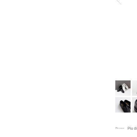
Piu d