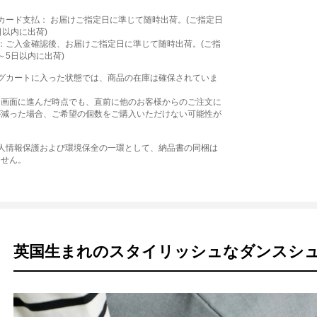
カード支払： お届けご指定日に準じて随時出荷。(ご指定日
日以内に出荷)
：ご入金確認後、お届けご指定日に準じて随時出荷。(ご指
～5日以内に出荷)
ングカートに入った状態では、商品の在庫は確保されていま
文画面に進んだ時点でも、直前に他のお客様からのご注文に
が減った場合、ご希望の個数をご購入いただけない可能性が
個人情報保護および環境保全の一環として、納品書の同梱は
ません。
英国生まれのスタイリッシュなダンスシ