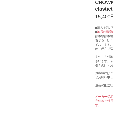
CROW
elasti
15,400
購入金額が税
地震の影響
熊本県熊本
着する「ゆ
ております
は、現在発
また、九州
ざいます。
引き受け・
お客様には
どお願い申
最新の配送
メーカー指
売価格と付
す。
-----------------