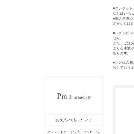
■クレジット
なしは3～5
■現金系決済
定日なしは3
■ショッピ
せん。
また、ご注
より在庫数
あります。
■お客様の
致しており
お支払い方法について
クレジットカード決済、コンビ二決