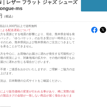
N｜レザー フラット ジャズ シューズ
ctongue-ms
円
込11,000円以上で送料無料
による配送遅延について
地方を震源とする地震の影響により、現在、熊本県全域を発
うパック」「ゆうパケット」のお引き受けが一時停止となっ
。そのため、熊本県宛および熊本県発のご注文につきまして
送を承ることができません。
地方を中心に、お荷物のお届けに遅れが発生する可能性がご
今後の状況により、対象地域の拡大や、その他の地域でもお
お届けに遅れが生じる場合がございます。
ご不便・ご迷惑をおかけいたしますが、ご理解・ご協力のほ
し上げます。
状況は、日本郵便の公式サイトをご確認ください。
示により販売価格の変更が行われる事があり、稀に実際の販
属の製品タグの金額が一致しない商品が届く場合がありま
------------