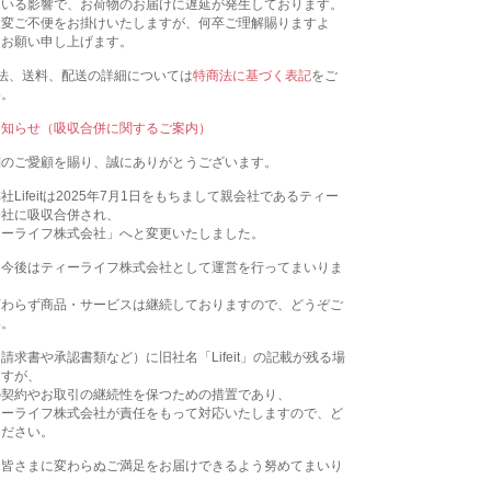
ている影響で、お荷物のお届けに遅延が発生しております。
大変ご不便をお掛けいたしますが、何卒ご理解賜りますよ
くお願い申し上げます。
法、送料、配送の詳細については
特商法に基づく表記
をご
い。
お知らせ（吸収合併に関するご案内）
別のご愛顧を賜り、誠にありがとうございます。
Lifeitは2025年7月1日をもちまして親会社であるティー
会社に吸収合併され、
ィーライフ株式会社」へと変更いたしました。
、今後はティーライフ株式会社として運営を行ってまいりま
変わらず商品・サービスは継続しておりますので、どうぞご
い。
請求書や承認書類など）に旧社名「Lifeit」の記載が残る場
ますが、
の契約やお取引の継続性を保つための措置であり、
ィーライフ株式会社が責任をもって対応いたしますので、ど
ください。
、皆さまに変わらぬご満足をお届けできるよう努めてまいり