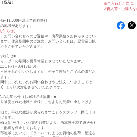
※再入荷した際に、
※再入荷・ご購入を
込11,000円以上で送料無料
外の地域があります。
お知らせ］
は、お問い合わせへのご返信や、出荷業務をお休みさせてい
ります。休業期間中のご注文、お問い合わせは、翌営業日以
対応をさせていただきます。
お知らせ■
がら、以下の期間を夏季休業とさせていただきます。
11日(火)～8月17日(月)
ご不便をおかけいたしますが、何卒ご理解とご了承のほどお
げます。
期間中にいただいたお問い合わせやご注文につきましては、
(火)】より順次対応させていただきます。
らのお知らせ（お届け遅延情報）■
より被災された地域の皆様に、心よりお見舞い申し上げま
復旧と、平穏な生活が戻られますことをスタッフ一同心より
上げます。
8日(火)に発生した地震の影響により、熊本県全域で運送会社
荷・配達を停止しております。
一部地域において、ドライバーによるお荷物の集荷・配達を