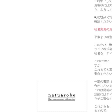
一時中止し
お客様には
う、よろし
■お支払い方
確認くださ
社名変更の
平素より格
このたび、弊社
ライフ株式
社名を「テ
これに伴い
すが、
これまでと
安心くださ
一部の書類（
合がござい
これは従前
法的にはテ
うぞご安心
これからも
ますので、