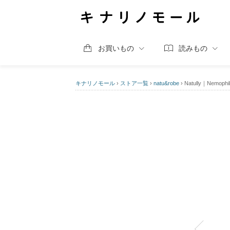
お買いもの
読みもの
キナリノモール
›
ストア一覧
›
natu&robe
›
Natully｜Nemoph