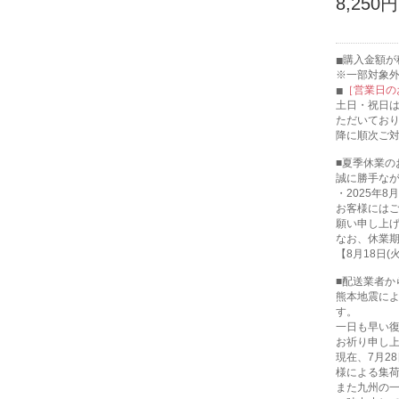
8,250円
購入金額が税
※一部対象
［営業日の
土日・祝日
ただいてお
降に順次ご
■夏季休業の
誠に勝手な
・2025年8月
お客様には
願い申し上
なお、休業
【8月18日
■配送業者か
熊本地震に
す。
一日も早い
お祈り申し
現在、7月2
様による集
また九州の