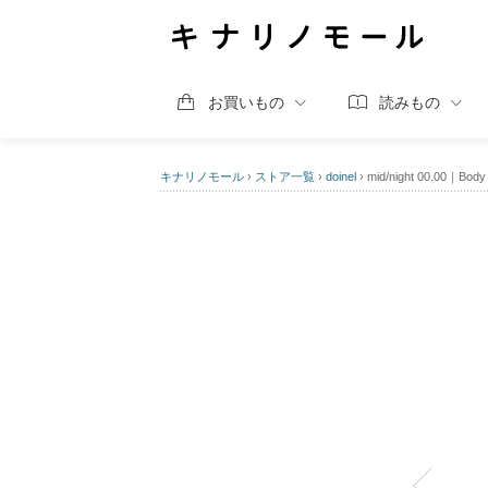
お買いもの
読みもの
キナリノモール
›
ストア一覧
›
doinel
›
mid/night 00.00｜Body