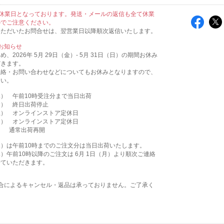
休業日となっております。発送・メールの返信も全て休業
のでご注意ください。
いただいたお問合せは、翌営業日以降順次返信いたします。
お知らせ
、2026年 5月 29日（金）- 5月 31日（日）の期間お休み
だきます。
連絡・お問い合わせなどについてもお休みとなりますので、
さい。
（木） 午前10時受注分まで当日出荷
（金） 終日出荷停止
（土） オンラインストア定休日
（日） オンラインストア定休日
月） 通常出荷再開
（木）は午前10時までのご注文分は当日出荷いたします。
（木）午前10時以降のご注文は 6月 1日（月）より順次ご連絡
せていただきます。
都合によるキャンセル・返品は承っておりません。ご了承く
。