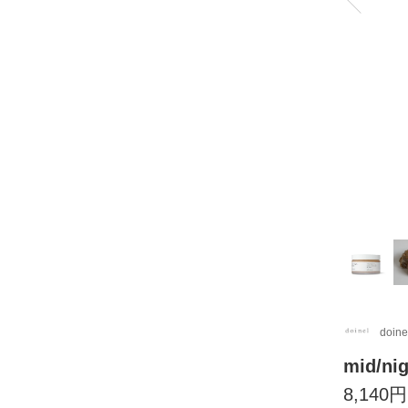
doine
mid/ni
8,140円