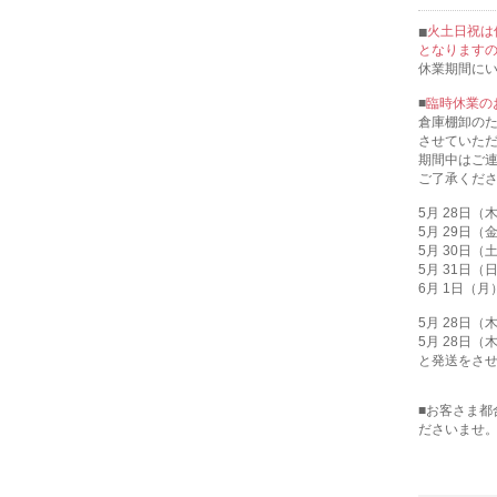
火土日祝は
となります
休業期間に
■
臨時休業の
倉庫棚卸のため
させていた
期間中はご
ご了承くだ
5月 28日
5月 29日
5月 30日
5月 31日
6月 1日（
5月 28日
5月 28日
と発送をさ
■お客さま
ださいませ