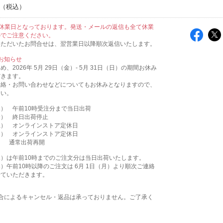
休業日となっております。発送・メールの返信も全て休業
のでご注意ください。
いただいたお問合せは、翌営業日以降順次返信いたします。
お知らせ
、2026年 5月 29日（金）- 5月 31日（日）の期間お休み
だきます。
連絡・お問い合わせなどについてもお休みとなりますので、
さい。
（木） 午前10時受注分まで当日出荷
（金） 終日出荷停止
（土） オンラインストア定休日
（日） オンラインストア定休日
月） 通常出荷再開
（木）は午前10時までのご注文分は当日出荷いたします。
（木）午前10時以降のご注文は 6月 1日（月）より順次ご連絡
せていただきます。
都合によるキャンセル・返品は承っておりません。ご了承く
。