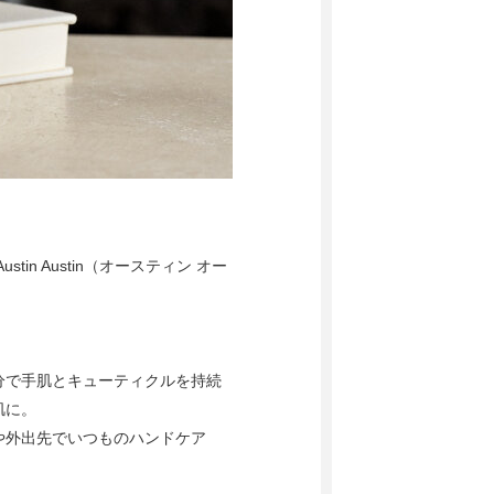
n Austin（オースティン オー
分で手肌とキューティクルを持続
肌に。
や外出先でいつものハンドケア