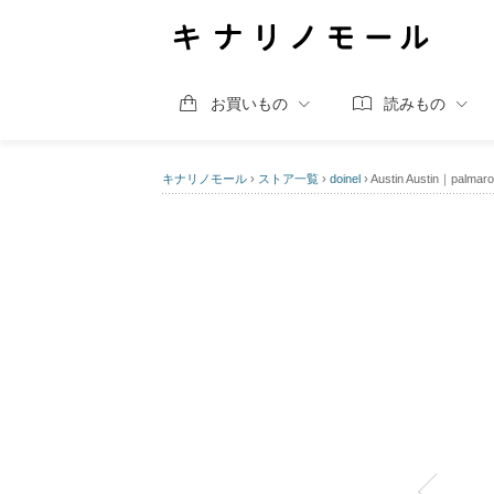
お買いもの
読みもの
キナリノモール
›
ストア一覧
›
doinel
›
Austin Austin｜palmaro