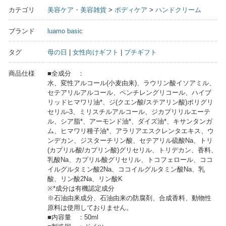
カテゴリ
美容ケア・美容雑貨
>
ボディケア
>
ハンドクリーム
ブランド
luamo basic
タグ
母の日
|
女性向けギフト
|
プチギフト
商品仕様
■全成分 ：
水、変性アルコール(小麦由来)、ラウリン酸イソアミル、
セテアリルアルコール、ペンチレングリコール、ハイブ
リッドヒマワリ油*、ジ(クエン酸/ステアリン酸)ポリグリ
セリル-3、ミリスチルアルコール、ジカプリリルエーテ
ル、シア脂*、アーモンド油*、ダイズ油*、キサンタンガ
ム、ヒマワリ種子油*、アラリアエスクレンタエキス、ウ
ンデカン、ジスターチリン酸、セテアリル硫酸Na、トリ
(カプリル酸/カプリン酸)グリセリル、トリデカン、香料、
乳酸Na、カプリル酸グリセリル、トコフェロール、ココ
イルグルタミン酸2Na、ココイルグルタミン酸Na、乳
酸、リン酸2Na、リン酸K
※*成分は有機認定成分
※石油由来成分、石油由来の防腐剤、合成香料、動物性
原料は使用しておりません。
■内容量 ：50ml