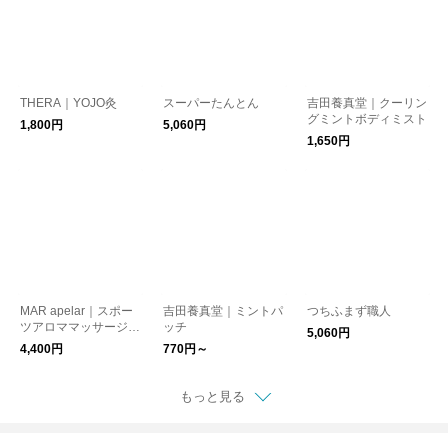
THERA｜YOJO灸
スーパーたんとん
吉田養真堂｜クーリン
グミントボディミスト
1,800円
5,060円
1,650円
MAR apelar｜スポー
吉田養真堂｜ミントパ
つちふまず職人
ツアロママッサージオ
ッチ
5,060円
イル
4,400円
770円～
もっと見る