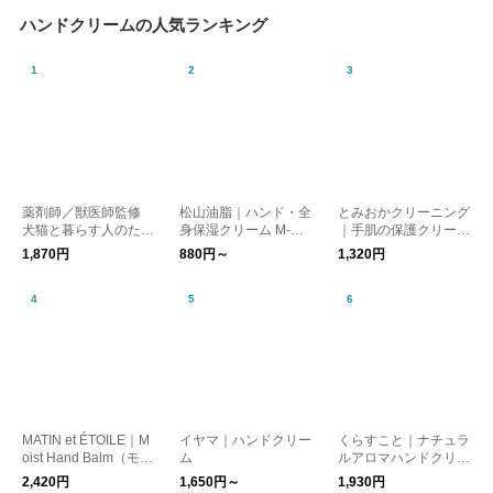
ハンドクリームの人気ランキング
薬剤師／獣医師監修
松山油脂｜ハンド・全
とみおかクリーニング
犬猫と暮らす人のため
身保湿クリーム M-ma
｜手肌の保護クリーム
の 舐めても安心 セラ
rk series
30g
1,870円
880円～
1,320円
ミドハンドクリーム 6
0g／owners HAND C
REAM
MATIN et ÉTOILE｜M
イヤマ｜ハンドクリー
くらすこと｜ナチュラ
oist Hand Balm（モイ
ム
ルアロマハンドクリー
ストハンドバーム）
ム〈くらすことオリジ
2,420円
1,650円～
1,930円
ナル〉［ギフト/贈り