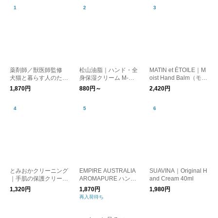
薬剤師／獣医師監修
松山油脂｜ハンド・全
MATIN et ÉTOILE｜M
犬猫と暮らす人のため
身保湿クリーム M-ma
oist Hand Balm（モイ
の 舐めても安心 セラ
rk series
ストハンドバーム）
1,870円
880円～
2,420円
ミドハンドクリーム 6
0g／owners HAND C
REAM
とみおかクリーニング
EMPIRE AUSTRALIA
SUAVINA｜Original H
｜手肌の保護クリーム
AROMAPURE ハンド
and Cream 40ml
30g
バーム ピンクグレー
1,320円
1,870円
1,980円
プフルーツ、ゼラニウ
再入荷待ち
ム 母の日