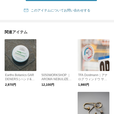
このアイテムについてお問い合わせする
関連アイテム
Earths Botanics GAR
5050WORKSHOP ｜
TFA Dostmann｜アナ
DENERS | ハンド&ボ
AROMA NEBULIZER
ログ ウィンドウ サー
ディクリーム
アロマネブライザー
モメーター（温度計）
2,970円
12,100円
1,980円