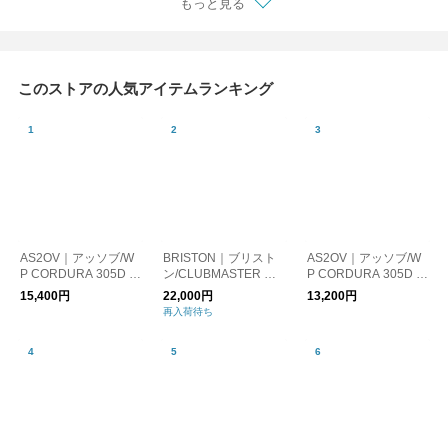
もっと見る
このストアの人気アイテムランキング
AS2OV｜アッソブ/W
BRISTON｜ブリスト
AS2OV｜アッソブ/W
P CORDURA 305D F
ン/CLUBMASTER CH
P CORDURA 305D S
ANNY PACK 防水 シ
IC HMS SILVER
ACOSHE 防水 ショル
15,400円
22,000円
13,200円
ョルダーバッグ サコ
ダーバッグ サコッシ
再入荷待ち
ッシュ
ュ