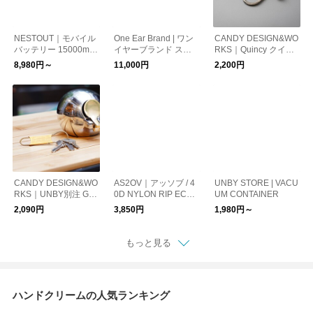
NESTOUT｜モバイル
One Ear Brand | ワン
CANDY DESIGN&WO
バッテリー 15000mA
イヤーブランド スカ
RKS｜Quincy クイン
h
ーフ バンダナ 70×70
シー キーリング
8,980円～
11,000円
2,200円
CANDY DESIGN&WO
AS2OV｜アッソブ / 4
UNBY STORE | VACU
RKS｜UNBY別注 Gor
0D NYLON RIP ECO
UM CONTAINER
don ゴードン ブラス
BAG L エコバッグ
2,090円
3,850円
1,980円～
キーホルダー
トートバッグ
もっと見る
ハンドクリームの人気ランキング