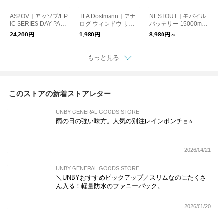
AS2OV｜アッソブ/EP
TFA Dostmann｜アナ
NESTOUT｜モバイル
IC SERIES DAY PACK
ログ ウィンドウ サー
バッテリー 15000mA
バックパック リュッ
モメーター（温度計）
h
24,200円
1,980円
8,980円～
ク
もっと見る
このストアの新着ストアレター
UNBY GENERAL GOODS STORE
雨の日の強い味方。人気の別注レインポンチョ⭐︎
2026/04/21
UNBY GENERAL GOODS STORE
＼UNBYおすすめピックアップ／スリムなのにたくさ
ん入る！軽量防水のファニーパック。
2026/01/20