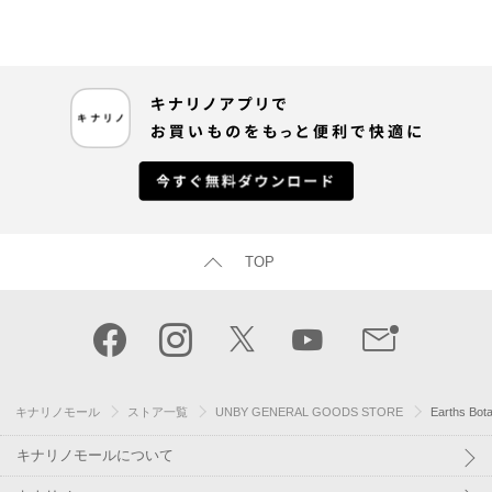
TOP
キナリノモール
ストア一覧
UNBY GENERAL GOODS STORE
Earths 
キナリノモールについて