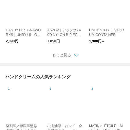
CANDY DESIGN&WO
AS2OV｜アッソブ / 4
UNBY STORE | VACU
RKS｜UNBY別注 Gor
0D NYLON RIP ECO
UM CONTAINER
don ゴードン ブラス
BAG L エコバッグ
2,090円
3,850円
1,980円～
キーホルダー
トートバッグ
もっと見る
ハンドクリームの人気ランキング
薬剤師／獣医師監修
松山油脂｜ハンド・全
MATIN et ÉTOILE｜M