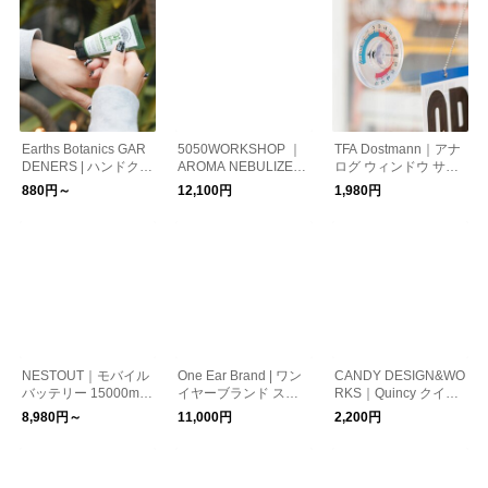
Earths Botanics GAR
5050WORKSHOP ｜
TFA Dostmann｜アナ
DENERS | ハンドクリ
AROMA NEBULIZER
ログ ウィンドウ サー
ーム
アロマネブライザー
モメーター（温度計）
880円～
12,100円
1,980円
NESTOUT｜モバイル
One Ear Brand | ワン
CANDY DESIGN&WO
バッテリー 15000mA
イヤーブランド スカ
RKS｜Quincy クイン
h
ーフ バンダナ 70×70
シー キーリング
8,980円～
11,000円
2,200円