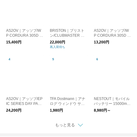
AS2OV｜アッソブ/W
BRISTON｜ブリスト
AS2OV｜アッソブ/W
P CORDURA 305D F
ン/CLUBMASTER CH
P CORDURA 305D S
ANNY PACK 防水 シ
IC HMS SILVER
ACOSHE 防水 ショル
15,400円
22,000円
13,200円
ョルダーバッグ サコ
ダーバッグ サコッシ
再入荷待ち
ッシュ
ュ
AS2OV｜アッソブ/EP
TFA Dostmann｜アナ
NESTOUT｜モバイル
IC SERIES DAY PACK
ログ ウィンドウ サー
バッテリー 15000mA
バックパック リュッ
モメーター（温度計）
h
24,200円
1,980円
8,980円～
ク
もっと見る