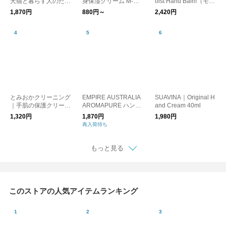
犬猫と暮らす人のため
身保湿クリーム M-ma
oist Hand Balm（モイ
の 舐めても安心 セラ
rk series
ストハンドバーム）
1,870円
880円～
2,420円
ミドハンドクリーム 6
0g／owners HAND C
REAM
とみおかクリーニング
EMPIRE AUSTRALIA
SUAVINA｜Original H
｜手肌の保護クリーム
AROMAPURE ハンド
and Cream 40ml
30g
バーム ピンクグレー
1,320円
1,870円
1,980円
プフルーツ、ゼラニウ
再入荷待ち
ム 母の日
もっと見る
このストアの人気アイテムランキング