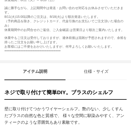
休業期間：8/11（火）～ 8/16（日）
誠に勝手ながら、上記期間中は発送・お問い合わせ対応をお休みさせていただきま
す。
8/11(火)15:00以降のご注文は、8/18(火)より順次発送いたします。
（予約商品を除き、クレジットカード、代金引換のお支払いでご注文頂いた場合の
み）
休業期間中のお問合せのご返信、ご入金確認 は営業日より順次ご案内いたします。
休業中もご注文は受付しておりますが、連休前後は混雑が予想されますので、余裕を
持ったご注文をお願い申し上げます。
お客様にはご不便をおかけいたしますが、何卒よろしくお願いいたします。
================================
アイテム説明
仕様・サイズ
ネジで取り付けて簡単DIY。ブラスのシェルフ
壁に取り付けてつかうワイヤーシェルフ。艶のない、少しくすん
だブラスの自然な色と質感で、 様々な空間に馴染みやすく、アン
ティークのような雰囲気もあり素敵です。