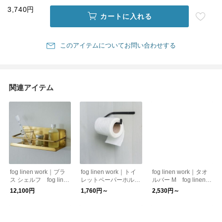
3,740円
カートに入れる
このアイテムについてお問い合わせする
関連アイテム
fog linen work｜ブラ
fog linen work｜トイ
fog linen work｜タオ
ス シェルフ fog line
レットペーパーホルダ
ルバー M fog linen w
n work フォグリネン
ー fog linen work
ork フォグリネンワ
12,100円
1,760円～
2,530円～
ワーク
フォグリネンワーク
ーク