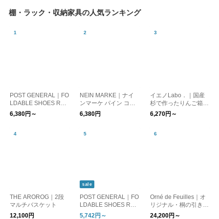
棚・ラック・収納家具の人気ランキング
POST GENERAL｜FO
NEIN MARKE｜ナイ
イエノLabo．｜国産
LDABLE SHOES RAC
ンマーケ パイン コー
杉で作ったりんご箱
K / フォルダブルシュ
ナーブックスタンド
収納や本棚に 選べる
6,380円～
6,380円
6,270円～
ーズラック
４サイズ 【一部受注
生産】
sale
THE AROROG｜2段
POST GENERAL｜FO
Orné de Feuilles｜オ
マルチバスケット
LDABLE SHOES RAC
リジナル・桐の引き出
K フォルダブル シュ
し
12,100円
5,742円～
24,200円～