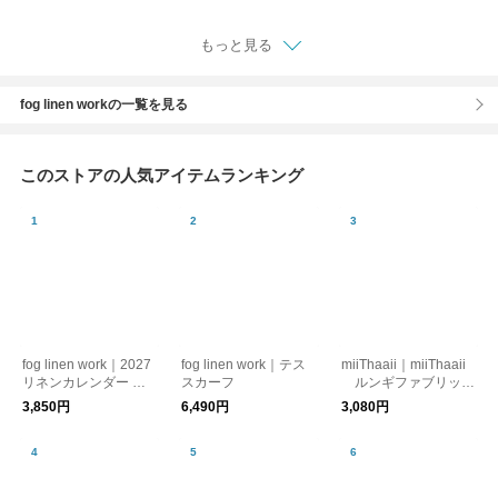
ーズラック/オープン
ラック
もっと見る
fog linen workの一覧を見る
このストアの人気アイテムランキング
fog linen work｜2027
fog linen work｜テス
miiThaaii｜miiThaaii
リネンカレンダー イ
スカーフ
ルンギファブリッ
ザベルボワノ fog lin
ク カラーアソート
3,850円
6,490円
3,080円
en work フォグリネ
fog linen work フォ
ンワーク
グリネンワーク