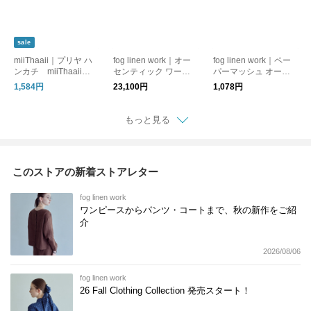
sale
miiThaaii｜プリヤ ハ
fog linen work｜オー
fog linen work｜ペー
ンカチ miiThaaii
センティック ワーク
パーマッシュ オーナ
ミーターイー
シャツ fog linen wor
メント fog linen wor
1,584円
23,100円
1,078円
k フォグリネンワー
k フォグリネンワー
ク
ク
もっと見る
このストアの新着ストアレター
fog linen work
ワンピースからパンツ・コートまで、秋の新作をご紹
介
2026/08/06
fog linen work
26 Fall Clothing Collection 発売スタート！