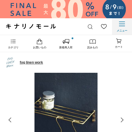
メニュー
カート
カテゴリ
お買いもの
新着再入荷
読みもの
fog linen work