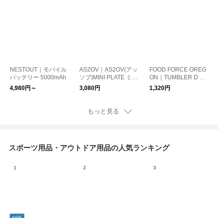
NESTOUT｜モバイル
AS2OV｜AS2OV(アッ
FOOD FORCE OREG
バッテリー 5000mAh
ソブ)MINI PLATE ミニ
ON｜TUMBLER D W
プレート テーブルウ
ALL 350ml タンブラ
4,980円～
3,080円
1,320円
ェア
ー マグ ボトル 水筒
もっと見る
スポーツ用品・アウトドア用品の人気ランキング
sale