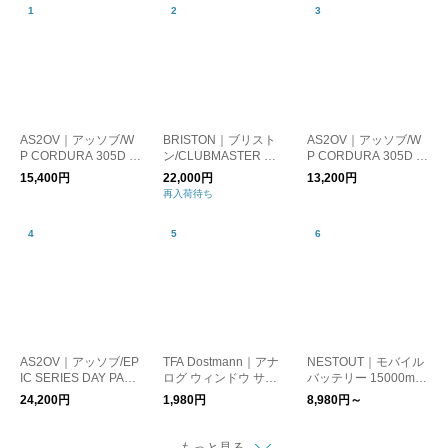
AS2OV｜アッソブ/W
BRISTON｜ブリスト
AS2OV｜アッソブ/W
P CORDURA 305D F
ン/CLUBMASTER CH
P CORDURA 305D S
ANNY PACK 防水 シ
IC HMS SILVER
ACOSHE 防水 ショル
15,400円
22,000円
13,200円
ョルダーバッグ サコ
ダーバッグ サコッシ
再入荷待ち
ッシュ
ュ
AS2OV｜アッソブ/EP
TFA Dostmann｜アナ
NESTOUT｜モバイル
IC SERIES DAY PACK
ログ ウィンドウ サー
バッテリー 15000mA
バックパック リュッ
モメーター（温度計）
h
24,200円
1,980円
8,980円～
ク
もっと見る