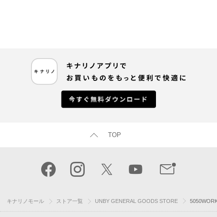
TOP
キナリノモール
ストア一覧
UNBY GENERAL GOODS STORE
5050WOR