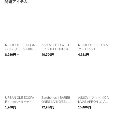
関連アイテム
NESTOUT｜モバイル
AS2OV｜TPU WELD
NESTOUT｜LED ラン
バッテリー 15000mA
ER SOFT COOLER B
タン FLASH-1
h
AG 35L ソフトクーラ
8,980円～
40,700円
4,681円
ーバッグ 420D TPU
WELDER SERIES
URBAN OLE ECOPA
Barebones｜BAREB
AS2OV｜アッソブ/CA
RK｜my バターナイフ
ONES LIVING/BBL レ
NVAS APRON エプロ
キット
イルロードランプ LE
ン
1,760円
12,980円
15,400円
D ランタン アンティ
ークブロンズ