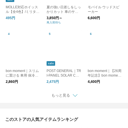
MOLLE対応ホイッス
夏の強い日差しをしっ
モバイル ウッドスピ
ル【全4色】/ミリタリ
かりカット 車のサン
ーカー
ー 笛 防災
シェード / ZECL
495円
3,850円～
6,600円
再入荷待ち
sale
bon moment｜スリム
POST GENERAL｜TR
bon moment｜【26周
に置ける 車用 保冷バ
I-PANEL SOLAR CHA
年記念】bon moment
ッグ シートバッグポ
RGED LED LIGHT / ト
×ワタモ そのまま持ち
2,860円
2,475円
4,400円
ケット
リパネル ソーラーチ
出しOK バッグ見えす
ャージド エルイーデ
るカーポケット
ィーライト
もっと見る
このストアの人気アイテムランキング