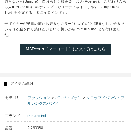
飾らない人(Simple)、自分らしく服を楽しむ人(Ageing)、 こだわりのあ
る人(Personal)に向けシンプルでコーディネイトしやすい Japanese
Trad を提案する「ミズイロインド」。
デザイナーが子供の頃から好きなカラー“ミズイロ”と 理屈なしに好きで
いられる服を作り続けたいという想いから mizuiro ind と名付けまし
た。
MARcourt（マーコート）についてはこちら
アイテム詳細
カテゴリ
ファッション
>
パンツ・ズボン
>
クロップドパンツ・フ
ルレングスパンツ
ブランド
mizuiro ind
品番
2-260088