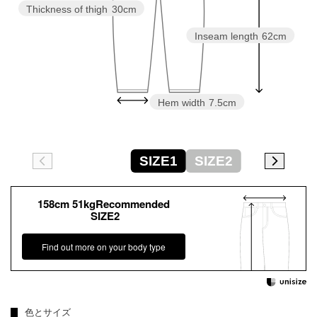
Thickness of thigh
30cm
Inseam length
62cm
Hem width
7.5cm
SIZE1
SIZE2
158cm 51kgRecommended
SIZE2
Find out more on your body type
色とサイズ