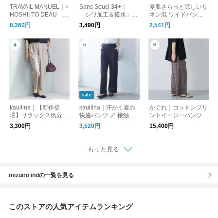
TRAVAIL MANUEL｜×
Sans Souci 34+｜
夏肌さらっと涼しいリ
HOSHII TO DEAU ar
「シワ加工＆撥水」ス
ネン混 ワイドパンツ /
anciato別注 強撚 クー
トレッチ きれいめパ
洗える コットンリネ
8,360円
3,490円
2,541円
ル天竺 アンダー ジョ
ンツ
ン ベイカーワイドパ
ッパーズ パンツ 5083
ンツ
-same1-fn
sale
kauliina｜【新作登
kauliina｜汗かく夏の
かぐれ｜コットンプリ
場】リラックス気分で
快適パンツ ／ 接触冷
ントイージーパンツ
穿ける テーパード ス
感 持続消臭 UVカット
3,300円
3,520円
15,400円
トレッチパンツ ／ ジ
スピードクリーン リ
ョーゼット素材
ラックスシルエットパ
ンツ
もっと見る
mizuiro indの一覧を見る
このストアの人気アイテムランキング