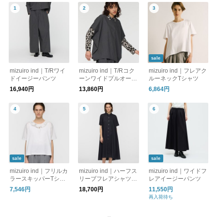
sale
mizuiro ind｜T/Rワイ
mizuiro ind｜T/Rコク
mizuiro ind｜フレアク
ドイージーパンツ
ーンワイドプルオーバ
ルーネックTシャツ
ー
16,940円
13,860円
6,864円
sale
sale
mizuiro ind｜フリルカ
mizuiro ind｜ハーフス
mizuiro ind｜ワイドフ
ラースキッパーTシャ
リーブフレアシャツワ
レアイージーパンツ
ツ
ンピース
7,546円
18,700円
11,550円
再入荷待ち