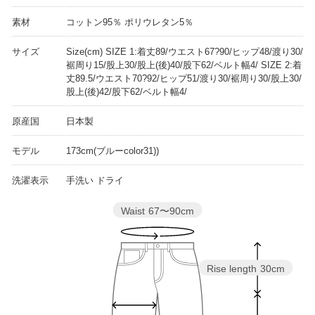
素材
コットン95％ ポリウレタン5％
サイズ
Size(cm) SIZE 1:着丈89/ウエスト67?90/ヒップ48/渡り30/
裾周り15/股上30/股上(後)40/股下62/ベルト幅4/ SIZE 2:着
丈89.5/ウエスト70?92/ヒップ51/渡り30/裾周り30/股上30/
股上(後)42/股下62/ベルト幅4/
原産国
日本製
モデル
173cm(ブルーcolor31))
洗濯表示
手洗い ドライ
Waist
67〜90cm
Rise length
30cm