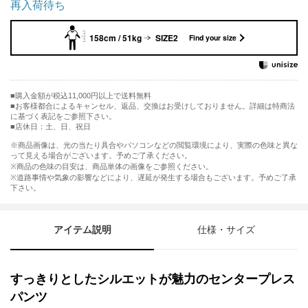
再入荷待ち
158cm / 51kg
SIZE2
Find your size
購入金額が税込11,000円以上で送料無料
お客様都合によるキャンセル、返品、交換はお受けしておりません。詳細は特商法
に基づく表記をご参照下さい。
■店休日：土、日、祝日
※商品画像は、光の当たり具合やパソコンなどの閲覧環境により、実際の色味と異な
って見える場合がございます。予めご了承ください。
※商品の色味の目安は、商品単体の画像をご参照ください。
※道路事情や気象の影響などにより、遅延が発生する場合もございます。予めご了承
下さい。
アイテム説明
仕様・サイズ
すっきりとしたシルエットが魅力のセンタープレス
パンツ