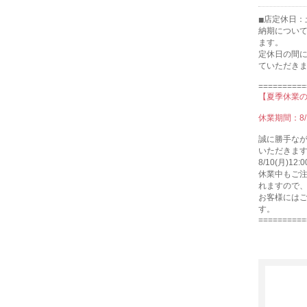
店定休日：
納期につい
ます。
定休日の間
ていただき
==========
【夏季休業
休業期間：8/
誠に勝手な
いただきま
8/10(月)
休業中もご注
れますので
お客様には
す。
==========