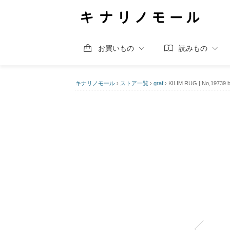
お買いもの
読みもの
キナリノモール
›
ストア一覧
›
graf
›
KILIM RUG | No,1973