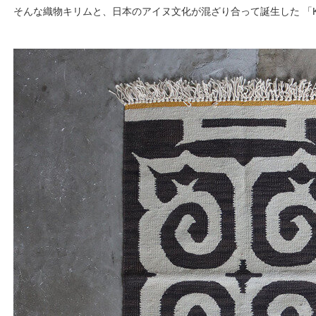
そんな織物キリムと、日本のアイヌ文化が混ざり合って誕生した 「KIL