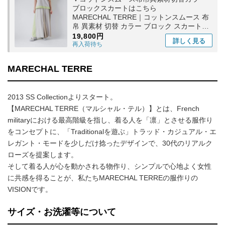
ブロックスカートはこちら
MARECHAL TERRE｜コットンスムース 布
帛 異素材 切替 カラー ブロック スカート
zmt252sk126-kk
19,800円
詳しく
見る
再入荷待ち
MARECHAL TERRE
2013 SS Collectionよりスタート。
【MARECHAL TERRE（マルシャル・テル）】とは、French
militaryにおける最高階級を指し、着る人を「凛」とさせる服作り
をコンセプトに、「Traditionalを遊ぶ」トラッド・カジュアル・エ
レガント・モードを少しだけ捻ったデザインで、30代のリアルク
ローズを提案します。
そして着る人が心を動かされる物作り、シンプルで心地よく女性
に共感を得ることが、私たちMARECHAL TERREの服作りの
VISIONです。
サイズ・お洗濯等について