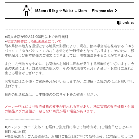
158cm / 51kg
Waist +13cm
Find your size
購入金額が税込11,000円以上で送料無料
地震の影響による配送遅延について
熊本県熊本地方を震源とする地震の影響により、現在、熊本県全域を発着する「ゆう
パック」「ゆうパケット」のお引き受けが一時停止となっております。そのため、熊
本県宛および熊本県発のご注文につきましては、現在発送を承ることができません。
また、九州地方を中心に、お荷物のお届けに遅れが発生する可能性がございます。今
後の状況により、対象地域の拡大や、その他の地域でもお引き受け・お届けに遅れが
生じる場合がございます。
お客様にはご不便・ご迷惑をおかけいたしますが、ご理解・ご協力のほどお願い申し
上げます。
最新の配送状況は、日本郵便の公式サイトをご確認ください。
メーカー指示により販売価格の変更が行われる事があり、稀に実際の販売価格と付属
の製品タグの金額が一致しない商品が届く場合があります。
-----------------------------
■クレジットカード支払： お届けご指定日に準じて随時出荷。(ご指定日なしは3～5
日以内に出荷)
■現金系決済：ご入金確認後、お届けご指定日に準じて随時出荷。(ご指定日なしは3