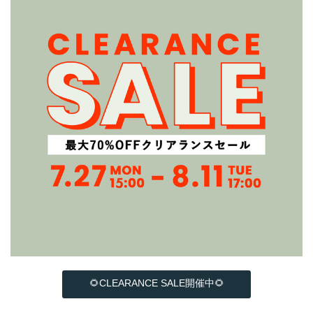
🌻CLEARANCE SALE開催中🌻