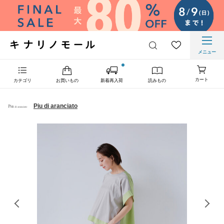
メニュー
カート
カテゴリ
お買いもの
新着再入荷
読みもの
Piu di aranciato