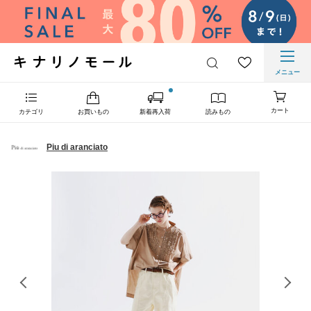
メニュー
カート
カテゴリ
お買いもの
新着再入荷
読みもの
Piu di aranciato