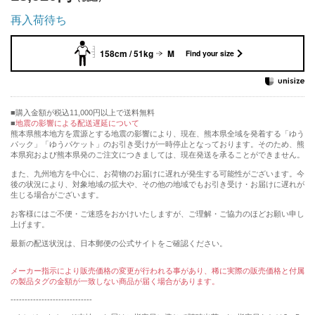
再入荷待ち
158cm / 51kg
M
Find your size
購入金額が税込11,000円以上で送料無料
地震の影響による配送遅延について
熊本県熊本地方を震源とする地震の影響により、現在、熊本県全域を発着する「ゆう
パック」「ゆうパケット」のお引き受けが一時停止となっております。そのため、熊
本県宛および熊本県発のご注文につきましては、現在発送を承ることができません。
また、九州地方を中心に、お荷物のお届けに遅れが発生する可能性がございます。今
後の状況により、対象地域の拡大や、その他の地域でもお引き受け・お届けに遅れが
生じる場合がございます。
お客様にはご不便・ご迷惑をおかけいたしますが、ご理解・ご協力のほどお願い申し
上げます。
最新の配送状況は、日本郵便の公式サイトをご確認ください。
メーカー指示により販売価格の変更が行われる事があり、稀に実際の販売価格と付属
の製品タグの金額が一致しない商品が届く場合があります。
-----------------------------