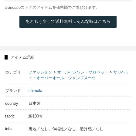
aranciatoストアのアイテムを価格順でご覧頂けます。
あともう少しで送料無料…そんな時はこちら
アイテム詳細
カテゴリ
ファッション
>
オールインワン・サロペット
>
サロペッ
ト・オーバーオール・ジャンプスーツ
ブランド
chimala
country
日本製
fabric
綿100％
info
裏地／なし、伸縮性／なし、透け感／なし