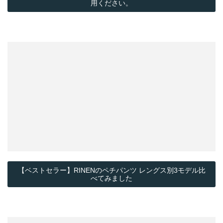
用ください。
【ベストセラー】RINENのペチパンツ レングス別3モデル比
べてみました