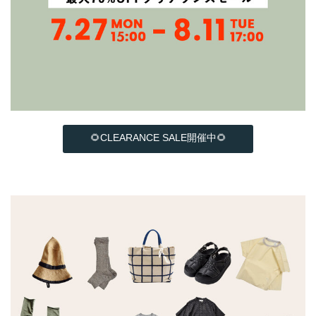
🌻CLEARANCE SALE開催中🌻