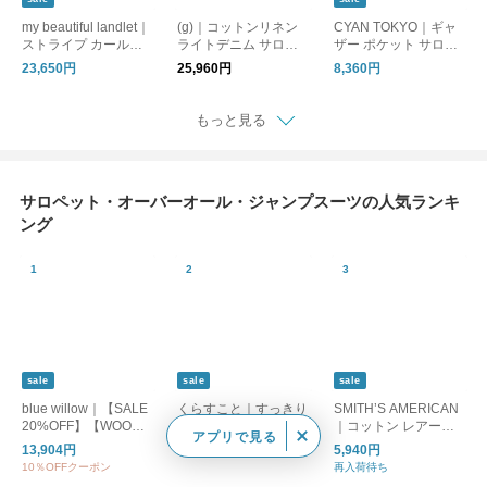
my beautiful landlet｜
(g)｜コットンリネン
CYAN TOKYO｜ギャ
ストライプ カールヤ
ライトデニム サロペ
ザー ポケット サロペ
ーン サロペット wm0
ット g-314-tr
ット 610452
23,650円
25,960円
8,360円
1-ob2610103
もっと見る
サロペット・オーバーオール・ジャンプスーツの人気ランキ
ング
sale
sale
sale
blue willow｜【SALE
くらすこと｜すっきり
SMITH’S AMERICAN
20%OFF】【WOODY
まとまるブラックサロ
｜コットン レアール
アプリで見る
別注カラー】リネンオ
ペット
オーバーオール “LES
13,904円
18,480円
5,940円
ールインワン レディ
HALLES overall” 547
10％OFFクーポン
再入荷待ち
ース サロペットパン
5-1170-yo