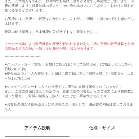
また、九州地方を中心に、お荷物のお届けに遅れが発生する可能性がございます。今
後の状況により、対象地域の拡大や、その他の地域でもお引き受け・お届けに遅れが
生じる場合がございます。
お客様にはご不便・ご迷惑をおかけいたしますが、ご理解・ご協力のほどお願い申し
上げます。
最新の配送状況は、日本郵便の公式サイトをご確認ください。
メーカー指示により販売価格の変更が行われる事があり、稀に実際の販売価格と付属
の製品タグの金額が一致しない商品が届く場合があります。
-----------------------------
■クレジットカード支払： お届けご指定日に準じて随時出荷。(ご指定日なしは3～5
日以内に出荷)
■現金系決済：ご入金確認後、お届けご指定日に準じて随時出荷。(ご指定日なしは3
～5日以内に出荷)
■ショッピングカートに入った状態では、商品の在庫は確保されていません。
また、ご注文画面に進んだ時点でも、直前に他のお客様からのご注文により在庫数が
減った場合、ご希望の個数をご購入いただけない可能性があります。
■お客様の個人情報保護および環境保全の一環として、納品書の同梱は致しておりま
せん。
アイテム説明
仕様・サイズ