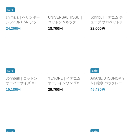
sale
chimala｜ヘリンボー
UNIVERSAL TISSU｜
Johnbull｜デニム チ
ンツイル USN デッキ
コットン Vネック タ
ューブ サロペット jl2
パンツ cs41-mp18
ックギャザー サロペ
51p35-mn
24,200円
18,700円
22,000円
ット ut262pt004
sale
sale
Johnbull｜コットン
YENOPE｜イデニム
AKANE UTSUNOMIY
オーバーサイズ MIL
オールインワン “Feast
A｜撥水 バックレース
サロペットパンツ jl25
All in One” ye-p-010
アップ ミリタリーベ
15,180円
29,700円
45,430円
3p09-fn
ース オールインワン s
ap-fp23-2004
sale
sale