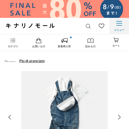
メニュー
カート
カテゴリ
お買いもの
新着再入荷
読みもの
Piu di aranciato