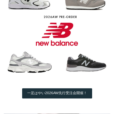
一足はやい2026AW先行受注会開催！