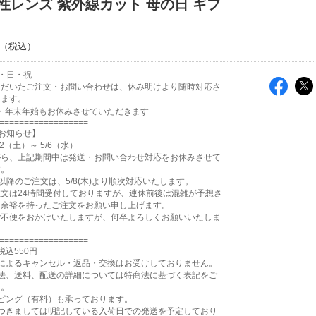
性レンズ 紫外線カット 母の日 ギフ
土・日・祝
ただいたご注文・お問い合わせは、休み明けより随時対応さ
きます。
・年末年始もお休みさせていただきます
==================
お知らせ】
2（土）～ 5/6（水）
がら、上記期間中は発送・お問い合わせ対応をお休みさせて
す。
0:00以降のご注文は、5/8(木)より順次対応いたします。
文は24時間受付しておりますが、連休前後は混雑が予想さ
、余裕を持ったご注文をお願い申し上げます。
ご不便をおかけいたしますが、何卒よろしくお願いいたしま
==================
税込550円
合によるキャンセル・返品・交換はお受けしておりません。
方法、送料、配送の詳細については特商法に基づく表記をご
い。
ピング（有料）も承っております。
につきましては明記している入荷日での発送を予定しており