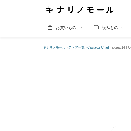
お買いもの
読みもの
キナリノモール
›
ストア一覧
›
Cassette Chart
›
jugaad1