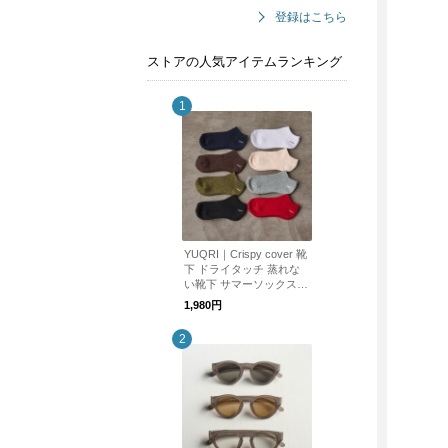
登録はこちら
ストアの人気アイテムランキング
YUQRI｜Crispy cover 靴
下 ドライタッチ 蒸れな
い靴下 サマーソックス
リラックス 消臭効果 機
1,980円
能性 ハイスペック【母の
日】