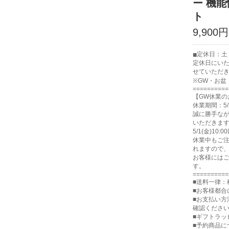
ー 機能
ト
9,900円
定休日：
定休日にい
せていただ
※GW・お盆
==========
【GW休業の
休業期間：5/
誠に勝手な
いただきま
5/1(金)1
休業中もご注
れますので
お客様には
す。
==========
■送料一律：
■お客様都
■お支払い
確認くださ
■ギフトラッ
■予約商品