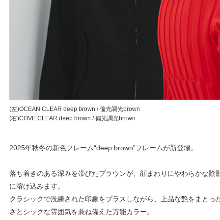
(左)OCEAN CLEAR deep brown / 偏光調光brown
(右)COVE CLEAR deep brown / 偏光調光brown
2025年秋冬の新色フレーム“deep brown”フレームが新登場。
落ち着きのある深みを帯びたブラウンが、顔まわりにやわらかな陰
に溶け込みます。
クラシックで洗練された印象をプラスしながら、上品な艶をまとった“de
さとシックな雰囲気を兼ね備えた万能カラー。